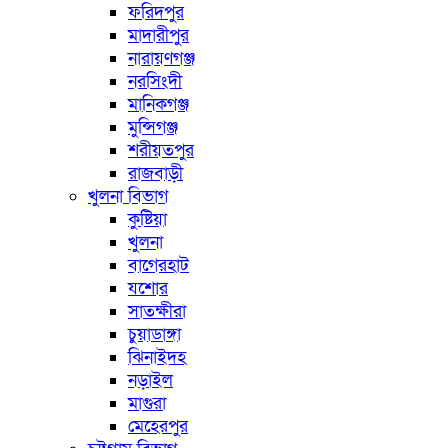
ফরিদপুর
মাদারীপুর
নারায়ণগঞ্জ
নরসিংদী
মানিকগঞ্জ
মুন্সিগঞ্জ
শরীয়তপুর
রাজবাড়ী
খুলনা বিভাগ
কুষ্টিয়া
খুলনা
বাগেরহাট
যশোর
সাতক্ষীরা
চুয়াডাঙ্গা
ঝিনাইদহ
নড়াইল
মাগুরা
মেহেরপুর