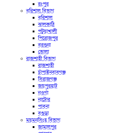
রংপুর
বরিশাল বিভাগ
বরিশাল
ঝালকাঠি
পটুয়াখালী
পিরোজপুর
বরগুনা
ভোলা
রাজশাহী বিভাগ
রাজশাহী
চাঁপাইনবাবগঞ্জ
সিরাজগঞ্জ
জয়পুরহাট
নওগাঁ
নাটোর
পাবনা
বগুড়া
ময়মনসিংহ বিভাগ
জামালপুর