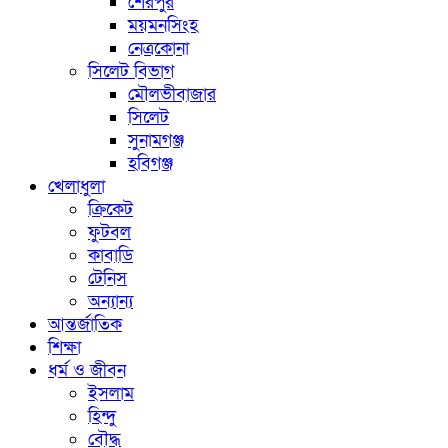
শেরপুর
ময়মনসিংহ
নেত্রকোনা
সিলেট বিভাগ
মৌলভীবাজার
সিলেট
সুনামগঞ্জ
হবিগঞ্জ
খেলাধুলা
ক্রিকেট
ফুটবল
কাবাডি
টেনিস
অন্যান্য
আন্তর্জাতিক
শিক্ষা
ধর্ম ও জীবন
ইসলাম
হিন্দু
বৌদ্ধ