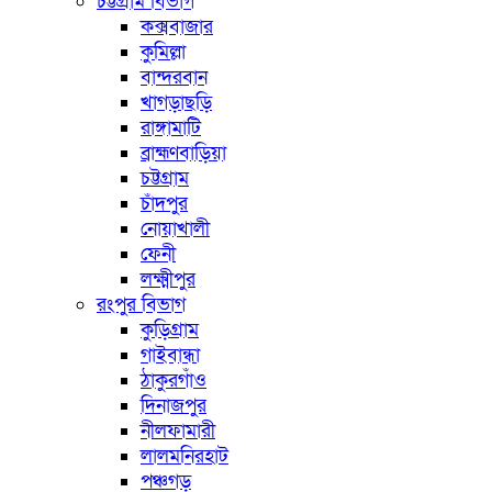
চট্টগ্রাম বিভাগ
কক্সবাজার
কুমিল্লা
বান্দরবান
খাগড়াছড়ি
রাঙ্গামাটি
ব্রাহ্মণবাড়িয়া
চট্টগ্রাম
চাঁদপুর
নোয়াখালী
ফেনী
লক্ষ্মীপুর
রংপুর বিভাগ
কুড়িগ্রাম
গাইবান্ধা
ঠাকুরগাঁও
দিনাজপুর
নীলফামারী
লালমনিরহাট
পঞ্চগড়