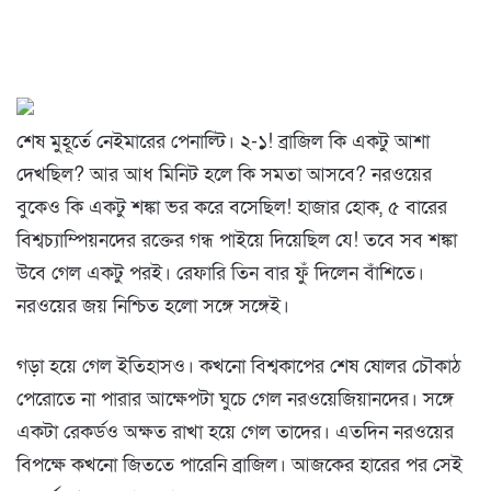
শেষ মুহূর্তে নেইমারের পেনাল্টি। ২-১! ব্রাজিল কি একটু আশা
দেখছিল? আর আধ মিনিট হলে কি সমতা আসবে? নরওয়ের
বুকেও কি একটু শঙ্কা ভর করে বসেছিল! হাজার হোক, ৫ বারের
বিশ্বচ্যাম্পিয়নদের রক্তের গন্ধ পাইয়ে দিয়েছিল যে! তবে সব শঙ্কা
উবে গেল একটু পরই। রেফারি তিন বার ফুঁ দিলেন বাঁশিতে।
নরওয়ের জয় নিশ্চিত হলো সঙ্গে সঙ্গেই।
গড়া হয়ে গেল ইতিহাসও। কখনো বিশ্বকাপের শেষ ষোলর চৌকাঠ
পেরোতে না পারার আক্ষেপটা ঘুচে গেল নরওয়েজিয়ানদের। সঙ্গে
একটা রেকর্ডও অক্ষত রাখা হয়ে গেল তাদের। এতদিন নরওয়ের
বিপক্ষে কখনো জিততে পারেনি ব্রাজিল। আজকের হারের পর সেই