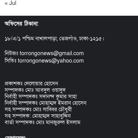
« Jul
অফিসের ঠিকানা
:
১৮/এ/১ পশ্চিম নাখালপাড়া, তেজগাঁও, ঢাকা-১২১৫।
নিউজঃ torrongonews@gmail.com
সিভিঃ torrongonews@yahoo.com
প্রকাশকঃ দেলোয়ার হোসেন
সম্পাদকঃ মোঃ আবদুল ওয়াদুদ
নির্বাহী সম্পাদকঃ সদানন্দ কুমার সাহা
নির্বাহী সম্পাদকঃ মোহাম্মদ ইমরান হোসেন
সহ সম্পাদকঃ মোঃ সাব্বির চৌধুরী
সহ সম্পাদক: মোহাম্মদ সাহাবুদ্দিন
বার্তা সম্পাদকঃ মোঃ মানজুরুল ইসলাম