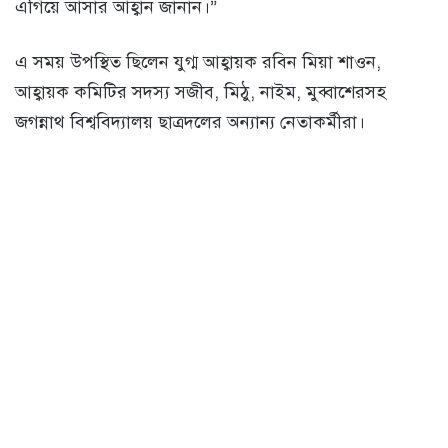
এগিয়ে আসার আহ্বান জানান।”
এ সময় উপস্থিত ছিলেন যুগ্ম আহ্বায়ক রবিন মিয়া শাওন,
আহ্বায়ক কমিটির সদস্য সজীব, মিঠু, নাইম, মুব্বাশেরসহ
জগন্নাথ বিশ্ববিদ্যালয় ছাত্রদলের অন্যান্য নেতাকর্মীরা।