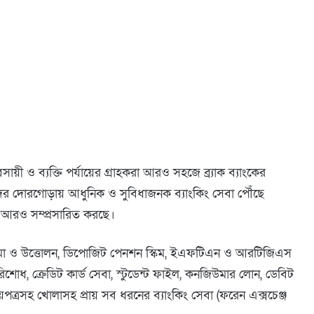
বসায়ী ও ব্যক্তি পর্যায়ের গ্রাহকরা আরও সহজে ব্র্যাক ব্যাংকের
ের দোরগোড়ায় আধুনিক ও সুবিধাজনক ব্যাংকিং সেবা পৌঁছে
র্ক আরও সম্প্রসারিত করছে।
গদ জমা ও উত্তোলন, ডিপোজিট পেনশন স্কিম, ইএফটিএন ও আরটিজিএস
 পরিশোধ, ক্রেডিট কার্ড সেবা, স্টুডেন্ট ফাইল, কনজিউমার লোন, ডেবিট
 সঞ্চয়পত্রসহ খোলাসহ প্রায় সব ধরনের ব্যাংকিং সেবা (ফরেন এক্সচেঞ্জ