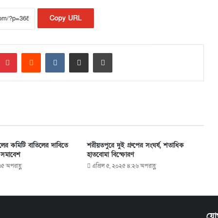
Copy URL
Pinterest
Reddit
VKontakte
Share via Email
Print
দলের কমিটি বাতিলের দাবিতে
শরীয়তপুরে দুই গ্রুপের সংঘর্ষ, শতাধিক
 সমাবেশ
হাতবোমা বিস্ফোরণ
৫ অপরাহ্ণ
এপ্রিল ৫, ২০২৫ ৪:২৬ অপরাহ্ণ
যো