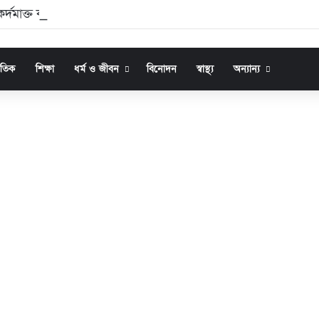
র্দমাক্ত কাঁচা রাস্তায় হাজার মানুষের দুর্ভোগ : প্রতিমন্ত্রীর হস্তক্ষেপ কামনা
জাতিক
শিক্ষা
ধর্ম ও জীবন
বিনোদন
স্বাস্থ্য
অন্যান্য