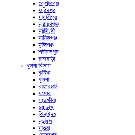
গোপালগঞ্জ
ফরিদপুর
মাদারীপুর
নারায়ণগঞ্জ
নরসিংদী
মানিকগঞ্জ
মুন্সিগঞ্জ
শরীয়তপুর
রাজবাড়ী
খুলনা বিভাগ
কুষ্টিয়া
খুলনা
বাগেরহাট
যশোর
সাতক্ষীরা
চুয়াডাঙ্গা
ঝিনাইদহ
নড়াইল
মাগুরা