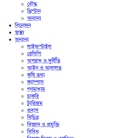
বৌদ্ধ
খ্রিস্টান
অন্যান্য
বিনোদন
স্বাস্থ্য
অন্যান্য
লাইফস্টাইল
রেসিপি
অপরাধ ও দুর্নীতি
আইন ও আদালত
কৃষি তথ্য
ক্যাম্পাস
গণমাধ্যম
চাকরি
ট্যুরিজম
প্রবাস
বিচিত্র
বিজ্ঞান ও প্রযুক্তি
বিবিধ