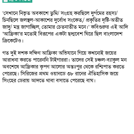
‘সেখানে নিভৃত অবকাশে তুমি/ সংগ্রহ করছিলে দুর্গমের রহস্য/
চিনছিলে জলস্থল-আকাশের দুর্বোধ সংকেত,/ প্রকৃতির দৃষ্টি-অতীত
জাদু/ মন্ত্র জাগাচ্ছিল, তোমার চেতনাতীত মনে।’ কবিগুরুর এই আদি
‘আফ্রিকা’র মতোই বিরূপের একটা ছদ্মবেশ ঘিরে ছিল বাংলাদেশ
ক্রিকেটেও।
গত দুই দশক দক্ষিণ আফ্রিকা অভিযানে গিয়ে কখনোই জয়ের
আরাধনা করতে পারেননি টাইগাররা। তাদের সেই চঞ্চল-ব্যাকুল মন
অবশেষে আফ্রিকার কৃপণ আলোর অন্তঃপুর থেকে রশ্মিপাত করতে
পেরেছে। সিরিজের প্রথম ওয়ানডে ৩৮ রানের ঐতিহাসিক জয়ে
সিংহের ডেরায় আদতে থাবা বসাতে পেরেছে বাঘ।