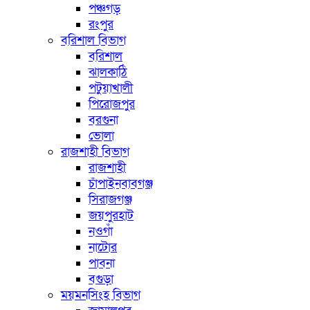
পঞ্চগড়
রংপুর
বরিশাল বিভাগ
বরিশাল
ঝালকাঠি
পটুয়াখালী
পিরোজপুর
বরগুনা
ভোলা
রাজশাহী বিভাগ
রাজশাহী
চাঁপাইনবাবগঞ্জ
সিরাজগঞ্জ
জয়পুরহাট
নওগাঁ
নাটোর
পাবনা
বগুড়া
ময়মনসিংহ বিভাগ