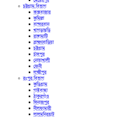
মেহেরপুর
চট্টগ্রাম বিভাগ
কক্সবাজার
কুমিল্লা
বান্দরবান
খাগড়াছড়ি
রাঙ্গামাটি
ব্রাহ্মণবাড়িয়া
চট্টগ্রাম
চাঁদপুর
নোয়াখালী
ফেনী
লক্ষ্মীপুর
রংপুর বিভাগ
কুড়িগ্রাম
গাইবান্ধা
ঠাকুরগাঁও
দিনাজপুর
নীলফামারী
লালমনিরহাট