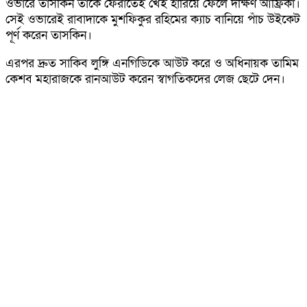
ওভারে তাসকিন তাঁকে ফেরাতেই খেই হারিয়ে ফেলে দক্ষিণ আফ্রিকা।
সেই ওভারেই রাবাদাকে মুশফিকুর রহিমের ক্যাচ বানিয়ে পাঁচ উইকেট
পূর্ণ করেন তাসকিন।
এরপর দ্রুত সাকিব লুঙ্গি এনগিডিকে আউট করে ও অধিনায়ক তামিম
কেশব মহারাজকে রানআউট করেন স্বাগতিকদের লেজ ছেটে দেন।