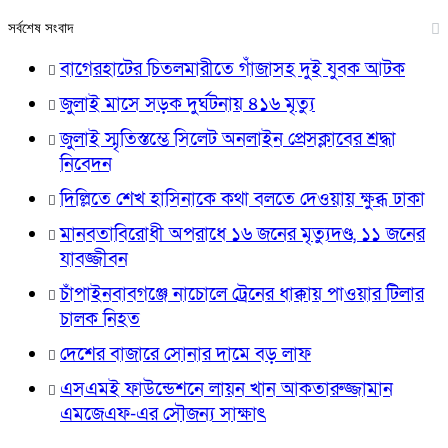
সর্বশেষ সংবাদ
বাগেরহাটের চিতলমারীতে গাঁজাসহ দুই যুবক আটক
জুলাই মাসে সড়ক দুর্ঘটনায় ৪১৬ মৃত্যু
জুলাই স্মৃতিস্তম্ভে সিলেট অনলাইন প্রেসক্লাবের শ্রদ্ধা
নিবেদন
দিল্লিতে শেখ হাসিনাকে কথা বলতে দেওয়ায় ক্ষুব্ধ ঢাকা
মানবতাবিরোধী অপরাধে ১৬ জনের মৃত্যুদণ্ড, ১১ জনের
যাবজ্জীবন
চাঁপাইনবাবগঞ্জে নাচোলে ট্রেনের ধাক্কায় পাওয়ার টিলার
চালক নিহত
দেশের বাজারে সোনার দামে বড় লাফ
এসএমই ফাউন্ডেশনে লায়ন খান আকতারুজ্জামান
এমজেএফ-এর সৌজন্য সাক্ষাৎ