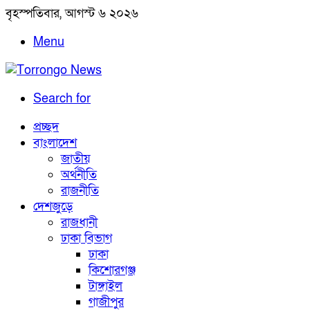
বৃহস্পতিবার, আগস্ট ৬ ২০২৬
Menu
Search for
প্রচ্ছদ
বাংলাদেশ
জাতীয়
অর্থনীতি
রাজনীতি
দেশজুড়ে
রাজধানী
ঢাকা বিভাগ
ঢাকা
কিশোরগঞ্জ
টাঙ্গাইল
গাজীপুর