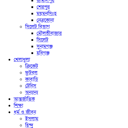
জামালপুর
শেরপুর
ময়মনসিংহ
নেত্রকোনা
সিলেট বিভাগ
মৌলভীবাজার
সিলেট
সুনামগঞ্জ
হবিগঞ্জ
খেলাধুলা
ক্রিকেট
ফুটবল
কাবাডি
টেনিস
অন্যান্য
আন্তর্জাতিক
শিক্ষা
ধর্ম ও জীবন
ইসলাম
হিন্দু