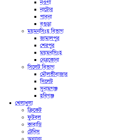
নওগাঁ
নাটোর
পাবনা
বগুড়া
ময়মনসিংহ বিভাগ
জামালপুর
শেরপুর
ময়মনসিংহ
নেত্রকোনা
সিলেট বিভাগ
মৌলভীবাজার
সিলেট
সুনামগঞ্জ
হবিগঞ্জ
খেলাধুলা
ক্রিকেট
ফুটবল
কাবাডি
টেনিস
অন্যান্য