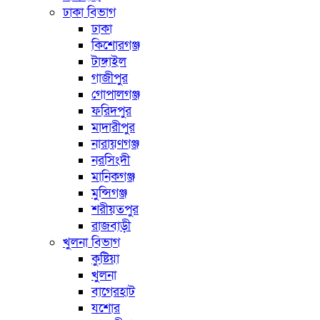
ঢাকা বিভাগ
ঢাকা
কিশোরগঞ্জ
টাঙ্গাইল
গাজীপুর
গোপালগঞ্জ
ফরিদপুর
মাদারীপুর
নারায়ণগঞ্জ
নরসিংদী
মানিকগঞ্জ
মুন্সিগঞ্জ
শরীয়তপুর
রাজবাড়ী
খুলনা বিভাগ
কুষ্টিয়া
খুলনা
বাগেরহাট
যশোর