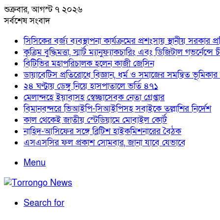
শুক্রবার, আগস্ট ৭ ২০২৬
সর্বশেষ সংবাদ
সিসিকের বর্জ্য ব্যবস্থাপনা কার্যক্রমের প্রশংসায় স্থানীয় সরকার প্রতি
কৃত্রিম বুদ্ধিমত্তা, স্মার্ট ম্যানুফ্যাকচারিং এবং ডিজিটাল গভর
বিটিভির মহাপরিচালক হলেন কাজী জেসিন
ডায়াবেটিস প্রতিরোধে বিজ্ঞান, ধর্ম ও সমাজের সমন্বিত ভূমিকার আহ্বা
২৪ ঘণ্টায় ডেঙ্গু নিয়ে হাসপাতালে ভর্তি ৪৭১
মেলান্দহে ইয়াবাসহ স্বেচ্ছাসেবক নেতা গ্রেপ্তার
বিমানবন্দরে ভিআইপি-সিআইপিসহ সবাইকে তল্লাশির নির্দেশ
কাল থেকেই জাতীয় স্টেডিয়ামে মোবাইল কোর্ট
নাহিদ-আসিফের সঙ্গে ব্রিটিশ হাইকমিশনারের বৈঠক
এসএসসির ফল প্রকাশ সোমবার, জানা যাবে যেভাবে
Menu
Search for