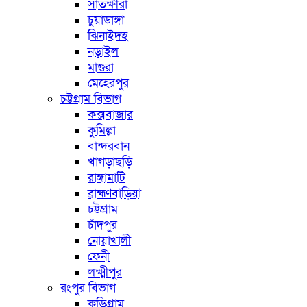
সাতক্ষীরা
চুয়াডাঙ্গা
ঝিনাইদহ
নড়াইল
মাগুরা
মেহেরপুর
চট্টগ্রাম বিভাগ
কক্সবাজার
কুমিল্লা
বান্দরবান
খাগড়াছড়ি
রাঙ্গামাটি
ব্রাহ্মণবাড়িয়া
চট্টগ্রাম
চাঁদপুর
নোয়াখালী
ফেনী
লক্ষ্মীপুর
রংপুর বিভাগ
কুড়িগ্রাম