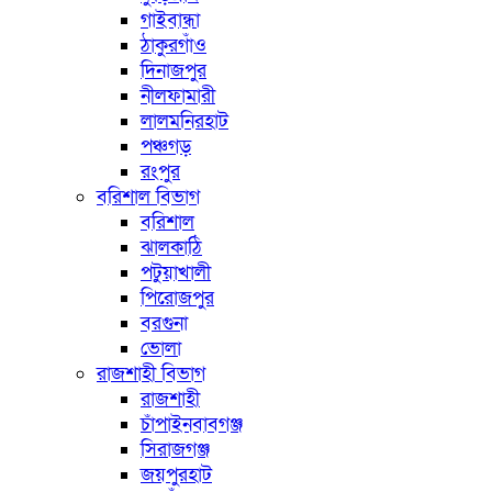
গাইবান্ধা
ঠাকুরগাঁও
দিনাজপুর
নীলফামারী
লালমনিরহাট
পঞ্চগড়
রংপুর
বরিশাল বিভাগ
বরিশাল
ঝালকাঠি
পটুয়াখালী
পিরোজপুর
বরগুনা
ভোলা
রাজশাহী বিভাগ
রাজশাহী
চাঁপাইনবাবগঞ্জ
সিরাজগঞ্জ
জয়পুরহাট