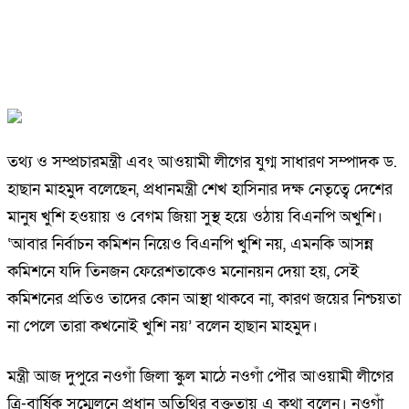
তথ্য ও সম্প্রচারমন্ত্রী এবং আওয়ামী লীগের যুগ্ম সাধারণ সম্পাদক ড.
হাছান মাহমুদ বলেছেন, প্রধানমন্ত্রী শেখ হাসিনার দক্ষ নেতৃত্বে দেশের
মানুষ খুশি হওয়ায় ও বেগম জিয়া সুস্থ হয়ে ওঠায় বিএনপি অখুশি।
‘আবার নির্বাচন কমিশন নিয়েও বিএনপি খুশি নয়, এমনকি আসন্ন
কমিশনে যদি তিনজন ফেরেশতাকেও মনোনয়ন দেয়া হয়, সেই
কমিশনের প্রতিও তাদের কোন আস্থা থাকবে না, কারণ জয়ের নিশ্চয়তা
না পেলে তারা কখনোই খুশি নয়’ বলেন হাছান মাহমুদ।
মন্ত্রী আজ দুপুরে নওগাঁ জিলা স্কুল মাঠে নওগাঁ পৌর আওয়ামী লীগের
ত্রি-বার্ষিক সম্মেলনে প্রধান অতিথির বক্তৃতায় এ কথা বলেন। নওগাঁ