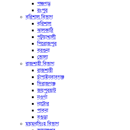
পঞ্চগড়
রংপুর
বরিশাল বিভাগ
বরিশাল
ঝালকাঠি
পটুয়াখালী
পিরোজপুর
বরগুনা
ভোলা
রাজশাহী বিভাগ
রাজশাহী
চাঁপাইনবাবগঞ্জ
সিরাজগঞ্জ
জয়পুরহাট
নওগাঁ
নাটোর
পাবনা
বগুড়া
ময়মনসিংহ বিভাগ