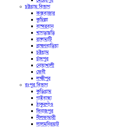
মেহেরপুর
চট্টগ্রাম বিভাগ
কক্সবাজার
কুমিল্লা
বান্দরবান
খাগড়াছড়ি
রাঙ্গামাটি
ব্রাহ্মণবাড়িয়া
চট্টগ্রাম
চাঁদপুর
নোয়াখালী
ফেনী
লক্ষ্মীপুর
রংপুর বিভাগ
কুড়িগ্রাম
গাইবান্ধা
ঠাকুরগাঁও
দিনাজপুর
নীলফামারী
লালমনিরহাট