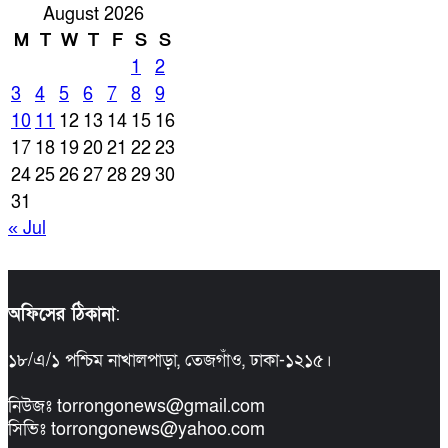
August 2026
M
T
W
T
F
S
S
1
2
3
4
5
6
7
8
9
10
11
12
13
14
15
16
17
18
19
20
21
22
23
24
25
26
27
28
29
30
31
« Jul
অফিসের ঠিকানা
:
১৮/এ/১ পশ্চিম নাখালপাড়া, তেজগাঁও, ঢাকা-১২১৫।
নিউজঃ torrongonews@gmail.com
সিভিঃ torrongonews@yahoo.com