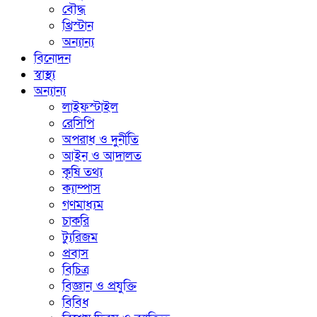
বৌদ্ধ
খ্রিস্টান
অন্যান্য
বিনোদন
স্বাস্থ্য
অন্যান্য
লাইফস্টাইল
রেসিপি
অপরাধ ও দুর্নীতি
আইন ও আদালত
কৃষি তথ্য
ক্যাম্পাস
গণমাধ্যম
চাকরি
ট্যুরিজম
প্রবাস
বিচিত্র
বিজ্ঞান ও প্রযুক্তি
বিবিধ