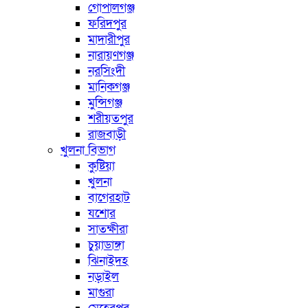
গোপালগঞ্জ
ফরিদপুর
মাদারীপুর
নারায়ণগঞ্জ
নরসিংদী
মানিকগঞ্জ
মুন্সিগঞ্জ
শরীয়তপুর
রাজবাড়ী
খুলনা বিভাগ
কুষ্টিয়া
খুলনা
বাগেরহাট
যশোর
সাতক্ষীরা
চুয়াডাঙ্গা
ঝিনাইদহ
নড়াইল
মাগুরা