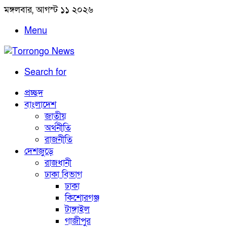
মঙ্গলবার, আগস্ট ১১ ২০২৬
Menu
Search for
প্রচ্ছদ
বাংলাদেশ
জাতীয়
অর্থনীতি
রাজনীতি
দেশজুড়ে
রাজধানী
ঢাকা বিভাগ
ঢাকা
কিশোরগঞ্জ
টাঙ্গাইল
গাজীপুর