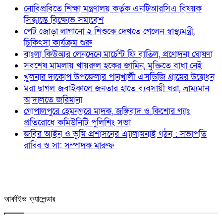
নোবিপ্রবিতে শিক্ষা মন্ত্রণালয় কর্তৃক এনটিআরসিএ বিষয়ক
সিদ্ধান্তে বিক্ষোভ সমাবেশ
পেট জোড়া লাগানো ২ শিশুকে দেখতে গেলেন স্বাস্থ্যমন্ত্রী,
চিকিৎসা কার্যক্রম শুরু
বাংলা কিউআর লেনদেনে মার্চেন্ট ফি বাতিল, প্রণোদনা ঘোষণা
সবশেষ মামলায় খায়রুল হকের জামিন, মুক্তিতে বাধা নেই
খুলনার দাকোপ উপজেলার পানখালী এসডিজি গ্রামের উদ্বোধন
মরা ছাগল জবাইকালে জনতার হাতে ব্যবসায়ী ধরা, ভ্রাম্যমান
আদালতে জরিমানা
গোপালপুরে হেমনগরে মাদক, জঙ্গিবাদ ও কিশোর গ্যাং
প্রতিরোধে কমিউনিটি পুলিশিং সভা
জবির আইন ও ভূমি প্রশাসনের এ্যালামনাই গঠন : সভাপতি
রাব্বি ও সা: সম্পাদক মারুফ
আর্কাইভ ক্যালেন্ডার