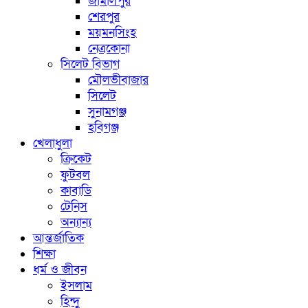
জামালপুর
শেরপুর
ময়মনসিংহ
নেত্রকোনা
সিলেট বিভাগ
মৌলভীবাজার
সিলেট
সুনামগঞ্জ
হবিগঞ্জ
খেলাধুলা
ক্রিকেট
ফুটবল
কাবাডি
টেনিস
অন্যান্য
আন্তর্জাতিক
শিক্ষা
ধর্ম ও জীবন
ইসলাম
হিন্দু