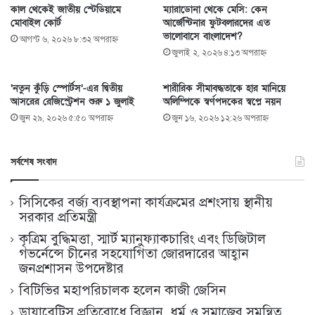
কাল থেকেই জাতীয় স্টেডিয়ামে
ম্যারাডোনা থেকে মেসি: কেন
মোবাইল কোর্ট
আর্জেন্টিনার ফুটবলারদের এত
ভালোবাসে বাংলাদেশ?
আগস্ট ৬, ২০২৬ ৮:৩২ অপরাহ্ণ
জুলাই ২, ২০২৬ ৪:১৩ অপরাহ্ণ
‘নতুন কুঁড়ি স্পোর্টস’-এর দ্বিতীয়
শারীরিক সীমাবদ্ধতাকে হার মানিয়ে
আসরের রেজিস্ট্রেশন শুরু ১ জুলাই
অলিম্পিকে স্বর্ণপদকের স্বপ্নে নয়ন
জুন ২৯, ২০২৬ ৫:৫০ অপরাহ্ণ
জুন ১৬, ২০২৬ ১২:২৬ অপরাহ্ণ
সর্বশেষ সংবাদ
সিসিকের বর্জ্য ব্যবস্থাপনা কার্যক্রমের প্রশংসায় স্থানীয়
সরকার প্রতিমন্ত্রী
কৃত্রিম বুদ্ধিমত্তা, স্মার্ট ম্যানুফ্যাকচারিং এবং ডিজিটাল
গভর্নেন্সে চীনের সহযোগিতা জোরদারের আহ্বান
জনপ্রশাসন উপদেষ্টার
বিটিভির মহাপরিচালক হলেন কাজী জেসিন
ডায়াবেটিস প্রতিরোধে বিজ্ঞান, ধর্ম ও সমাজের সমন্বিত