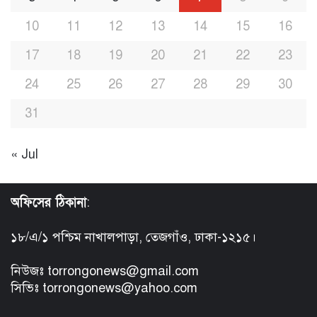
10
11
12
13
14
15
16
17
18
19
20
21
22
23
24
25
26
27
28
29
30
31
« Jul
অফিসের ঠিকানা
:
১৮/এ/১ পশ্চিম নাখালপাড়া, তেজগাঁও, ঢাকা-১২১৫।
নিউজঃ torrongonews@gmail.com
সিভিঃ torrongonews@yahoo.com