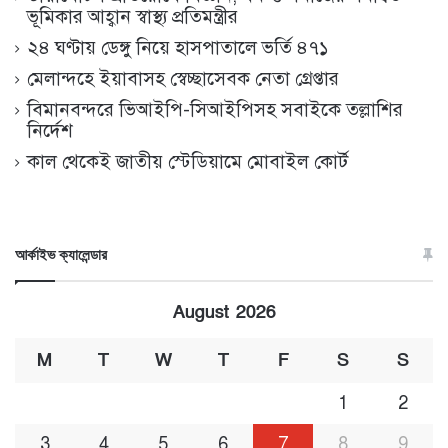
ভূমিকার আহ্বান স্বাস্থ্য প্রতিমন্ত্রীর
২৪ ঘণ্টায় ডেঙ্গু নিয়ে হাসপাতালে ভর্তি ৪৭১
মেলান্দহে ইয়াবাসহ স্বেচ্ছাসেবক নেতা গ্রেপ্তার
বিমানবন্দরে ভিআইপি-সিআইপিসহ সবাইকে তল্লাশির
নির্দেশ
কাল থেকেই জাতীয় স্টেডিয়ামে মোবাইল কোর্ট
আর্কাইভ ক্যালেন্ডার
August 2026
M
T
W
T
F
S
S
1
2
3
4
5
6
7
8
9