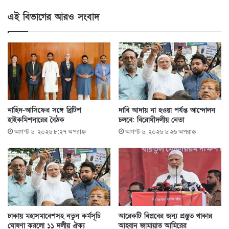
এই বিভাগের আরও সংবাদ
নাহিদ-আসিফের সঙ্গে ব্রিটিশ
দাবি আদায় না হওয়া পর্যন্ত আন্দোলন
হাইকমিশনারের বৈঠক
চলবে: বিরোধীদলীয় নেতা
আগস্ট ৬, ২০২৬ ৮:২৭ অপরাহ্ণ
আগস্ট ৬, ২০২৬ ৬:২৬ অপরাহ্ণ
ঢাকায় মহাসমাবেশসহ নতুন কর্মসূচি
আরেকটি বিপ্লবের জন্য প্রস্তুত থাকার
ঘোষণা করলো ১১ দলীয় ঐক্য
আহ্বান জামায়াত আমিরের