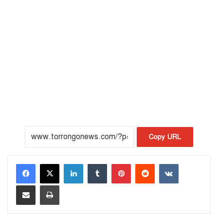
Copy URL
LinkedIn
Tumblr
Pinterest
Reddit
VKontakte
Share via Email
Print