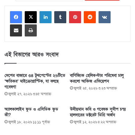
LinkedIn
Tumblr
Pinterest
Reddit
VKontakte
Share via Email
Print
এই বিভাগের আরও সংবাদ
দেশের বাজারে ৩৪ টুথপেস্টের ২৬টিতে
বাণিজ্যিক হেলিকপ্টার পরিষেবা চালু
‘ক্ষতিকর’ মাইক্রোপ্লাস্টিক, যা বলছে
করলো আকিজ এভিয়েশন
গবেষণা
জুলাই ২৫, ২০২৬ ৩:২৩ অপরাহ্ণ
জুলাই ২৭, ২০২৬ ৩:৪৫ অপরাহ্ণ
অ্যালকালাইন ফুড ও এসিডিক ফুড
উদীয়মান কবি ও গবেষক সুদীপ চন্দ্র
কী?
হালদারের ডক্টরেট ডিগ্রি অর্জন
জুলাই ১৮, ২০২৬ ১১:১১ পূর্বাহ্ণ
জুলাই ১২, ২০২৬ ৪:২২ অপরাহ্ণ