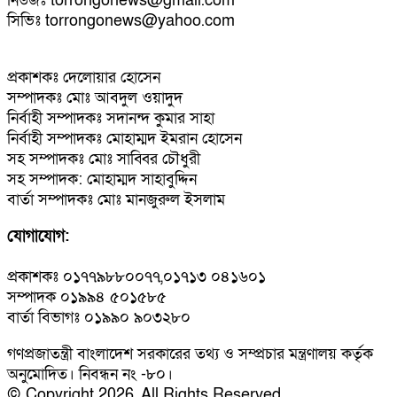
নিউজঃ torrongonews@gmail.com
সিভিঃ torrongonews@yahoo.com
প্রকাশকঃ দেলোয়ার হোসেন
সম্পাদকঃ মোঃ আবদুল ওয়াদুদ
নির্বাহী সম্পাদকঃ সদানন্দ কুমার সাহা
নির্বাহী সম্পাদকঃ মোহাম্মদ ইমরান হোসেন
সহ সম্পাদকঃ মোঃ সাব্বির চৌধুরী
সহ সম্পাদক: মোহাম্মদ সাহাবুদ্দিন
বার্তা সম্পাদকঃ মোঃ মানজুরুল ইসলাম
যোগাযোগ:
প্রকাশকঃ ০১৭৭৯৮৮০০৭৭,০১৭১৩ ০৪১৬০১
সম্পাদক ০১৯৯৪ ৫০১৫৮৫
বার্তা বিভাগঃ ০১৯৯০ ৯০৩২৮০
গণপ্রজাতন্ত্রী বাংলাদেশ সরকারের তথ্য ও সম্প্রচার মন্ত্রণালয় কর্তৃক
অনুমোদিত। নিবন্ধন নং -৮০।
© Copyright 2026, All Rights Reserved