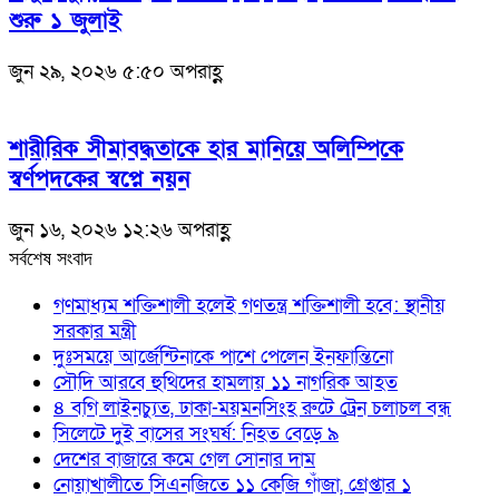
শুরু ১ জুলাই
জুন ২৯, ২০২৬ ৫:৫০ অপরাহ্ণ
শারীরিক সীমাবদ্ধতাকে হার মানিয়ে অলিম্পিকে
স্বর্ণপদকের স্বপ্নে নয়ন
জুন ১৬, ২০২৬ ১২:২৬ অপরাহ্ণ
সর্বশেষ সংবাদ
গণমাধ্যম শক্তিশালী হলেই গণতন্ত্র শক্তিশালী হবে: স্থানীয়
সরকার মন্ত্রী
দুঃসময়ে আর্জেন্টিনাকে পাশে পেলেন ইনফান্তিনো
সৌদি আরবে হুথিদের হামলায় ১১ নাগরিক আহত
৪ বগি লাইনচ্যুত, ঢাকা-ময়মনসিংহ রুটে ট্রেন চলাচল বন্ধ
সিলেটে দুই বাসের সংঘর্ষ: নিহত বেড়ে ৯
দেশের বাজারে কমে গেল সোনার দাম
নোয়াখালীতে সিএনজিতে ১১ কেজি গাঁজা, গ্রেপ্তার ১