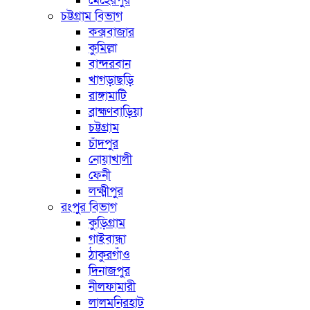
মেহেরপুর
চট্টগ্রাম বিভাগ
কক্সবাজার
কুমিল্লা
বান্দরবান
খাগড়াছড়ি
রাঙ্গামাটি
ব্রাহ্মণবাড়িয়া
চট্টগ্রাম
চাঁদপুর
নোয়াখালী
ফেনী
লক্ষ্মীপুর
রংপুর বিভাগ
কুড়িগ্রাম
গাইবান্ধা
ঠাকুরগাঁও
দিনাজপুর
নীলফামারী
লালমনিরহাট