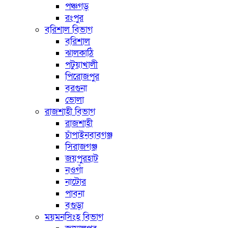
পঞ্চগড়
রংপুর
বরিশাল বিভাগ
বরিশাল
ঝালকাঠি
পটুয়াখালী
পিরোজপুর
বরগুনা
ভোলা
রাজশাহী বিভাগ
রাজশাহী
চাঁপাইনবাবগঞ্জ
সিরাজগঞ্জ
জয়পুরহাট
নওগাঁ
নাটোর
পাবনা
বগুড়া
ময়মনসিংহ বিভাগ