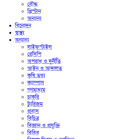
বৌদ্ধ
খ্রিস্টান
অন্যান্য
বিনোদন
স্বাস্থ্য
অন্যান্য
লাইফস্টাইল
রেসিপি
অপরাধ ও দুর্নীতি
আইন ও আদালত
কৃষি তথ্য
ক্যাম্পাস
গণমাধ্যম
চাকরি
ট্যুরিজম
প্রবাস
বিচিত্র
বিজ্ঞান ও প্রযুক্তি
বিবিধ