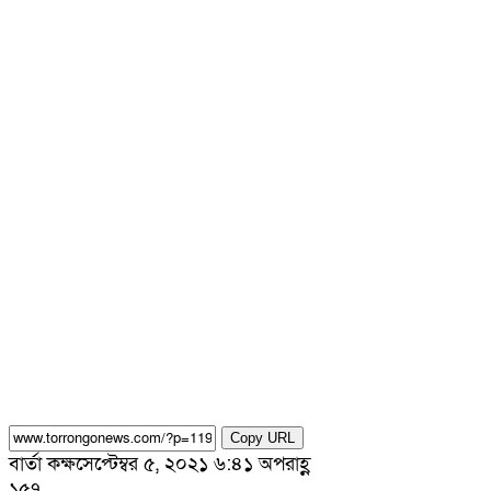
Copy URL
বার্তা কক্ষ
সেপ্টেম্বর ৫, ২০২১ ৬:৪১ অপরাহ্ণ
১৫৭