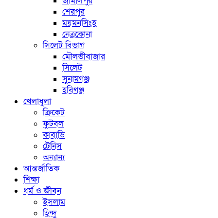
জামালপুর
শেরপুর
ময়মনসিংহ
নেত্রকোনা
সিলেট বিভাগ
মৌলভীবাজার
সিলেট
সুনামগঞ্জ
হবিগঞ্জ
খেলাধুলা
ক্রিকেট
ফুটবল
কাবাডি
টেনিস
অন্যান্য
আন্তর্জাতিক
শিক্ষা
ধর্ম ও জীবন
ইসলাম
হিন্দু