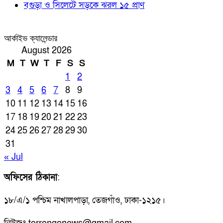
বগুড়া ও সিলেটে সড়কে ঝরল ১৫ প্রাণ
আর্কাইভ ক্যালেন্ডার
August 2026
M
T
W
T
F
S
S
1
2
3
4
5
6
7
8
9
10
11
12
13
14
15
16
17
18
19
20
21
22
23
24
25
26
27
28
29
30
31
« Jul
অফিসের ঠিকানা
:
১৮/এ/১ পশ্চিম নাখালপাড়া, তেজগাঁও, ঢাকা-১২১৫।