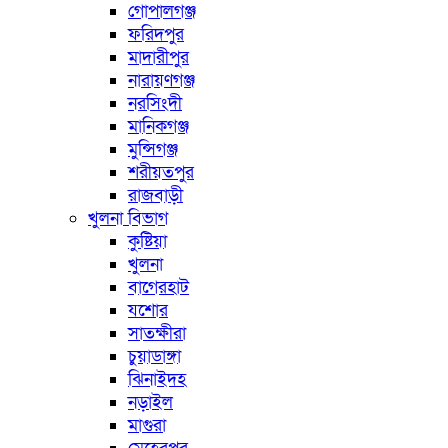
গোপালগঞ্জ
ফরিদপুর
মাদারীপুর
নারায়ণগঞ্জ
নরসিংদী
মানিকগঞ্জ
মুন্সিগঞ্জ
শরীয়তপুর
রাজবাড়ী
খুলনা বিভাগ
কুষ্টিয়া
খুলনা
বাগেরহাট
যশোর
সাতক্ষীরা
চুয়াডাঙ্গা
ঝিনাইদহ
নড়াইল
মাগুরা