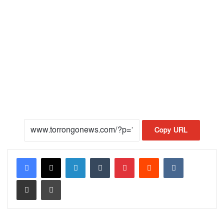
Copy URL
LinkedIn
Tumblr
Pinterest
Reddit
VKontakte
Share via Email
Print