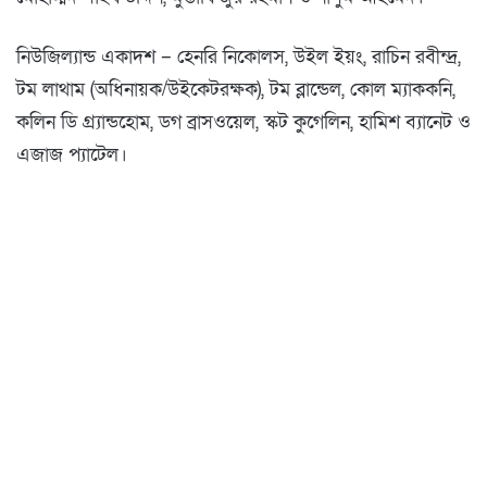
নিউজিল্যান্ড একাদশ – হেনরি নিকোলস, উইল ইয়ং, রাচিন রবীন্দ্র,
টম লাথাম (অধিনায়ক/উইকেটরক্ষক), টম ব্লান্ডেল, কোল ম্যাককনি,
কলিন ডি গ্র্যান্ডহোম, ডগ ব্রাসওয়েল, স্কট কুগেলিন, হামিশ ব্যানেট ও
এজাজ প্যাটেল।