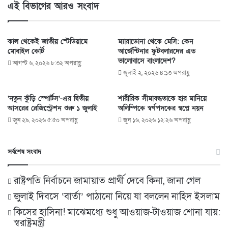
এই বিভাগের আরও সংবাদ
কাল থেকেই জাতীয় স্টেডিয়ামে
ম্যারাডোনা থেকে মেসি: কেন
মোবাইল কোর্ট
আর্জেন্টিনার ফুটবলারদের এত
ভালোবাসে বাংলাদেশ?
আগস্ট ৬, ২০২৬ ৮:৩২ অপরাহ্ণ
জুলাই ২, ২০২৬ ৪:১৩ অপরাহ্ণ
‘নতুন কুঁড়ি স্পোর্টস’-এর দ্বিতীয়
শারীরিক সীমাবদ্ধতাকে হার মানিয়ে
আসরের রেজিস্ট্রেশন শুরু ১ জুলাই
অলিম্পিকে স্বর্ণপদকের স্বপ্নে নয়ন
জুন ২৯, ২০২৬ ৫:৫০ অপরাহ্ণ
জুন ১৬, ২০২৬ ১২:২৬ অপরাহ্ণ
সর্বশেষ সংবাদ
রাষ্ট্রপতি নির্বাচনে জামায়াত প্রার্থী দেবে কিনা, জানা গেল
জুলাই দিবসে ‘বার্তা’ পাঠানো নিয়ে যা বললেন নাহিদ ইসলাম
কিসের হাসিনা! মাঝেমধ্যে শুধু আওয়াজ-টাওয়াজ শোনা যায়:
স্বরাষ্ট্রমন্ত্রী