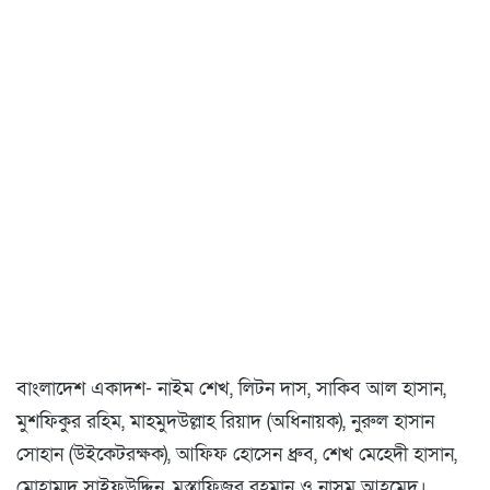
বাংলাদেশ একাদশ- নাইম শেখ, লিটন দাস, সাকিব আল হাসান,
মুশফিকুর রহিম, মাহমুদউল্লাহ রিয়াদ (অধিনায়ক), নুরুল হাসান
সোহান (উইকেটরক্ষক), আফিফ হোসেন ধ্রুব, শেখ মেহেদী হাসান,
মোহাম্মদ সাইফউদ্দিন, মুস্তাফিজুর রহমান ও নাসুম আহমেদ।