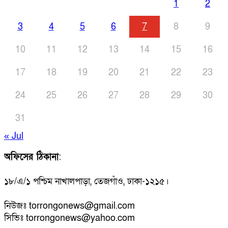
1
2
3
4
5
6
7
8
9
10
11
12
13
14
15
16
17
18
19
20
21
22
23
24
25
26
27
28
29
30
31
« Jul
অফিসের ঠিকানা
:
১৮/এ/১ পশ্চিম নাখালপাড়া, তেজগাঁও, ঢাকা-১২১৫।
নিউজঃ torrongonews@gmail.com
সিভিঃ torrongonews@yahoo.com