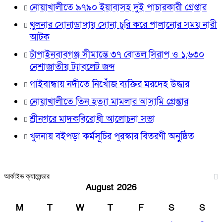
নোয়াখালীতে ৯৭৯০ ইয়াবাসহ দুই পাচারকারী গ্রেপ্তার
খুলনার সোনাডাঙ্গায় সোনা চুরি করে পালানোর সময় নারী
আটক
চাঁপাইনবাবগঞ্জ সীমান্তে ৩৭ বোতল সিরাপ ও ১,৬৩০
নেশাজাতীয় ট্যাবলেট জব্দ
গাইবান্ধায় নদীতে নিখোঁজ ব্যক্তির মরদেহ উদ্ধার
নোয়াখালীতে তিন হত্যা মামলার আসামি গ্রেপ্তার
শ্রীনগরে মাদকবিরোধী আলোচনা সভা
খুলনায় বইপড়া কর্মসূচির পুরস্কার বিতরণী অনুষ্ঠিত
আর্কাইভ ক্যালেন্ডার
August 2026
M
T
W
T
F
S
S