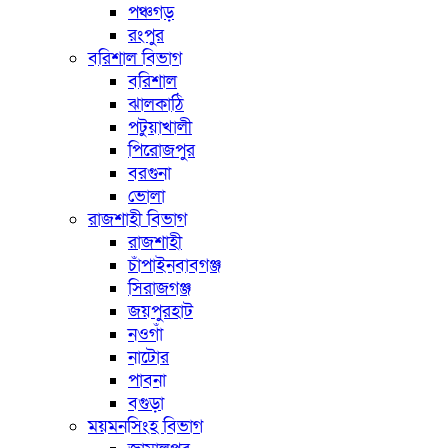
পঞ্চগড়
রংপুর
বরিশাল বিভাগ
বরিশাল
ঝালকাঠি
পটুয়াখালী
পিরোজপুর
বরগুনা
ভোলা
রাজশাহী বিভাগ
রাজশাহী
চাঁপাইনবাবগঞ্জ
সিরাজগঞ্জ
জয়পুরহাট
নওগাঁ
নাটোর
পাবনা
বগুড়া
ময়মনসিংহ বিভাগ