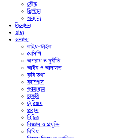
বৌদ্ধ
খ্রিস্টান
অন্যান্য
বিনোদন
স্বাস্থ্য
অন্যান্য
লাইফস্টাইল
রেসিপি
অপরাধ ও দুর্নীতি
আইন ও আদালত
কৃষি তথ্য
ক্যাম্পাস
গণমাধ্যম
চাকরি
ট্যুরিজম
প্রবাস
বিচিত্র
বিজ্ঞান ও প্রযুক্তি
বিবিধ