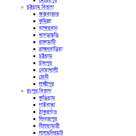
মেহেরপুর
চট্টগ্রাম বিভাগ
কক্সবাজার
কুমিল্লা
বান্দরবান
খাগড়াছড়ি
রাঙ্গামাটি
ব্রাহ্মণবাড়িয়া
চট্টগ্রাম
চাঁদপুর
নোয়াখালী
ফেনী
লক্ষ্মীপুর
রংপুর বিভাগ
কুড়িগ্রাম
গাইবান্ধা
ঠাকুরগাঁও
দিনাজপুর
নীলফামারী
লালমনিরহাট