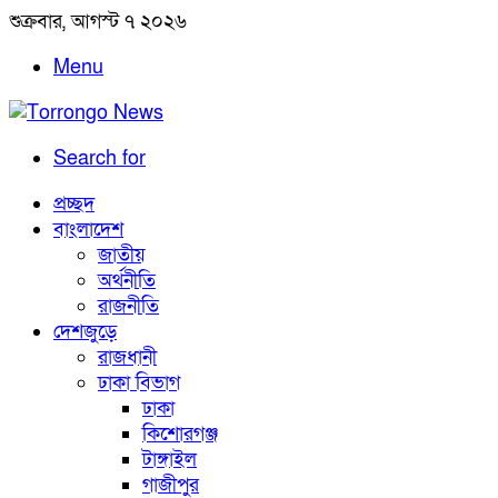
শুক্রবার, আগস্ট ৭ ২০২৬
Menu
Search for
প্রচ্ছদ
বাংলাদেশ
জাতীয়
অর্থনীতি
রাজনীতি
দেশজুড়ে
রাজধানী
ঢাকা বিভাগ
ঢাকা
কিশোরগঞ্জ
টাঙ্গাইল
গাজীপুর