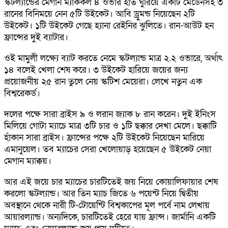
স্কটল্যান্ডের মেগান ম্যাককল ৪ ওভার হাত ঘুরিয়ে একটি মেডেনসহ ৩
রানের বিনিময়ে নেন ৫টি উইকেট। আবি ড্রুমন্ড নিয়েছেন ২টি
উইকেট। ১টি উইকেট গেছে হ্যানা রেইনির ঝুলিতে। রান-আউট হন
ফ্রান্সের দুই ব্যাটার।
ওই মামুলী লক্ষ্যে ব্যাট করতে নেমে স্কটল্যান্ড মাত্র ২.২ ওভারে, অর্থাৎ
১৪ বলেই খেলা শেষ করে। ৩ উইকেট হারিয়ে জয়ের জন্য
প্রয়োজনীয় ২৫ রান তুলে নেয় স্কটিশ মেয়েরা। লেখে নতুন এক
বিশ্বরেকর্ড।
দলের পক্ষে সারা ব্রাইস ৯ ও লরান জ্যাক ৮ রান করেন। দুই ইনিংস
মিলিয়ে গোটা ম্যাচে মাত্র ৩টি চার ও ১টি ছক্কার দেখা মেলে। ছক্কাটি
হাঁকান সারা ব্রাইস। ফ্রান্সের পক্ষে ২টি উইকেট নিয়েছেন মারিয়ে
এমানুয়েল। তব ম্যাচের সেরা খেলোয়াড় হয়েছেন ৫ উইকেট নেয়া
মেগান ম্যাক্কয়।
আর এই জয়ে চার ম্যাচের চারটিতেই জয় নিয়ে কোয়ালিফায়ার শেষ
করলো স্কটল্যান্ড। আর তিন ম্যাচ জিতে ৬ পয়েন্ট নিয়ে দ্বিতীয়
অবস্থানে থেকে নারী টি-টোয়েন্টি বিশ্বকাপের মূল পর্বে নাম লেখায়
আয়ারল্যান্ড। অন্যদিকে, চারটিতেই হেরে যায় ফ্রান্স। জার্মানি একটি