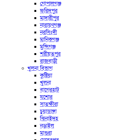
গোপালগঞ্জ
ফরিদপুর
মাদারীপুর
নারায়ণগঞ্জ
নরসিংদী
মানিকগঞ্জ
মুন্সিগঞ্জ
শরীয়তপুর
রাজবাড়ী
খুলনা বিভাগ
কুষ্টিয়া
খুলনা
বাগেরহাট
যশোর
সাতক্ষীরা
চুয়াডাঙ্গা
ঝিনাইদহ
নড়াইল
মাগুরা