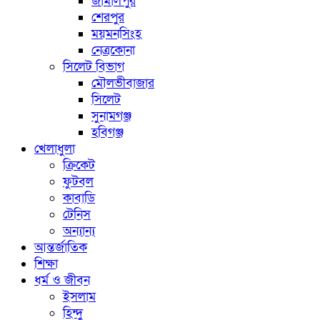
জামালপুর
শেরপুর
ময়মনসিংহ
নেত্রকোনা
সিলেট বিভাগ
মৌলভীবাজার
সিলেট
সুনামগঞ্জ
হবিগঞ্জ
খেলাধুলা
ক্রিকেট
ফুটবল
কাবাডি
টেনিস
অন্যান্য
আন্তর্জাতিক
শিক্ষা
ধর্ম ও জীবন
ইসলাম
হিন্দু