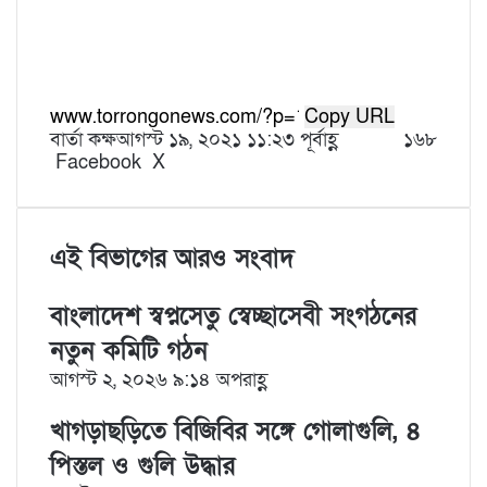
Copy URL
বার্তা কক্ষ
আগস্ট ১৯, ২০২১ ১১:২৩ পূর্বাহ্ণ
১৬৮
Facebook
X
L
T
P
R
V
S
P
i
u
i
e
K
h
r
n
m
n
d
o
a
i
k
b
t
d
n
r
n
e
l
e
i
t
e
t
এই বিভাগের আরও সংবাদ
d
r
r
t
a
v
I
e
k
i
বাংলাদেশ স্বপ্নসেতু স্বেচ্ছাসেবী সংগঠনের
n
s
t
a
t
e
E
নতুন কমিটি গঠন
m
আগস্ট ২, ২০২৬ ৯:১৪ অপরাহ্ণ
a
i
খাগড়াছড়িতে বিজিবির সঙ্গে গোলাগুলি, ৪
l
পিস্তল ও গুলি উদ্ধার