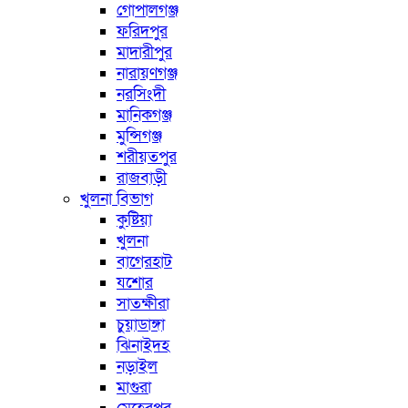
গোপালগঞ্জ
ফরিদপুর
মাদারীপুর
নারায়ণগঞ্জ
নরসিংদী
মানিকগঞ্জ
মুন্সিগঞ্জ
শরীয়তপুর
রাজবাড়ী
খুলনা বিভাগ
কুষ্টিয়া
খুলনা
বাগেরহাট
যশোর
সাতক্ষীরা
চুয়াডাঙ্গা
ঝিনাইদহ
নড়াইল
মাগুরা