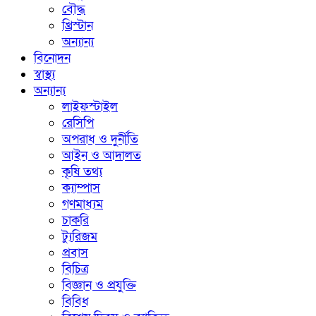
বৌদ্ধ
খ্রিস্টান
অন্যান্য
বিনোদন
স্বাস্থ্য
অন্যান্য
লাইফস্টাইল
রেসিপি
অপরাধ ও দুর্নীতি
আইন ও আদালত
কৃষি তথ্য
ক্যাম্পাস
গণমাধ্যম
চাকরি
ট্যুরিজম
প্রবাস
বিচিত্র
বিজ্ঞান ও প্রযুক্তি
বিবিধ