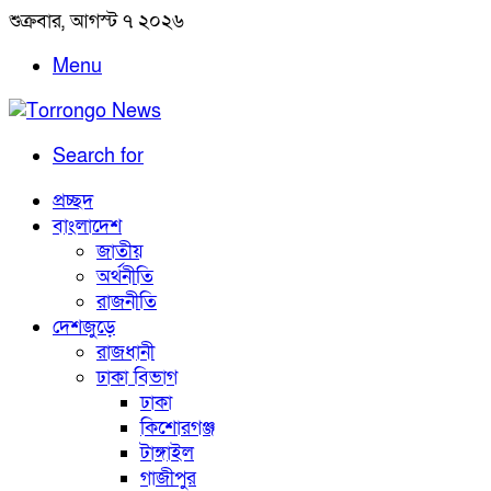
শুক্রবার, আগস্ট ৭ ২০২৬
Menu
Search for
প্রচ্ছদ
বাংলাদেশ
জাতীয়
অর্থনীতি
রাজনীতি
দেশজুড়ে
রাজধানী
ঢাকা বিভাগ
ঢাকা
কিশোরগঞ্জ
টাঙ্গাইল
গাজীপুর