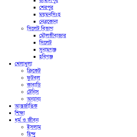
জামালপুর
শেরপুর
ময়মনসিংহ
নেত্রকোনা
সিলেট বিভাগ
মৌলভীবাজার
সিলেট
সুনামগঞ্জ
হবিগঞ্জ
খেলাধুলা
ক্রিকেট
ফুটবল
কাবাডি
টেনিস
অন্যান্য
আন্তর্জাতিক
শিক্ষা
ধর্ম ও জীবন
ইসলাম
হিন্দু