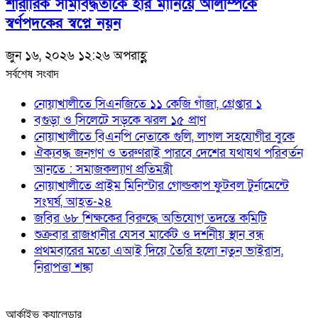
শারীরিক সীমাবদ্ধতাকে হার মানিয়ে অলিম্পিকে
স্বর্ণপদকের স্বপ্নে নয়ন
জুন ১৬, ২০২৬ ১২:২৬ অপরাহ্ণ
সর্বশেষ সংবাদ
নোয়াখালীতে সিএনজিতে ১১ কেজি গাঁজা, গ্রেপ্তার ১
বগুড়া ও সিলেটে সড়কে ঝরল ১৫ প্রাণ
নোয়াখালীতে বিএনপি নেতাকে গুলি, লাগল সহযোগীর বুকে
ঐক্যবদ্ধ জনগণ ও তরুণরাই পারবে দেশের যথাযথ পরিবর্তন
আনতে : সমাজকল্যাণ প্রতিমন্ত্রী
নোয়াখালীতে প্রাইম মিনিস্টার গোল্ডকাপ ফুটবল টুর্নামেন্টে
সংঘর্ষ, আহত-২৪
জবির ৬৮ শিক্ষকের বিরুদ্ধে অভিযোগ তদন্তে কমিটি
শুক্রবার রাজধানীর যেসব মার্কেট ও দর্শনীয় স্থান বন্ধ
প্রথমবারের মতো এআই দিয়ে তৈরি হলো নতুন ভাইরাস,
নিরাপত্তা শঙ্কা
আর্কাইভ ক্যালেন্ডার