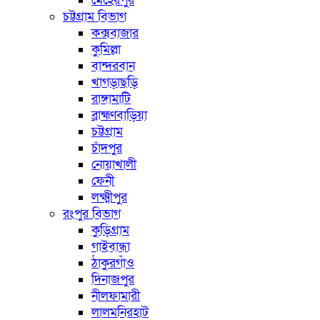
মেহেরপুর
চট্টগ্রাম বিভাগ
কক্সবাজার
কুমিল্লা
বান্দরবান
খাগড়াছড়ি
রাঙ্গামাটি
ব্রাহ্মণবাড়িয়া
চট্টগ্রাম
চাঁদপুর
নোয়াখালী
ফেনী
লক্ষ্মীপুর
রংপুর বিভাগ
কুড়িগ্রাম
গাইবান্ধা
ঠাকুরগাঁও
দিনাজপুর
নীলফামারী
লালমনিরহাট