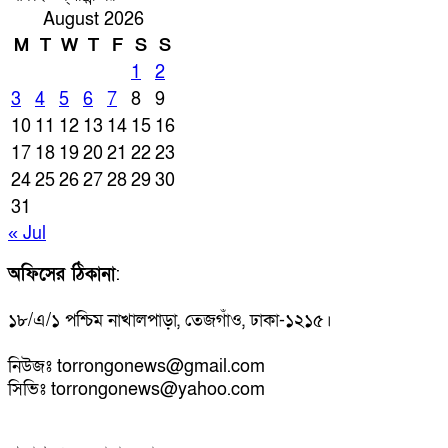
August 2026
M
T
W
T
F
S
S
1
2
3
4
5
6
7
8
9
10
11
12
13
14
15
16
17
18
19
20
21
22
23
24
25
26
27
28
29
30
31
« Jul
অফিসের ঠিকানা
:
১৮/এ/১ পশ্চিম নাখালপাড়া, তেজগাঁও, ঢাকা-১২১৫।
নিউজঃ torrongonews@gmail.com
সিভিঃ torrongonews@yahoo.com