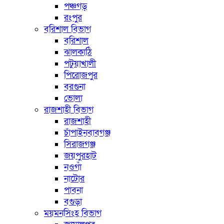
পঞ্চগড়
রংপুর
বরিশাল বিভাগ
বরিশাল
ঝালকাঠি
পটুয়াখালী
পিরোজপুর
বরগুনা
ভোলা
রাজশাহী বিভাগ
রাজশাহী
চাঁপাইনবাবগঞ্জ
সিরাজগঞ্জ
জয়পুরহাট
নওগাঁ
নাটোর
পাবনা
বগুড়া
ময়মনসিংহ বিভাগ