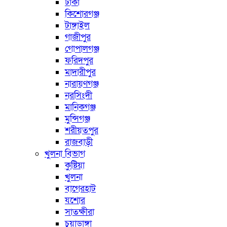
ঢাকা
কিশোরগঞ্জ
টাঙ্গাইল
গাজীপুর
গোপালগঞ্জ
ফরিদপুর
মাদারীপুর
নারায়ণগঞ্জ
নরসিংদী
মানিকগঞ্জ
মুন্সিগঞ্জ
শরীয়তপুর
রাজবাড়ী
খুলনা বিভাগ
কুষ্টিয়া
খুলনা
বাগেরহাট
যশোর
সাতক্ষীরা
চুয়াডাঙ্গা