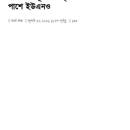
পাশে ইউএনও
বার্তা কক্ষ
জুলাই ২৬, ২০২১ ১১:৫৭ পূর্বাহ্ণ
১৪৪