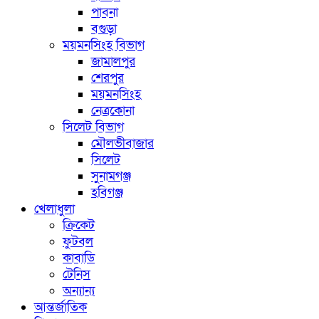
পাবনা
বগুড়া
ময়মনসিংহ বিভাগ
জামালপুর
শেরপুর
ময়মনসিংহ
নেত্রকোনা
সিলেট বিভাগ
মৌলভীবাজার
সিলেট
সুনামগঞ্জ
হবিগঞ্জ
খেলাধুলা
ক্রিকেট
ফুটবল
কাবাডি
টেনিস
অন্যান্য
আন্তর্জাতিক