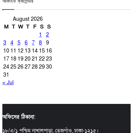
আর্কাইভ ক্যালেন্ডার
August 2026
M
T
W
T
F
S
S
1
2
3
4
5
6
7
8
9
10
11
12
13
14
15
16
17
18
19
20
21
22
23
24
25
26
27
28
29
30
31
« Jul
অফিসের ঠিকানা
:
১৮/এ/১ পশ্চিম নাখালপাড়া, তেজগাঁও, ঢাকা-১২১৫।