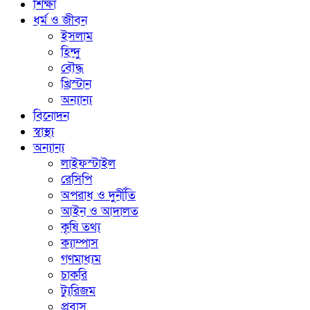
শিক্ষা
ধর্ম ও জীবন
ইসলাম
হিন্দু
বৌদ্ধ
খ্রিস্টান
অন্যান্য
বিনোদন
স্বাস্থ্য
অন্যান্য
লাইফস্টাইল
রেসিপি
অপরাধ ও দুর্নীতি
আইন ও আদালত
কৃষি তথ্য
ক্যাম্পাস
গণমাধ্যম
চাকরি
ট্যুরিজম
প্রবাস