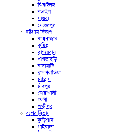
ঝিনাইদহ
নড়াইল
মাগুরা
মেহেরপুর
চট্টগ্রাম বিভাগ
কক্সবাজার
কুমিল্লা
বান্দরবান
খাগড়াছড়ি
রাঙ্গামাটি
ব্রাহ্মণবাড়িয়া
চট্টগ্রাম
চাঁদপুর
নোয়াখালী
ফেনী
লক্ষ্মীপুর
রংপুর বিভাগ
কুড়িগ্রাম
গাইবান্ধা