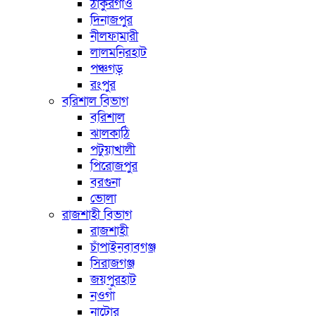
ঠাকুরগাঁও
দিনাজপুর
নীলফামারী
লালমনিরহাট
পঞ্চগড়
রংপুর
বরিশাল বিভাগ
বরিশাল
ঝালকাঠি
পটুয়াখালী
পিরোজপুর
বরগুনা
ভোলা
রাজশাহী বিভাগ
রাজশাহী
চাঁপাইনবাবগঞ্জ
সিরাজগঞ্জ
জয়পুরহাট
নওগাঁ
নাটোর