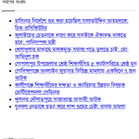
সর্বশেষ সংবাদ
হাসিনার নির্দেশে গুম করা হয়েছিল সালাহউদ্দিন আহমদকে:
চিফ প্রসিকিউটর
জুলাইয়ের চেতনাকে ধারণ করে সবাইকে ঐক্যবদ্ধ থাকতে
হবে: পানিসম্পদ মন্ত্রী
খেলাধুলার মাধ্যমে মাদকমুক্ত সমাজ গড়ে তুলতে চাই: মো:
আমিনুল হক
গোপালপুর উপজেলার শ্রেষ্ঠ শিক্ষার্থীসহ ৫ ক্যাটাগরিতে শ্রেষ্ঠ মুন
গোবিন্দগঞ্জে অনলাইন জুয়াসহ বিভিন্ন মামলায় একদিনে ৭ জন
আটক
কালীগঞ্জে শিক্ষার্থীদের দক্ষতা ও ক্যারিয়ার উন্নয়ন বিষয়ক
মোটিভেশনাল সেমিনার
খুলনার দৌলতপুরে সাজাপ্রাপ্ত আসামী আটক
যুবদল নেতাকে হত্যা করে লাশ গুমের চেষ্টা, থানায় মামলা