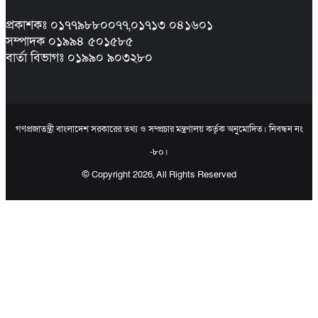
প্রকাশকঃ ০১৭৭৯৮৮০০৭৭,০১৭১৩ ০৪১৬০১
সম্পাদক ০১৯৯৪ ৫০১৫৮৫
বার্তা বিভাগঃ ০১৯৯০ ৯০৩২৮০
গণপ্রজাতন্ত্রী বাংলাদেশ সরকারের তথ্য ও সম্প্রচার মন্ত্রণালয় কর্তৃক অনুমোদিত। নিবন্ধন নং
-৮০।
© Copyright 2026, All Rights Reserved