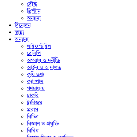
বৌদ্ধ
খ্রিস্টান
অন্যান্য
বিনোদন
স্বাস্থ্য
অন্যান্য
লাইফস্টাইল
রেসিপি
অপরাধ ও দুর্নীতি
আইন ও আদালত
কৃষি তথ্য
ক্যাম্পাস
গণমাধ্যম
চাকরি
ট্যুরিজম
প্রবাস
বিচিত্র
বিজ্ঞান ও প্রযুক্তি
বিবিধ