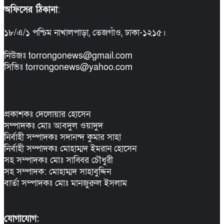
অফিসের ঠিকানা
:
১৮/এ/১ পশ্চিম নাখালপাড়া, তেজগাঁও, ঢাকা-১২১৫।
নিউজঃ torrongonews@gmail.com
সিভিঃ torrongonews@yahoo.com
প্রকাশকঃ দেলোয়ার হোসেন
সম্পাদকঃ মোঃ আবদুল ওয়াদুদ
নির্বাহী সম্পাদকঃ সদানন্দ কুমার সাহা
নির্বাহী সম্পাদকঃ মোহাম্মদ ইমরান হোসেন
সহ সম্পাদকঃ মোঃ সাব্বির চৌধুরী
সহ সম্পাদক: মোহাম্মদ সাহাবুদ্দিন
বার্তা সম্পাদকঃ মোঃ মানজুরুল ইসলাম
যোগাযোগ: