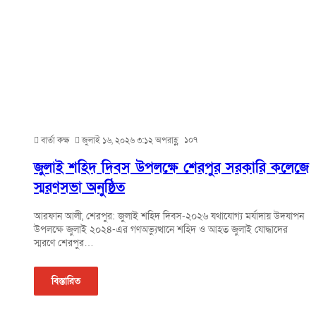
১০৭
বার্তা কক্ষ
জুলাই ১৬, ২০২৬ ৩:১২ অপরাহ্ণ
জুলাই শহিদ দিবস উপলক্ষে শেরপুর সরকারি কলেজে
স্মরণসভা অনুষ্ঠিত
আরফান আলী, শেরপুর: জুলাই শহিদ দিবস-২০২৬ যথাযোগ্য মর্যাদায় উদযাপন
উপলক্ষে জুলাই ২০২৪-এর গণঅভ্যুত্থানে শহিদ ও আহত জুলাই যোদ্ধাদের
স্মরণে শেরপুর…
বিস্তারিত