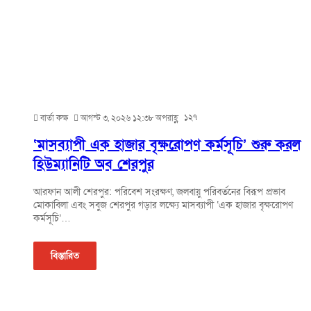
১২৭
বার্তা কক্ষ
আগস্ট ৩, ২০২৬ ১২:৩৮ অপরাহ্ণ
‘মাসব্যাপী এক হাজার বৃক্ষরোপণ কর্মসূচি’ শুরু করল
হিউম্যানিটি অব শেরপুর
আরফান আলী শেরপুর: পরিবেশ সংরক্ষণ, জলবায়ু পরিবর্তনের বিরূপ প্রভাব
মোকাবিলা এবং সবুজ শেরপুর গড়ার লক্ষ্যে মাসব্যাপী ‘এক হাজার বৃক্ষরোপণ
কর্মসূচি’…
বিস্তারিত