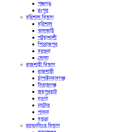
পঞ্চগড়
রংপুর
বরিশাল বিভাগ
বরিশাল
ঝালকাঠি
পটুয়াখালী
পিরোজপুর
বরগুনা
ভোলা
রাজশাহী বিভাগ
রাজশাহী
চাঁপাইনবাবগঞ্জ
সিরাজগঞ্জ
জয়পুরহাট
নওগাঁ
নাটোর
পাবনা
বগুড়া
ময়মনসিংহ বিভাগ