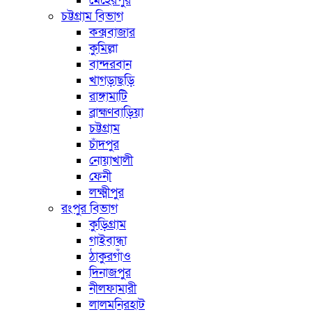
মেহেরপুর
চট্টগ্রাম বিভাগ
কক্সবাজার
কুমিল্লা
বান্দরবান
খাগড়াছড়ি
রাঙ্গামাটি
ব্রাহ্মণবাড়িয়া
চট্টগ্রাম
চাঁদপুর
নোয়াখালী
ফেনী
লক্ষ্মীপুর
রংপুর বিভাগ
কুড়িগ্রাম
গাইবান্ধা
ঠাকুরগাঁও
দিনাজপুর
নীলফামারী
লালমনিরহাট