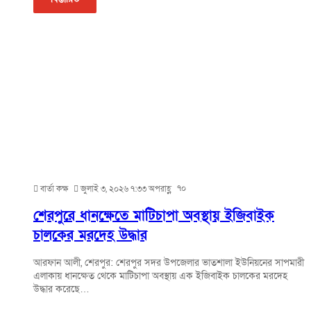
৭০
বার্তা কক্ষ
জুলাই ৩, ২০২৬ ৭:৩৩ অপরাহ্ণ
শেরপুরে ধানক্ষেতে মাটিচাপা অবস্থায় ইজিবাইক
চালকের মরদেহ উদ্ধার
আরফান আলী, শেরপুর: শেরপুর সদর উপজেলার ভাতশালা ইউনিয়নের সাপমারী
এলাকায় ধানক্ষেত থেকে মাটিচাপা অবস্থায় এক ইজিবাইক চালকের মরদেহ
উদ্ধার করেছে…