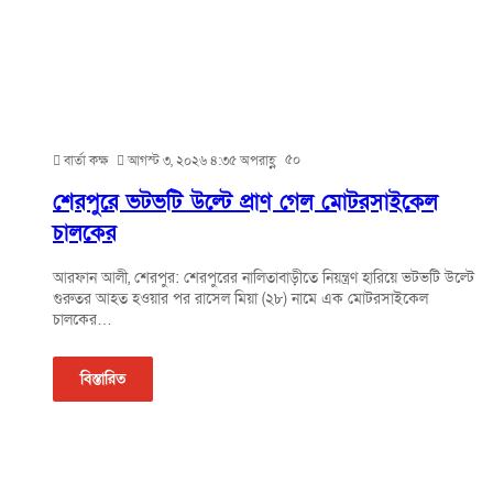
৫০
বার্তা কক্ষ
আগস্ট ৩, ২০২৬ ৪:৩৫ অপরাহ্ণ
শেরপুরে ভটভটি উল্টে প্রাণ গেল মোটরসাইকেল
চালকের
আরফান আলী, শেরপুর: শেরপুরের নালিতাবাড়ীতে নিয়ন্ত্রণ হারিয়ে ভটভটি উল্টে
গুরুতর আহত হওয়ার পর রাসেল মিয়া (২৮) নামে এক মোটরসাইকেল
চালকের…
বিস্তারিত