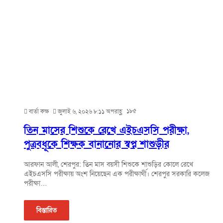
১৮৫
বার্তা কক্ষ
জুলাই ৬, ২০২৬ ৮:১১ অপরাহ্ণ
তিন মাসের শিশুকে রেখে এইচএসসি পরীক্ষা,
পুত্রবধূকে শিক্ষক বানানোর স্বপ্ন শাশুড়ীর
আরফান আলী, শেরপুর: তিন মাস বয়সী শিশুকে শাশুড়ির কোলে রেখে
এইচএসসি পরীক্ষায় অংশ নিয়েছেন এক পরীক্ষার্থী। শেরপুর সরকারি কলেজ
পরীক্ষা…
বিস্তারিত