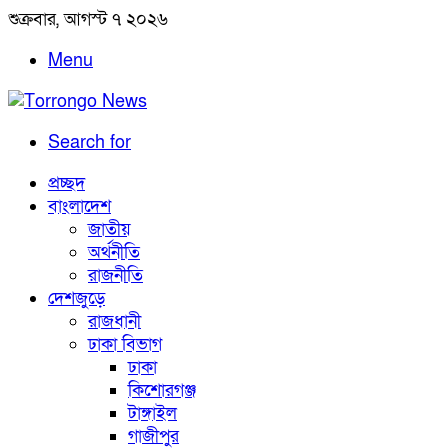
শুক্রবার, আগস্ট ৭ ২০২৬
Menu
Search for
প্রচ্ছদ
বাংলাদেশ
জাতীয়
অর্থনীতি
রাজনীতি
দেশজুড়ে
রাজধানী
ঢাকা বিভাগ
ঢাকা
কিশোরগঞ্জ
টাঙ্গাইল
গাজীপুর