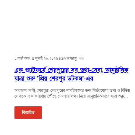
৬৬
বার্তা কক্ষ
জুলাই ২৯, ২০২৬ ৪:৪২ অপরাহ্ণ
এক প্ল্যাটফর্মে শেরপুরের সব তথ্য-সেবা, আনুষ্ঠানিক
যাত্রা শুরু ‘প্রিয় শেরপুর ডটকম’-এর
আরফান আলী, শেরপুর: শেরপুরের নাগরিকদের জন্য নির্ভরযোগ্য তথ্য ও বিভিন্ন
সেবাকে এক জায়গায় পৌঁছে দেওয়ার লক্ষ্য নিয়ে আনুষ্ঠানিকভাবে যাত্রা শুরু…
বিস্তারিত