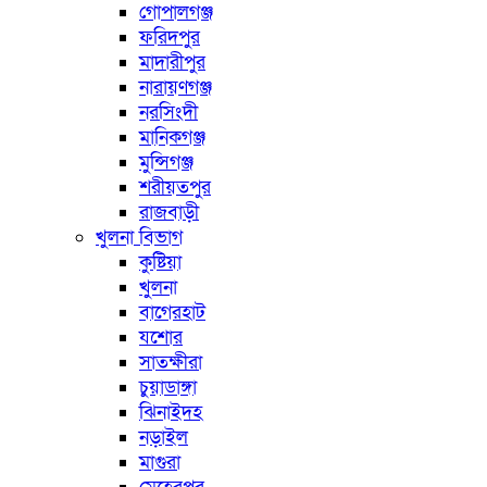
গোপালগঞ্জ
ফরিদপুর
মাদারীপুর
নারায়ণগঞ্জ
নরসিংদী
মানিকগঞ্জ
মুন্সিগঞ্জ
শরীয়তপুর
রাজবাড়ী
খুলনা বিভাগ
কুষ্টিয়া
খুলনা
বাগেরহাট
যশোর
সাতক্ষীরা
চুয়াডাঙ্গা
ঝিনাইদহ
নড়াইল
মাগুরা