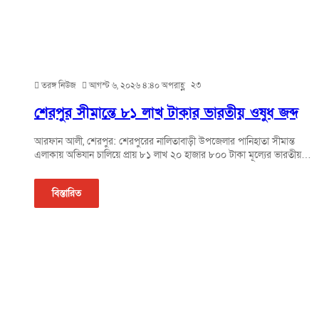
২৩
তরঙ্গ নিউজ
আগস্ট ৬, ২০২৬ ৪:৪০ অপরাহ্ণ
শেরপুর সীমান্তে ৮১ লাখ টাকার ভারতীয় ওষুধ জব্দ
আরফান আলী, শেরপুর: শেরপুরের নালিতাবাড়ী উপজেলার পানিহাতা সীমান্ত
এলাকায় অভিযান চালিয়ে প্রায় ৮১ লাখ ২০ হাজার ৮০০ টাকা মূল্যের ভারতীয়…
বিস্তারিত