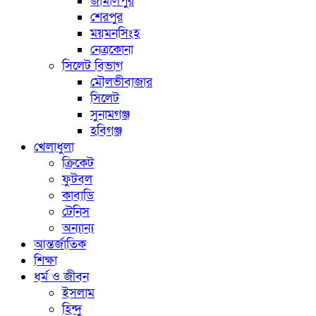
জামালপুর
শেরপুর
ময়মনসিংহ
নেত্রকোনা
সিলেট বিভাগ
মৌলভীবাজার
সিলেট
সুনামগঞ্জ
হবিগঞ্জ
খেলাধুলা
ক্রিকেট
ফুটবল
কাবাডি
টেনিস
অন্যান্য
আন্তর্জাতিক
শিক্ষা
ধর্ম ও জীবন
ইসলাম
হিন্দু