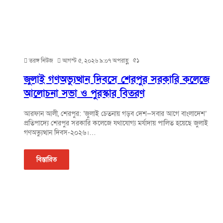
৫১
তরঙ্গ নিউজ
আগস্ট ৫, ২০২৬ ৯:০৭ অপরাহ্ণ
জুলাই গণঅভ্যুত্থান দিবসে শেরপুর সরকারি কলেজে
আলোচনা সভা ও পুরস্কার বিতরণ
আরফান আলী, শেরপুর: ‘জুলাই চেতনায় গড়ব দেশ—সবার আগে বাংলাদেশ’
প্রতিপাদ্যে শেরপুর সরকারি কলেজে যথাযোগ্য মর্যাদায় পালিত হয়েছে জুলাই
গণঅভ্যুত্থান দিবস-২০২৬।…
বিস্তারিত