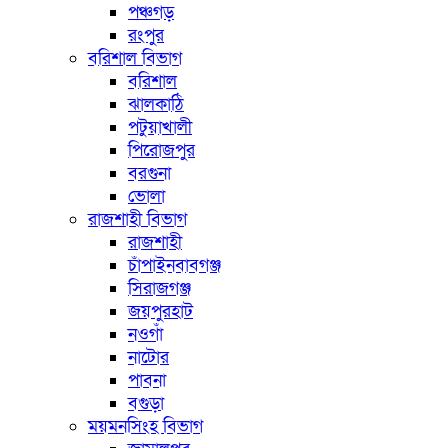
পঞ্চগড়
রংপুর
বরিশাল বিভাগ
বরিশাল
ঝালকাঠি
পটুয়াখালী
পিরোজপুর
বরগুনা
ভোলা
রাজশাহী বিভাগ
রাজশাহী
চাঁপাইনবাবগঞ্জ
সিরাজগঞ্জ
জয়পুরহাট
নওগাঁ
নাটোর
পাবনা
বগুড়া
ময়মনসিংহ বিভাগ