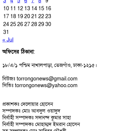
3
4
5
6
7
8
9
10
11
12
13
14
15
16
17
18
19
20
21
22
23
24
25
26
27
28
29
30
31
« Jul
অফিসের ঠিকানা
:
১৮/এ/১ পশ্চিম নাখালপাড়া, তেজগাঁও, ঢাকা-১২১৫।
নিউজঃ torrongonews@gmail.com
সিভিঃ torrongonews@yahoo.com
প্রকাশকঃ দেলোয়ার হোসেন
সম্পাদকঃ মোঃ আবদুল ওয়াদুদ
নির্বাহী সম্পাদকঃ সদানন্দ কুমার সাহা
নির্বাহী সম্পাদকঃ মোহাম্মদ ইমরান হোসেন