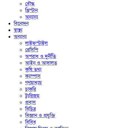
বৌদ্ধ
খ্রিস্টান
অন্যান্য
বিনোদন
স্বাস্থ্য
অন্যান্য
লাইফস্টাইল
রেসিপি
অপরাধ ও দুর্নীতি
আইন ও আদালত
কৃষি তথ্য
ক্যাম্পাস
গণমাধ্যম
চাকরি
ট্যুরিজম
প্রবাস
বিচিত্র
বিজ্ঞান ও প্রযুক্তি
বিবিধ