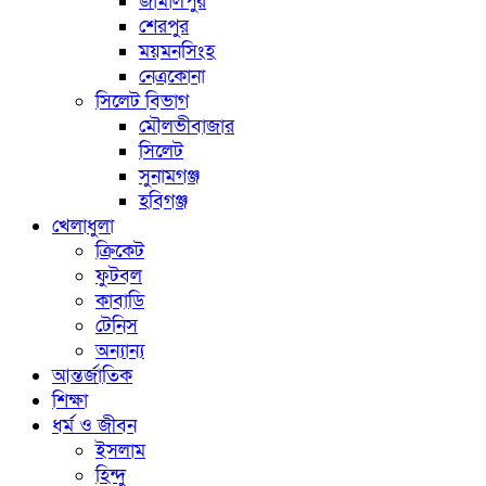
জামালপুর
শেরপুর
ময়মনসিংহ
নেত্রকোনা
সিলেট বিভাগ
মৌলভীবাজার
সিলেট
সুনামগঞ্জ
হবিগঞ্জ
খেলাধুলা
ক্রিকেট
ফুটবল
কাবাডি
টেনিস
অন্যান্য
আন্তর্জাতিক
শিক্ষা
ধর্ম ও জীবন
ইসলাম
হিন্দু