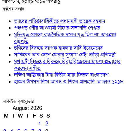
আগস্ট ৭, ২০২৬ ৭:১৬ অপরাহ্ণ
সর্বশেষ সংবাদ
ড্যাবের প্রতিষ্ঠাবার্ষিকীতে প্রধানমন্ত্রী তারেক রহমান
পঞ্চগড় পৌর আওয়ামী লীগের সভাপতি গ্রেপ্তার
মুক্তিযুদ্ধ কোনো রাজনৈতিক দলের যুদ্ধ ছিল না: ভারপ্রাপ্ত
রাষ্ট্রপতি
হুথিদের বিরুদ্ধে ব্যাপক হামলার দাবি ইয়েমেনের
সাকিবের আর দেশে ফেরার সুযোগ নেই: ক্রীড়া প্রতিমন্ত্রী
মুখ্যমন্ত্রী বিজয়ের বিরুদ্ধে বিবাহবিচ্ছেদের মামলা প্রত্যাহার
করলেন সঙ্গীতা
দক্ষিণ আফ্রিকায় টানা দ্বিতীয় ম্যাচ জিতল বাংলাদেশ
হামের উপসর্গ নিয়ে আরও ৩ শিশুর প্রাণহানি, আক্রান্ত ১২১৮
আর্কাইভ ক্যালেন্ডার
August 2026
M
T
W
T
F
S
S
1
2