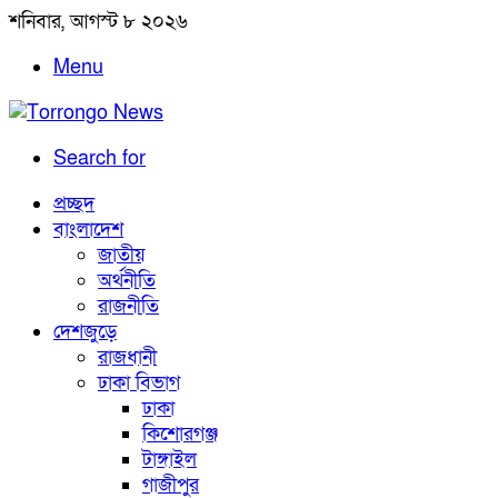
শনিবার, আগস্ট ৮ ২০২৬
Menu
Search for
প্রচ্ছদ
বাংলাদেশ
জাতীয়
অর্থনীতি
রাজনীতি
দেশজুড়ে
রাজধানী
ঢাকা বিভাগ
ঢাকা
কিশোরগঞ্জ
টাঙ্গাইল
গাজীপুর