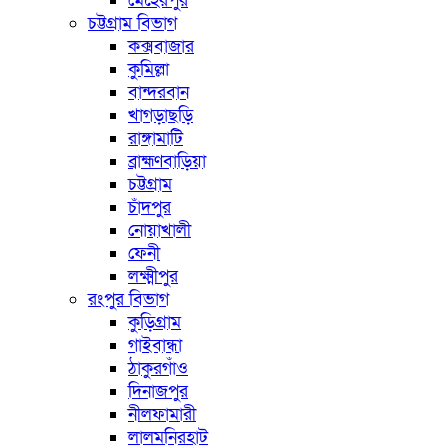
মেহেরপুর
চট্টগ্রাম বিভাগ
কক্সবাজার
কুমিল্লা
বান্দরবান
খাগড়াছড়ি
রাঙ্গামাটি
ব্রাহ্মণবাড়িয়া
চট্টগ্রাম
চাঁদপুর
নোয়াখালী
ফেনী
লক্ষ্মীপুর
রংপুর বিভাগ
কুড়িগ্রাম
গাইবান্ধা
ঠাকুরগাঁও
দিনাজপুর
নীলফামারী
লালমনিরহাট