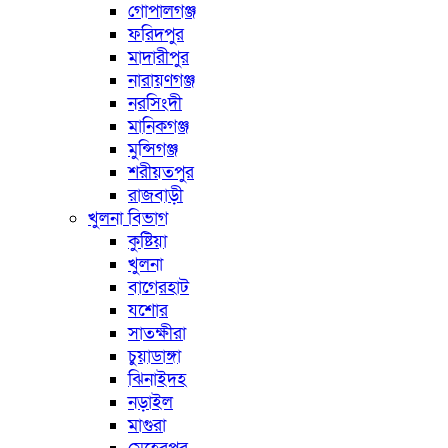
গোপালগঞ্জ
ফরিদপুর
মাদারীপুর
নারায়ণগঞ্জ
নরসিংদী
মানিকগঞ্জ
মুন্সিগঞ্জ
শরীয়তপুর
রাজবাড়ী
খুলনা বিভাগ
কুষ্টিয়া
খুলনা
বাগেরহাট
যশোর
সাতক্ষীরা
চুয়াডাঙ্গা
ঝিনাইদহ
নড়াইল
মাগুরা