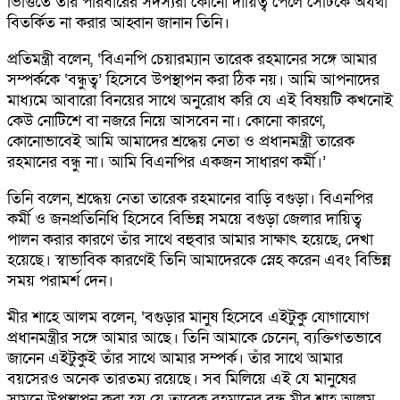
ভিত্তিতে তাঁর পরিবারের সদস্যরা কোনো দায়িত্ব পেলে সেটিকে অযথা
বিতর্কিত না করার আহ্বান জানান তিনি।
প্রতিমন্ত্রী বলেন, ‘বিএনপি চেয়ারম্যান তারেক রহমানের সঙ্গে আমার
সম্পর্ককে ‘বন্ধুত্ব’ হিসেবে উপস্থাপন করা ঠিক নয়। আমি আপনাদের
মাধ্যমে আবারো বিনয়ের সাথে অনুরোধ করি যে এই বিষয়টি কখনোই
কেউ নোটিশে বা নজরে নিয়ে আসবেন না। কোনো কারণে,
কোনোভাবেই আমি আমাদের শ্রদ্ধেয় নেতা ও প্রধানমন্ত্রী তারেক
রহমানের বন্ধু না। আমি বিএনপির একজন সাধারণ কর্মী।’
তিনি বলেন, শ্রদ্ধেয় নেতা তারেক রহমানের বাড়ি বগুড়া। বিএনপির
কর্মী ও জনপ্রতিনিধি হিসেবে বিভিন্ন সময়ে বগুড়া জেলার দায়িত্ব
পালন করার কারণে তাঁর সাথে বহুবার আমার সাক্ষাৎ হয়েছে, দেখা
হয়েছে। স্বাভাবিক কারণেই তিনি আমাদেরকে স্নেহ করেন এবং বিভিন্ন
সময় পরামর্শ দেন।
মীর শাহে আলম বলেন, ‘বগুড়ার মানুষ হিসেবে এইটুকু যোগাযোগ
প্রধানমন্ত্রীর সঙ্গে আমার আছে। তিনি আমাকে চেনেন, ব্যক্তিগতভাবে
জানেন এইটুকুই তাঁর সাথে আমার সম্পর্ক। তাঁর সাথে আমার
বয়সেরও অনেক তারতম্য রয়েছে। সব মিলিয়ে এই যে মানুষের
সামনে উপস্থাপন করা হয় যে তারেক রহমানের বন্ধু মীর শাহ আলম