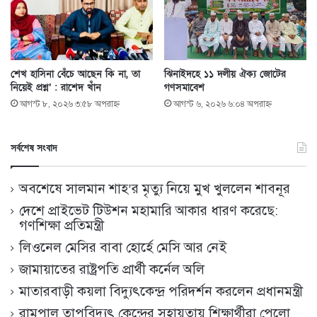
শেখ হাসিনা বেঁচে আছেন কি না, তা
ঝিনাইদহে ১১ দলীয় ঐক্য জোটের
নিয়েই প্রশ্ন’ : রাশেদ খাঁন
গণসমাবেশ
আগস্ট ৮, ২০২৬ ৩:৫৮ অপরাহ্ণ
আগস্ট ৬, ২০২৬ ৬:০৪ অপরাহ্ণ
সর্বশেষ সংবাদ
অবশেষে সালমান শাহ’র মৃত্যু নিয়ে মুখ খুললেন শাবনূর
দেশে প্রাইভেট টিউশন মহামারি আকার ধারণ করেছে:
গণশিক্ষা প্রতিমন্ত্রী
লিওনেল মেসির বাবা হোর্হে মেসি আর নেই
জামায়াতের রাষ্ট্রপতি প্রার্থী কর্নেল অলি
মাতারবাড়ী কয়লা বিদ্যুৎকেন্দ্র পরিদর্শন করলেন প্রধানমন্ত্রী
রামপাল তাপবিদ্যুৎ কেন্দ্রের সহায়তায় শিক্ষার্থীরা পেলো