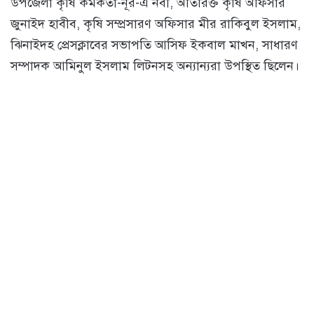
উপজেলা কৃষি কর্মকর্তা-নূর-এ নবী, অতিরিক্ত কৃষি অফিসার
জুনাইদ হাবীব, কৃষি সম্প্রসারণ অফিসার মীর রাকিবুল ইসলাম,
ঝিনাইদহ প্রেসক্লাবের সভাপতি আসিফ ইকবাল মাখন, সাধারণ
সম্পাদক আমিনুল ইসলাম লিটনসহ অন্যান্যরা উপস্থিত ছিলেন।