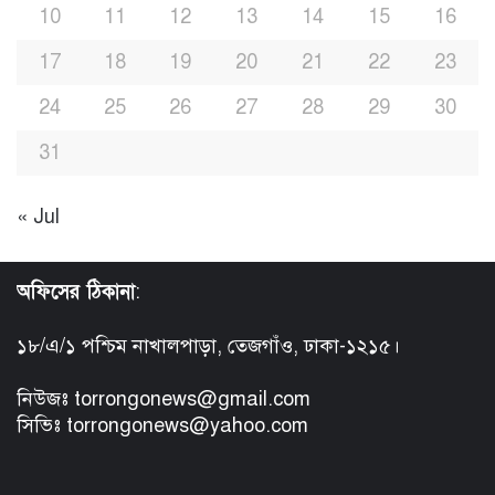
10
11
12
13
14
15
16
17
18
19
20
21
22
23
24
25
26
27
28
29
30
31
« Jul
অফিসের ঠিকানা
:
১৮/এ/১ পশ্চিম নাখালপাড়া, তেজগাঁও, ঢাকা-১২১৫।
নিউজঃ torrongonews@gmail.com
সিভিঃ torrongonews@yahoo.com