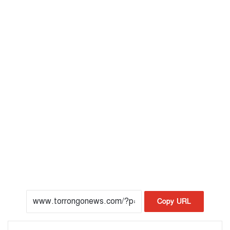
Copy URL
LinkedIn
Tumblr
Pinterest
Reddit
VKontakte