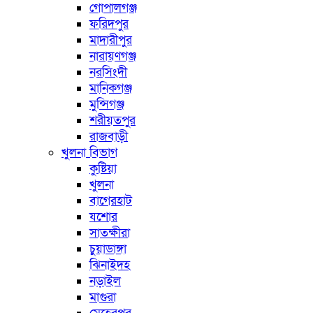
গোপালগঞ্জ
ফরিদপুর
মাদারীপুর
নারায়ণগঞ্জ
নরসিংদী
মানিকগঞ্জ
মুন্সিগঞ্জ
শরীয়তপুর
রাজবাড়ী
খুলনা বিভাগ
কুষ্টিয়া
খুলনা
বাগেরহাট
যশোর
সাতক্ষীরা
চুয়াডাঙ্গা
ঝিনাইদহ
নড়াইল
মাগুরা