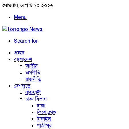
সোমবার, আগস্ট ১০ ২০২৬
Menu
Search for
প্রচ্ছদ
বাংলাদেশ
জাতীয়
অর্থনীতি
রাজনীতি
দেশজুড়ে
রাজধানী
ঢাকা বিভাগ
ঢাকা
কিশোরগঞ্জ
টাঙ্গাইল
গাজীপুর