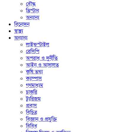
বৌদ্ধ
খ্রিস্টান
অন্যান্য
বিনোদন
স্বাস্থ্য
অন্যান্য
লাইফস্টাইল
রেসিপি
অপরাধ ও দুর্নীতি
আইন ও আদালত
কৃষি তথ্য
ক্যাম্পাস
গণমাধ্যম
চাকরি
ট্যুরিজম
প্রবাস
বিচিত্র
বিজ্ঞান ও প্রযুক্তি
বিবিধ