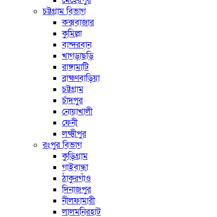
মেহেরপুর
চট্টগ্রাম বিভাগ
কক্সবাজার
কুমিল্লা
বান্দরবান
খাগড়াছড়ি
রাঙ্গামাটি
ব্রাহ্মণবাড়িয়া
চট্টগ্রাম
চাঁদপুর
নোয়াখালী
ফেনী
লক্ষ্মীপুর
রংপুর বিভাগ
কুড়িগ্রাম
গাইবান্ধা
ঠাকুরগাঁও
দিনাজপুর
নীলফামারী
লালমনিরহাট