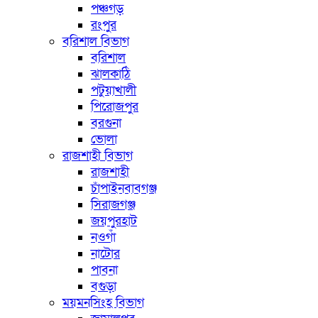
পঞ্চগড়
রংপুর
বরিশাল বিভাগ
বরিশাল
ঝালকাঠি
পটুয়াখালী
পিরোজপুর
বরগুনা
ভোলা
রাজশাহী বিভাগ
রাজশাহী
চাঁপাইনবাবগঞ্জ
সিরাজগঞ্জ
জয়পুরহাট
নওগাঁ
নাটোর
পাবনা
বগুড়া
ময়মনসিংহ বিভাগ