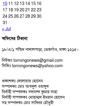
10
11
12
13
14
15
16
17
18
19
20
21
22
23
24
25
26
27
28
29
30
31
« Jul
অফিসের ঠিকানা
:
১৮/এ/১ পশ্চিম নাখালপাড়া, তেজগাঁও, ঢাকা-১২১৫।
নিউজঃ torrongonews@gmail.com
সিভিঃ torrongonews@yahoo.com
প্রকাশকঃ দেলোয়ার হোসেন
সম্পাদকঃ মোঃ আবদুল ওয়াদুদ
নির্বাহী সম্পাদকঃ সদানন্দ কুমার সাহা
নির্বাহী সম্পাদকঃ মোহাম্মদ ইমরান হোসেন
সহ সম্পাদকঃ মোঃ সাব্বির চৌধুরী