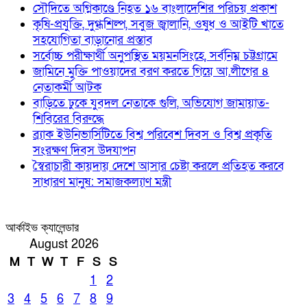
সৌদিতে অগ্নিকাণ্ডে নিহত ১৬ বাংলাদেশির পরিচয় প্রকাশ
কৃষি-প্রযুক্তি, দুগ্ধশিল্প, সবুজ জ্বালানি, ওষুধ ও আইটি খাতে
সহযোগিতা বাড়ানোর প্রস্তাব
সর্বোচ্চ পরীক্ষার্থী অনুপস্থিত ময়মনসিংহে, সর্বনিম্ন চট্টগ্রামে
জামিনে মুক্তি পাওয়াদের বরণ করতে গিয়ে আ.লীগের ৪
নেতাকর্মী আটক
বাড়িতে ঢুকে যুবদল নেতাকে গুলি, অভিযোগ জামায়াত-
শিবিরের বিরুদ্ধে
ব্র্যাক ইউনিভার্সিটিতে বিশ্ব পরিবেশ দিবস ও বিশ্ব প্রকৃতি
সংরক্ষণ দিবস উদযাপন
স্বৈরাচারী কায়দায় দেশে আসার চেষ্টা করলে প্রতিহত করবে
সাধারণ মানুষ: সমাজকল্যাণ মন্ত্রী
আর্কাইভ ক্যালেন্ডার
August 2026
M
T
W
T
F
S
S
1
2
3
4
5
6
7
8
9