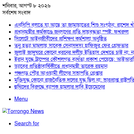
শনিবার, আগস্ট ৮ ২০২৬
সর্বশেষ সংবাদ
এনসিপি বলতে যা আছে তা জামায়াতের শিশু সংগঠন: রাশেদ খা
প্রধানমন্ত্রীর কর্মকাণ্ডে জনগণের প্রতি দায়বদ্ধতা স্পষ্ট: ফখরুল
সিলেটে আইনজীবীদের প্রশিক্ষণ কর্মশালা অনুষ্ঠিত
তনু হত্যা মামলায় সাবেক সেনাসদস্য হাফিজুর ফের গ্রেফতার
জুলাই জাদুঘরে কোনো ধরনের দলীয় ইতিহাস দেখতে চাই না: 
ইরান যুদ্ধে ট্রাম্পের কৌশলগত ব্যর্থতা প্রকাশ পেয়েছে: আইআর
ড্যাবের প্রতিষ্ঠাবার্ষিকীতে প্রধানমন্ত্রী তারেক রহমান
পঞ্চগড় পৌর আওয়ামী লীগের সভাপতি গ্রেপ্তার
মুক্তিযুদ্ধ কোনো রাজনৈতিক দলের যুদ্ধ ছিল না: ভারপ্রাপ্ত রাষ্ট্রপত
হুথিদের বিরুদ্ধে ব্যাপক হামলার দাবি ইয়েমেনের
Menu
Search for