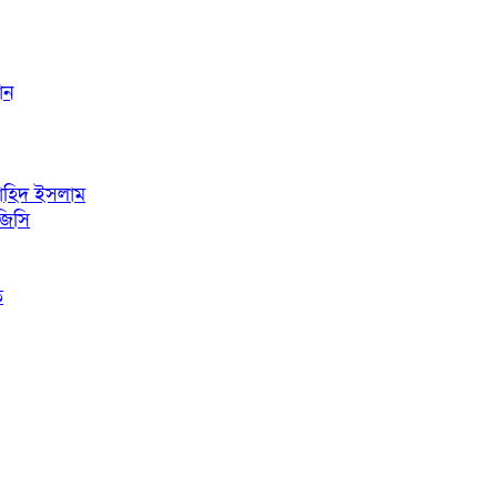
ঁন
নাহিদ ইসলাম
জিসি
ি