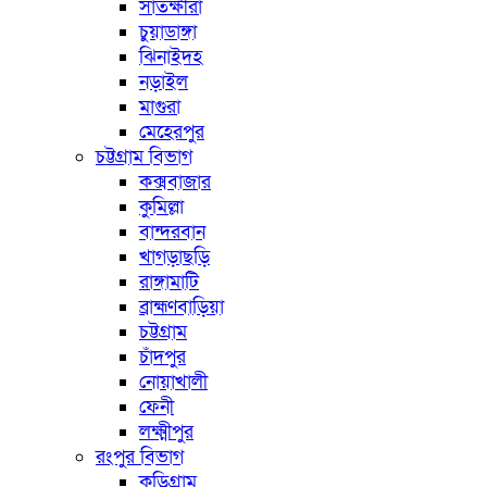
সাতক্ষীরা
চুয়াডাঙ্গা
ঝিনাইদহ
নড়াইল
মাগুরা
মেহেরপুর
চট্টগ্রাম বিভাগ
কক্সবাজার
কুমিল্লা
বান্দরবান
খাগড়াছড়ি
রাঙ্গামাটি
ব্রাহ্মণবাড়িয়া
চট্টগ্রাম
চাঁদপুর
নোয়াখালী
ফেনী
লক্ষ্মীপুর
রংপুর বিভাগ
কুড়িগ্রাম