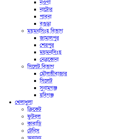
নওগাঁ
নাটোর
পাবনা
বগুড়া
ময়মনসিংহ বিভাগ
জামালপুর
শেরপুর
ময়মনসিংহ
নেত্রকোনা
সিলেট বিভাগ
মৌলভীবাজার
সিলেট
সুনামগঞ্জ
হবিগঞ্জ
খেলাধুলা
ক্রিকেট
ফুটবল
কাবাডি
টেনিস
অন্যান্য