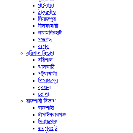
গাইবান্ধা
ঠাকুরগাঁও
দিনাজপুর
নীলফামারী
লালমনিরহাট
পঞ্চগড়
রংপুর
বরিশাল বিভাগ
বরিশাল
ঝালকাঠি
পটুয়াখালী
পিরোজপুর
বরগুনা
ভোলা
রাজশাহী বিভাগ
রাজশাহী
চাঁপাইনবাবগঞ্জ
সিরাজগঞ্জ
জয়পুরহাট