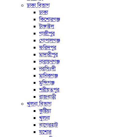
ঢাকা বিভাগ
ঢাকা
কিশোরগঞ্জ
টাঙ্গাইল
গাজীপুর
গোপালগঞ্জ
ফরিদপুর
মাদারীপুর
নারায়ণগঞ্জ
নরসিংদী
মানিকগঞ্জ
মুন্সিগঞ্জ
শরীয়তপুর
রাজবাড়ী
খুলনা বিভাগ
কুষ্টিয়া
খুলনা
বাগেরহাট
যশোর