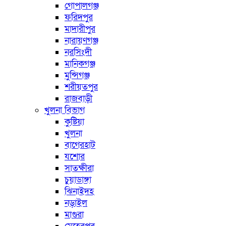
গোপালগঞ্জ
ফরিদপুর
মাদারীপুর
নারায়ণগঞ্জ
নরসিংদী
মানিকগঞ্জ
মুন্সিগঞ্জ
শরীয়তপুর
রাজবাড়ী
খুলনা বিভাগ
কুষ্টিয়া
খুলনা
বাগেরহাট
যশোর
সাতক্ষীরা
চুয়াডাঙ্গা
ঝিনাইদহ
নড়াইল
মাগুরা