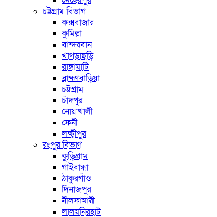
মেহেরপুর
চট্টগ্রাম বিভাগ
কক্সবাজার
কুমিল্লা
বান্দরবান
খাগড়াছড়ি
রাঙ্গামাটি
ব্রাহ্মণবাড়িয়া
চট্টগ্রাম
চাঁদপুর
নোয়াখালী
ফেনী
লক্ষ্মীপুর
রংপুর বিভাগ
কুড়িগ্রাম
গাইবান্ধা
ঠাকুরগাঁও
দিনাজপুর
নীলফামারী
লালমনিরহাট