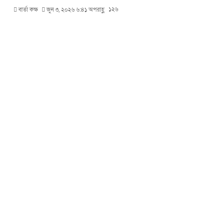
১২৬
বার্তা কক্ষ
জুন ৩, ২০২৬ ৬:৪১ অপরাহ্ণ