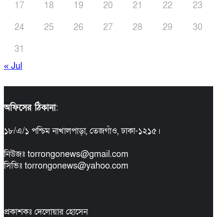
17
18
19
20
21
22
23
24
25
26
27
28
29
30
31
« Jul
অফিসের ঠিকানা
:
১৮/এ/১ পশ্চিম নাখালপাড়া, তেজগাঁও, ঢাকা-১২১৫।
নিউজঃ torrongonews@gmail.com
সিভিঃ torrongonews@yahoo.com
প্রকাশকঃ দেলোয়ার হোসেন