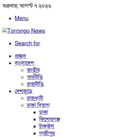
শুক্রবার, আগস্ট ৭ ২০২৬
Menu
Search for
প্রচ্ছদ
বাংলাদেশ
জাতীয়
অর্থনীতি
রাজনীতি
দেশজুড়ে
রাজধানী
ঢাকা বিভাগ
ঢাকা
কিশোরগঞ্জ
টাঙ্গাইল
গাজীপুর