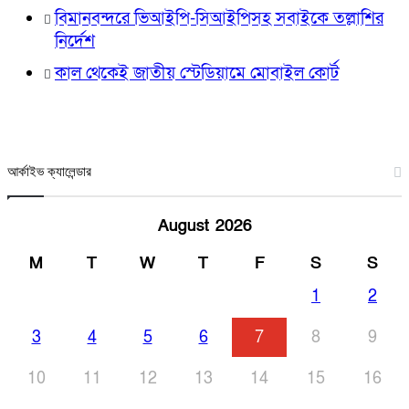
বিমানবন্দরে ভিআইপি-সিআইপিসহ সবাইকে তল্লাশির
নির্দেশ
কাল থেকেই জাতীয় স্টেডিয়ামে মোবাইল কোর্ট
আর্কাইভ ক্যালেন্ডার
August 2026
M
T
W
T
F
S
S
1
2
3
4
5
6
7
8
9
10
11
12
13
14
15
16