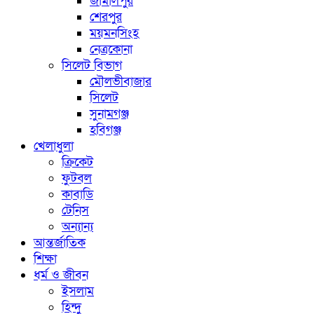
জামালপুর
শেরপুর
ময়মনসিংহ
নেত্রকোনা
সিলেট বিভাগ
মৌলভীবাজার
সিলেট
সুনামগঞ্জ
হবিগঞ্জ
খেলাধুলা
ক্রিকেট
ফুটবল
কাবাডি
টেনিস
অন্যান্য
আন্তর্জাতিক
শিক্ষা
ধর্ম ও জীবন
ইসলাম
হিন্দু