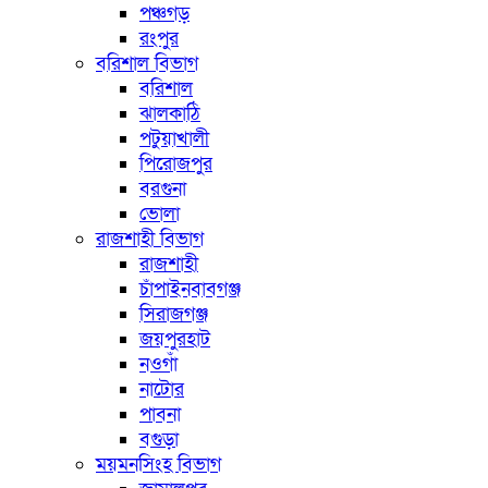
পঞ্চগড়
রংপুর
বরিশাল বিভাগ
বরিশাল
ঝালকাঠি
পটুয়াখালী
পিরোজপুর
বরগুনা
ভোলা
রাজশাহী বিভাগ
রাজশাহী
চাঁপাইনবাবগঞ্জ
সিরাজগঞ্জ
জয়পুরহাট
নওগাঁ
নাটোর
পাবনা
বগুড়া
ময়মনসিংহ বিভাগ