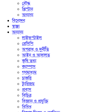
বৌদ্ধ
খ্রিস্টান
অন্যান্য
বিনোদন
স্বাস্থ্য
অন্যান্য
লাইফস্টাইল
রেসিপি
অপরাধ ও দুর্নীতি
আইন ও আদালত
কৃষি তথ্য
ক্যাম্পাস
গণমাধ্যম
চাকরি
ট্যুরিজম
প্রবাস
বিচিত্র
বিজ্ঞান ও প্রযুক্তি
বিবিধ