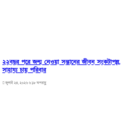
২২বছর পরে জন্ম নেওয়া সন্তানের জীবন সংকটাপন্ন,
সাহায্য চায় পরিবার
জুলাই ২৪, ২০২৬ ৬:১৮ অপরাহ্ণ