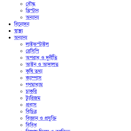
বৌদ্ধ
খ্রিস্টান
অন্যান্য
বিনোদন
স্বাস্থ্য
অন্যান্য
লাইফস্টাইল
রেসিপি
অপরাধ ও দুর্নীতি
আইন ও আদালত
কৃষি তথ্য
ক্যাম্পাস
গণমাধ্যম
চাকরি
ট্যুরিজম
প্রবাস
বিচিত্র
বিজ্ঞান ও প্রযুক্তি
বিবিধ