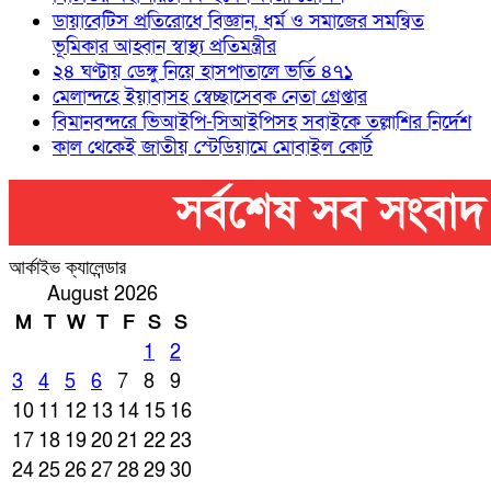
ডায়াবেটিস প্রতিরোধে বিজ্ঞান, ধর্ম ও সমাজের সমন্বিত
ভূমিকার আহ্বান স্বাস্থ্য প্রতিমন্ত্রীর
২৪ ঘণ্টায় ডেঙ্গু নিয়ে হাসপাতালে ভর্তি ৪৭১
মেলান্দহে ইয়াবাসহ স্বেচ্ছাসেবক নেতা গ্রেপ্তার
বিমানবন্দরে ভিআইপি-সিআইপিসহ সবাইকে তল্লাশির নির্দেশ
কাল থেকেই জাতীয় স্টেডিয়ামে মোবাইল কোর্ট
আর্কাইভ ক্যালেন্ডার
August 2026
M
T
W
T
F
S
S
1
2
3
4
5
6
7
8
9
10
11
12
13
14
15
16
17
18
19
20
21
22
23
24
25
26
27
28
29
30