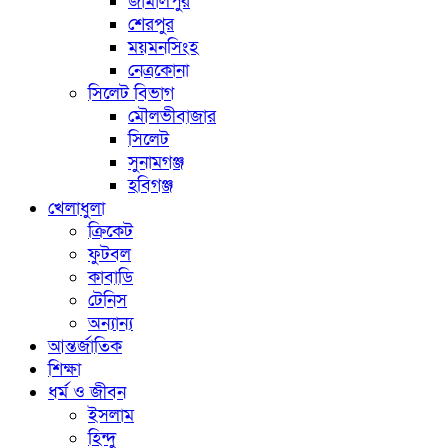
জামালপুর
শেরপুর
ময়মনসিংহ
নেত্রকোনা
সিলেট বিভাগ
মৌলভীবাজার
সিলেট
সুনামগঞ্জ
হবিগঞ্জ
খেলাধুলা
ক্রিকেট
ফুটবল
কাবাডি
টেনিস
অন্যান্য
আন্তর্জাতিক
শিক্ষা
ধর্ম ও জীবন
ইসলাম
হিন্দু