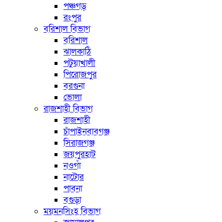
পঞ্চগড়
রংপুর
বরিশাল বিভাগ
বরিশাল
ঝালকাঠি
পটুয়াখালী
পিরোজপুর
বরগুনা
ভোলা
রাজশাহী বিভাগ
রাজশাহী
চাঁপাইনবাবগঞ্জ
সিরাজগঞ্জ
জয়পুরহাট
নওগাঁ
নাটোর
পাবনা
বগুড়া
ময়মনসিংহ বিভাগ