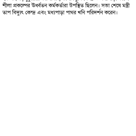
শীলা প্রকল্পের ঊর্ধ্বতন কর্মকর্তারা উপস্থিত ছিলেন। সভা শেষে মন্ত্রী
তাপ বিদ্যুৎ কেন্দ্র এবং মধ্যপাড়া পাথর খনি পরিদর্শন করেন।