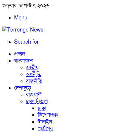
শুক্রবার, আগস্ট ৭ ২০২৬
Menu
Search for
প্রচ্ছদ
বাংলাদেশ
জাতীয়
অর্থনীতি
রাজনীতি
দেশজুড়ে
রাজধানী
ঢাকা বিভাগ
ঢাকা
কিশোরগঞ্জ
টাঙ্গাইল
গাজীপুর