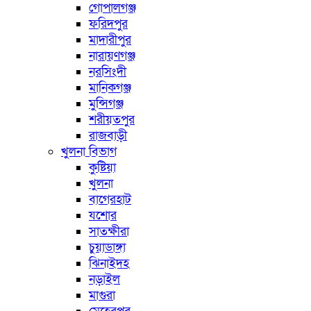
গোপালগঞ্জ
ফরিদপুর
মাদারীপুর
নারায়ণগঞ্জ
নরসিংদী
মানিকগঞ্জ
মুন্সিগঞ্জ
শরীয়তপুর
রাজবাড়ী
খুলনা বিভাগ
কুষ্টিয়া
খুলনা
বাগেরহাট
যশোর
সাতক্ষীরা
চুয়াডাঙ্গা
ঝিনাইদহ
নড়াইল
মাগুরা