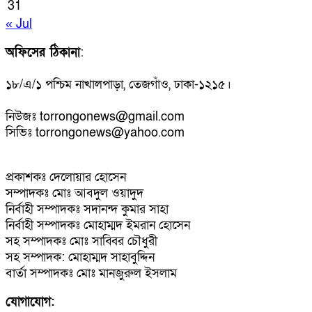
31
« Jul
অফিসের ঠিকানা
:
১৮/এ/১ পশ্চিম নাখালপাড়া, তেজগাঁও, ঢাকা-১২১৫।
নিউজঃ torrongonews@gmail.com
সিভিঃ torrongonews@yahoo.com
প্রকাশকঃ দেলোয়ার হোসেন
সম্পাদকঃ মোঃ আবদুল ওয়াদুদ
নির্বাহী সম্পাদকঃ সদানন্দ কুমার সাহা
নির্বাহী সম্পাদকঃ মোহাম্মদ ইমরান হোসেন
সহ সম্পাদকঃ মোঃ সাব্বির চৌধুরী
সহ সম্পাদক: মোহাম্মদ সাহাবুদ্দিন
বার্তা সম্পাদকঃ মোঃ মানজুরুল ইসলাম
যোগাযোগ: