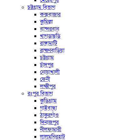
মেহেরপুর
চট্টগ্রাম বিভাগ
কক্সবাজার
কুমিল্লা
বান্দরবান
খাগড়াছড়ি
রাঙ্গামাটি
ব্রাহ্মণবাড়িয়া
চট্টগ্রাম
চাঁদপুর
নোয়াখালী
ফেনী
লক্ষ্মীপুর
রংপুর বিভাগ
কুড়িগ্রাম
গাইবান্ধা
ঠাকুরগাঁও
দিনাজপুর
নীলফামারী
লালমনিরহাট