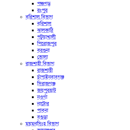
পঞ্চগড়
রংপুর
বরিশাল বিভাগ
বরিশাল
ঝালকাঠি
পটুয়াখালী
পিরোজপুর
বরগুনা
ভোলা
রাজশাহী বিভাগ
রাজশাহী
চাঁপাইনবাবগঞ্জ
সিরাজগঞ্জ
জয়পুরহাট
নওগাঁ
নাটোর
পাবনা
বগুড়া
ময়মনসিংহ বিভাগ