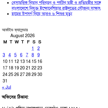
বেসামরিক বিমান পরিবহন ও পর্যটন মন্ত্রী ও প্রতিমন্ত্রীর সঙ্গে
বাংলাদেশে নিযুক্ত ইন্দোনেশিয়ার রাষ্ট্রদূতের সৌজন্য সাক্ষাৎ
হামের উপসর্গ নিয়ে আরও ৬ শিশুর মৃত্যু
আর্কাইভ ক্যালেন্ডার
August 2026
M
T
W
T
F
S
S
1
2
3
4
5
6
7
8
9
10
11
12
13
14
15
16
17
18
19
20
21
22
23
24
25
26
27
28
29
30
31
« Jul
অফিসের ঠিকানা
: