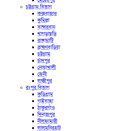
মেহেরপুর
চট্টগ্রাম বিভাগ
কক্সবাজার
কুমিল্লা
বান্দরবান
খাগড়াছড়ি
রাঙ্গামাটি
ব্রাহ্মণবাড়িয়া
চট্টগ্রাম
চাঁদপুর
নোয়াখালী
ফেনী
লক্ষ্মীপুর
রংপুর বিভাগ
কুড়িগ্রাম
গাইবান্ধা
ঠাকুরগাঁও
দিনাজপুর
নীলফামারী
লালমনিরহাট