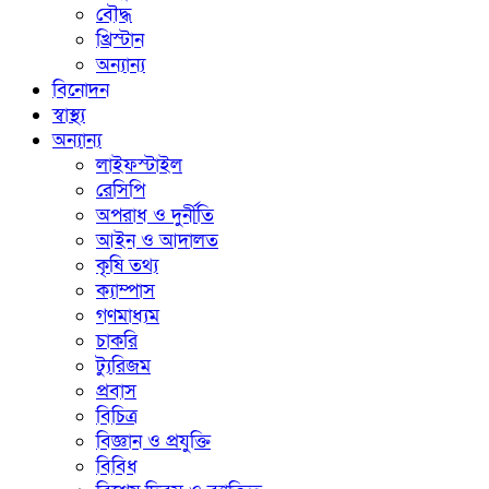
বৌদ্ধ
খ্রিস্টান
অন্যান্য
বিনোদন
স্বাস্থ্য
অন্যান্য
লাইফস্টাইল
রেসিপি
অপরাধ ও দুর্নীতি
আইন ও আদালত
কৃষি তথ্য
ক্যাম্পাস
গণমাধ্যম
চাকরি
ট্যুরিজম
প্রবাস
বিচিত্র
বিজ্ঞান ও প্রযুক্তি
বিবিধ