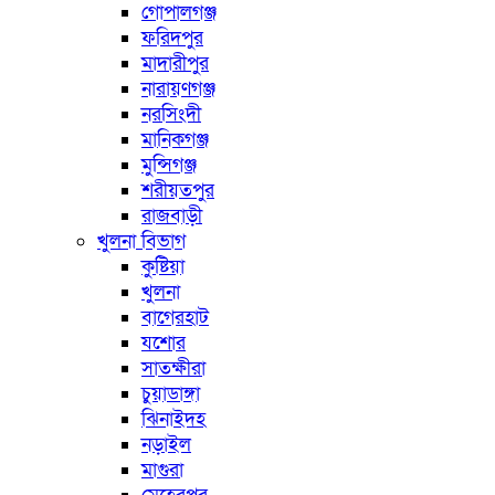
গোপালগঞ্জ
ফরিদপুর
মাদারীপুর
নারায়ণগঞ্জ
নরসিংদী
মানিকগঞ্জ
মুন্সিগঞ্জ
শরীয়তপুর
রাজবাড়ী
খুলনা বিভাগ
কুষ্টিয়া
খুলনা
বাগেরহাট
যশোর
সাতক্ষীরা
চুয়াডাঙ্গা
ঝিনাইদহ
নড়াইল
মাগুরা