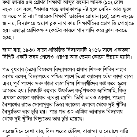
কথা জানায় ৫ম শ্রেণির শিক্ষার্থী আব্দুর রহমান অনিক (১০), রোল
নং-৫। সে বলে, “কাদায় পড়ে জামাকাপড় নষ্ট হলে সেদিন আর স্কুলে
আসতে পারি না।” আরেক শিক্ষার্থী তাহসিন রোমান (১০), রোল নং-১৮
জানায়, বিদ্যালয়ে ওয়াশ ব্লক না থাকায় শিক্ষার্থীদের ভোগান্তি পোহাতে
হয়। এছাড়া শ্রেণিকক্ষ সংকটের কারণে গাদাগাদি করে ক্লাস করতে
হচ্ছে।
জানা যায়, ১৯৩০ সালে প্রতিষ্ঠিত বিদ্যালয়টি ২০১৬ সালে একতলা
বিশিষ্ট একটি ভবন পেলেও এরপর আর তেমন কোনো উন্নয়ন হয়নি।
গত বুধবার (৬মে) বিকেলে বিদ্যালয়ের প্রধান শিক্ষক শিরিন নাহার
বেগম বলেন, বিদ্যালয়ের পশ্চিম পাশে তিস্তা ক্যানেল ঘেঁষা কাদা রাস্তা
এবং পূর্ব পাশের সরু কাঁচা রাস্তা দিয়ে শিক্ষার্থীদের কষ্ট করে স্কুলে
আসতে হয়। বিষয়টি বহুবার ঊর্ধ্বতন কর্তৃপক্ষকে জানিয়েছি, কিন্তু
এখনো কোনো কার্যকর ব্যবস্থা হয়নি। তিনি আরও জানান, পহেলা
বৈশাখের রাতে সোনাপুকুর তিস্তা ক্যানেল এলাকা থেকে দুই খুঁটির
বৈদ্যুতিক তার চুরি হয়। পরে গত ৩০ এপ্রিল আবারও বিদ্যালয়
থেকে দুই খুঁটির বিদ্যুতের তার চুরি হয়েছে।
সরেজমিনে দেখা যায়, বিদ্যালয়ের টেবিল, বারান্দা ও দেয়ালে সারি