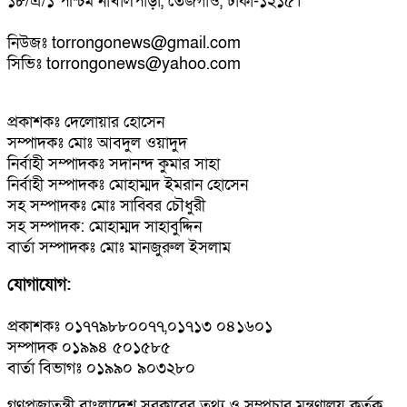
১৮/এ/১ পশ্চিম নাখালপাড়া, তেজগাঁও, ঢাকা-১২১৫।
নিউজঃ torrongonews@gmail.com
সিভিঃ torrongonews@yahoo.com
প্রকাশকঃ দেলোয়ার হোসেন
সম্পাদকঃ মোঃ আবদুল ওয়াদুদ
নির্বাহী সম্পাদকঃ সদানন্দ কুমার সাহা
নির্বাহী সম্পাদকঃ মোহাম্মদ ইমরান হোসেন
সহ সম্পাদকঃ মোঃ সাব্বির চৌধুরী
সহ সম্পাদক: মোহাম্মদ সাহাবুদ্দিন
বার্তা সম্পাদকঃ মোঃ মানজুরুল ইসলাম
যোগাযোগ:
প্রকাশকঃ ০১৭৭৯৮৮০০৭৭,০১৭১৩ ০৪১৬০১
সম্পাদক ০১৯৯৪ ৫০১৫৮৫
বার্তা বিভাগঃ ০১৯৯০ ৯০৩২৮০
গণপ্রজাতন্ত্রী বাংলাদেশ সরকারের তথ্য ও সম্প্রচার মন্ত্রণালয় কর্তৃক