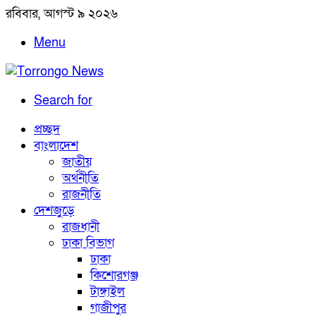
রবিবার, আগস্ট ৯ ২০২৬
Menu
Search for
প্রচ্ছদ
বাংলাদেশ
জাতীয়
অর্থনীতি
রাজনীতি
দেশজুড়ে
রাজধানী
ঢাকা বিভাগ
ঢাকা
কিশোরগঞ্জ
টাঙ্গাইল
গাজীপুর