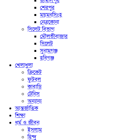
জামালপুর
শেরপুর
ময়মনসিংহ
নেত্রকোনা
সিলেট বিভাগ
মৌলভীবাজার
সিলেট
সুনামগঞ্জ
হবিগঞ্জ
খেলাধুলা
ক্রিকেট
ফুটবল
কাবাডি
টেনিস
অন্যান্য
আন্তর্জাতিক
শিক্ষা
ধর্ম ও জীবন
ইসলাম
হিন্দু