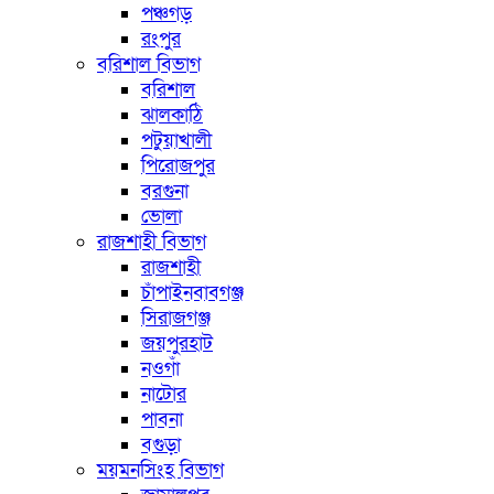
পঞ্চগড়
রংপুর
বরিশাল বিভাগ
বরিশাল
ঝালকাঠি
পটুয়াখালী
পিরোজপুর
বরগুনা
ভোলা
রাজশাহী বিভাগ
রাজশাহী
চাঁপাইনবাবগঞ্জ
সিরাজগঞ্জ
জয়পুরহাট
নওগাঁ
নাটোর
পাবনা
বগুড়া
ময়মনসিংহ বিভাগ