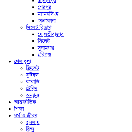
জামালপুর
শেরপুর
ময়মনসিংহ
নেত্রকোনা
সিলেট বিভাগ
মৌলভীবাজার
সিলেট
সুনামগঞ্জ
হবিগঞ্জ
খেলাধুলা
ক্রিকেট
ফুটবল
কাবাডি
টেনিস
অন্যান্য
আন্তর্জাতিক
শিক্ষা
ধর্ম ও জীবন
ইসলাম
হিন্দু