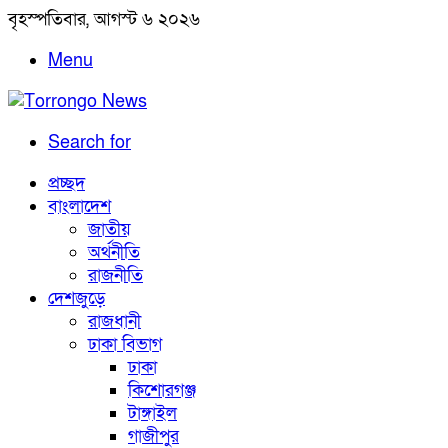
বৃহস্পতিবার, আগস্ট ৬ ২০২৬
Menu
Search for
প্রচ্ছদ
বাংলাদেশ
জাতীয়
অর্থনীতি
রাজনীতি
দেশজুড়ে
রাজধানী
ঢাকা বিভাগ
ঢাকা
কিশোরগঞ্জ
টাঙ্গাইল
গাজীপুর