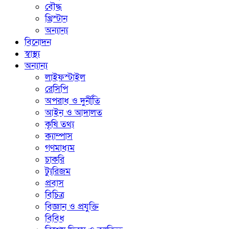
বৌদ্ধ
খ্রিস্টান
অন্যান্য
বিনোদন
স্বাস্থ্য
অন্যান্য
লাইফস্টাইল
রেসিপি
অপরাধ ও দুর্নীতি
আইন ও আদালত
কৃষি তথ্য
ক্যাম্পাস
গণমাধ্যম
চাকরি
ট্যুরিজম
প্রবাস
বিচিত্র
বিজ্ঞান ও প্রযুক্তি
বিবিধ