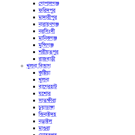
গোপালগঞ্জ
ফরিদপুর
মাদারীপুর
নারায়ণগঞ্জ
নরসিংদী
মানিকগঞ্জ
মুন্সিগঞ্জ
শরীয়তপুর
রাজবাড়ী
খুলনা বিভাগ
কুষ্টিয়া
খুলনা
বাগেরহাট
যশোর
সাতক্ষীরা
চুয়াডাঙ্গা
ঝিনাইদহ
নড়াইল
মাগুরা