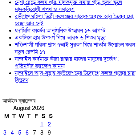
নেশা ছেড়ে কলম ধরি, মাদকমুক্ত সমাজ গড়ি, ভূষণ স্কুলে
মাদকবিরোধী শপথ ও সমাবেশ
রানীগঞ্জ মহিলা ডিগ্রী কলেজের সাবেক অধ্যক্ষ আবু তৈয়ব মো.
রেজা আর নেই
ফ্যামিলি কার্ডের আনুষ্ঠানিক উদ্বোধন ১৬ আগস্ট
একদিনে হাম উপসর্গ নিয়ে আরও ৬ শিশুর মৃত্যু
শক্তিশালী গরিলা গ্লাস ৭আই সুরক্ষা নিয়ে শাওমি উন্মোচন করল
নতুন রেডমি ১৭
নান্দাইল কর্দমাক্ত কাঁচা রাস্তায় হাজার মানুষের দুর্ভোগ :
প্রতিমন্ত্রীর হস্তক্ষেপ কামনা
নান্দাইলে আস্-সুন্নাহ ফাউন্ডেশনের উদ্যোগে ফলজ গাছের চারা
বিতরণ
আর্কাইভ ক্যালেন্ডার
August 2026
M
T
W
T
F
S
S
1
2
3
4
5
6
7
8
9