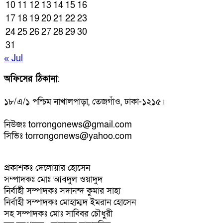
10
11
12
13
14
15
16
17
18
19
20
21
22
23
24
25
26
27
28
29
30
31
« Jul
অফিসের ঠিকানা
:
১৮/এ/১ পশ্চিম নাখালপাড়া, তেজগাঁও, ঢাকা-১২১৫।
নিউজঃ torrongonews@gmail.com
সিভিঃ torrongonews@yahoo.com
প্রকাশকঃ দেলোয়ার হোসেন
সম্পাদকঃ মোঃ আবদুল ওয়াদুদ
নির্বাহী সম্পাদকঃ সদানন্দ কুমার সাহা
নির্বাহী সম্পাদকঃ মোহাম্মদ ইমরান হোসেন
সহ সম্পাদকঃ মোঃ সাব্বির চৌধুরী