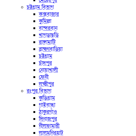
মেহেরপুর
চট্টগ্রাম বিভাগ
কক্সবাজার
কুমিল্লা
বান্দরবান
খাগড়াছড়ি
রাঙ্গামাটি
ব্রাহ্মণবাড়িয়া
চট্টগ্রাম
চাঁদপুর
নোয়াখালী
ফেনী
লক্ষ্মীপুর
রংপুর বিভাগ
কুড়িগ্রাম
গাইবান্ধা
ঠাকুরগাঁও
দিনাজপুর
নীলফামারী
লালমনিরহাট