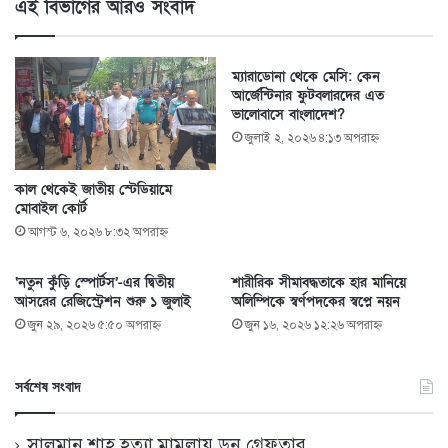
এই বিভাগের আরও সংবাদ
ম্যারাডোনা থেকে মেসি: কেন
আর্জেন্টিনার ফুটবলারদের এত
ভালোবাসে বাংলাদেশ?
জুলাই ২, ২০২৬ ৪:১৩ অপরাহ্ণ
কাল থেকেই জাতীয় স্টেডিয়ামে
মোবাইল কোর্ট
আগস্ট ৬, ২০২৬ ৮:৩২ অপরাহ্ণ
‘নতুন কুঁড়ি স্পোর্টস’-এর দ্বিতীয়
শারীরিক সীমাবদ্ধতাকে হার মানিয়ে
আসরের রেজিস্ট্রেশন শুরু ১ জুলাই
অলিম্পিকে স্বর্ণপদকের স্বপ্নে নয়ন
জুন ২৯, ২০২৬ ৫:৫০ অপরাহ্ণ
জুন ১৬, ২০২৬ ১২:২৬ অপরাহ্ণ
সর্বশেষ সংবাদ
সালমান শাহ হত্যা মামলায় ডন গ্রেফতার