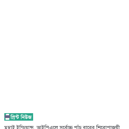
মুম্বাই ইন্ডিয়ান্স, আইপিএলে সর্বোচ্চ পাঁচ বারের শিরোপাজয়ী