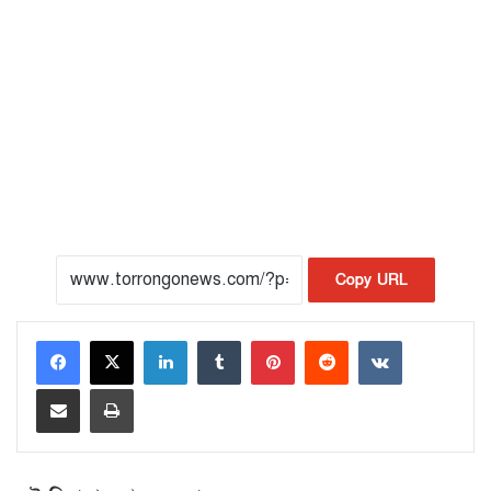
Copy URL
LinkedIn
Tumblr
Pinterest
Reddit
VKontakte
Share via Email
Print