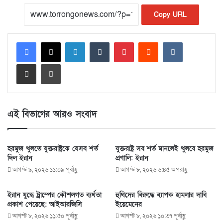
Copy URL
LinkedIn
Tumblr
Pinterest
Reddit
VKontakte
Share via Email
Print
এই বিভাগের আরও সংবাদ
হরমুজ খুলতে যুক্তরাষ্ট্রকে যেসব শর্ত
যুক্তরাষ্ট্র সব শর্ত মানলেই খুলবে হরমুজ
দিল ইরান
প্রণালি: ইরান
আগস্ট ৯, ২০২৬ ১১:০৯ পূর্বাহ্ণ
আগস্ট ৮, ২০২৬ ৬:৪৫ অপরাহ্ণ
ইরান যুদ্ধে ট্রাম্পের কৌশলগত ব্যর্থতা
হুথিদের বিরুদ্ধে ব্যাপক হামলার দাবি
প্রকাশ পেয়েছে: আইআরজিসি
ইয়েমেনের
আগস্ট ৮, ২০২৬ ১১:৫০ পূর্বাহ্ণ
আগস্ট ৮, ২০২৬ ১০:৩৭ পূর্বাহ্ণ