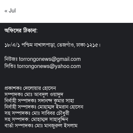
« Jul
অফিসের ঠিকানা
:
১৮/এ/১ পশ্চিম নাখালপাড়া, তেজগাঁও, ঢাকা-১২১৫।
নিউজঃ torrongonews@gmail.com
সিভিঃ torrongonews@yahoo.com
প্রকাশকঃ দেলোয়ার হোসেন
সম্পাদকঃ মোঃ আবদুল ওয়াদুদ
নির্বাহী সম্পাদকঃ সদানন্দ কুমার সাহা
নির্বাহী সম্পাদকঃ মোহাম্মদ ইমরান হোসেন
সহ সম্পাদকঃ মোঃ সাব্বির চৌধুরী
সহ সম্পাদক: মোহাম্মদ সাহাবুদ্দিন
বার্তা সম্পাদকঃ মোঃ মানজুরুল ইসলাম