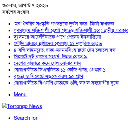
শুক্রবার, আগস্ট ৭ ২০২৬
সর্বশেষ সংবাদ
‘মব’ তৈরির সংস্কৃতি গণতন্ত্রকে দুর্বল করে: মির্জা ফখরুল
গণমাধ্যম শক্তিশালী হলেই গণতন্ত্র শক্তিশালী হবে: স্থানীয় সরকার মন
দুঃসময়ে আর্জেন্টিনাকে পাশে পেলেন ইনফান্তিনো
সৌদি আরবে হুথিদের হামলায় ১১ নাগরিক আহত
৪ বগি লাইনচ্যুত, ঢাকা-ময়মনসিংহ রুটে ট্রেন চলাচল বন্ধ
সিলেটে দুই বাসের সংঘর্ষ: নিহত বেড়ে ৯
দেশের বাজারে কমে গেল সোনার দাম
নোয়াখালীতে সিএনজিতে ১১ কেজি গাঁজা, গ্রেপ্তার ১
বগুড়া ও সিলেটে সড়কে ঝরল ১৫ প্রাণ
নোয়াখালীতে বিএনপি নেতাকে গুলি, লাগল সহযোগীর বুকে
Menu
Search for