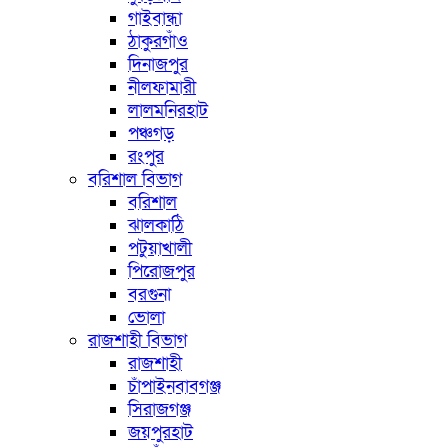
গাইবান্ধা
ঠাকুরগাঁও
দিনাজপুর
নীলফামারী
লালমনিরহাট
পঞ্চগড়
রংপুর
বরিশাল বিভাগ
বরিশাল
ঝালকাঠি
পটুয়াখালী
পিরোজপুর
বরগুনা
ভোলা
রাজশাহী বিভাগ
রাজশাহী
চাঁপাইনবাবগঞ্জ
সিরাজগঞ্জ
জয়পুরহাট