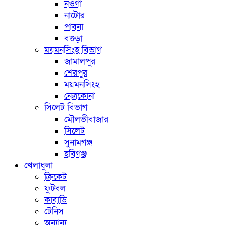
নওগাঁ
নাটোর
পাবনা
বগুড়া
ময়মনসিংহ বিভাগ
জামালপুর
শেরপুর
ময়মনসিংহ
নেত্রকোনা
সিলেট বিভাগ
মৌলভীবাজার
সিলেট
সুনামগঞ্জ
হবিগঞ্জ
খেলাধুলা
ক্রিকেট
ফুটবল
কাবাডি
টেনিস
অন্যান্য