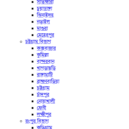
সাতক্ষীরা
চুয়াডাঙ্গা
ঝিনাইদহ
নড়াইল
মাগুরা
মেহেরপুর
চট্টগ্রাম বিভাগ
কক্সবাজার
কুমিল্লা
বান্দরবান
খাগড়াছড়ি
রাঙ্গামাটি
ব্রাহ্মণবাড়িয়া
চট্টগ্রাম
চাঁদপুর
নোয়াখালী
ফেনী
লক্ষ্মীপুর
রংপুর বিভাগ
কুড়িগ্রাম