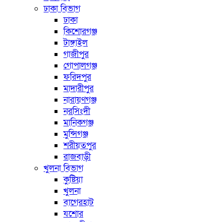
ঢাকা বিভাগ
ঢাকা
কিশোরগঞ্জ
টাঙ্গাইল
গাজীপুর
গোপালগঞ্জ
ফরিদপুর
মাদারীপুর
নারায়ণগঞ্জ
নরসিংদী
মানিকগঞ্জ
মুন্সিগঞ্জ
শরীয়তপুর
রাজবাড়ী
খুলনা বিভাগ
কুষ্টিয়া
খুলনা
বাগেরহাট
যশোর