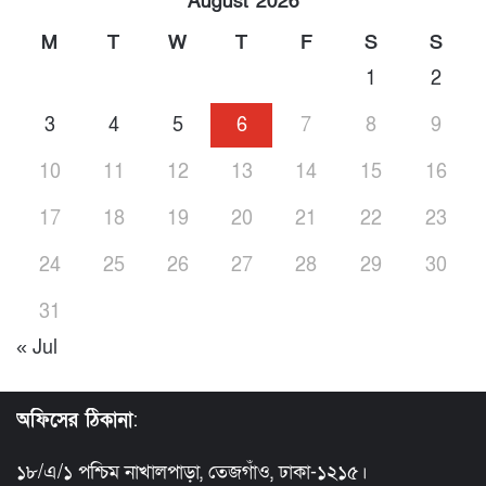
August 2026
M
T
W
T
F
S
S
1
2
3
4
5
6
7
8
9
10
11
12
13
14
15
16
17
18
19
20
21
22
23
24
25
26
27
28
29
30
31
« Jul
অফিসের ঠিকানা
:
১৮/এ/১ পশ্চিম নাখালপাড়া, তেজগাঁও, ঢাকা-১২১৫।