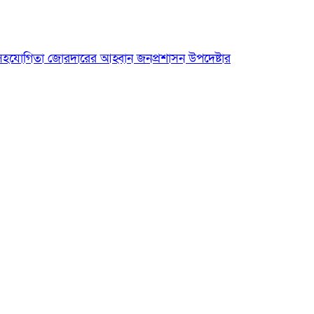
 চীনের সহযোগিতা জোরদারের আহ্বান জনপ্রশাসন উপদেষ্টার