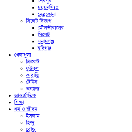
শেরপুর
ময়মনসিংহ
নেত্রকোনা
সিলেট বিভাগ
মৌলভীবাজার
সিলেট
সুনামগঞ্জ
হবিগঞ্জ
খেলাধুলা
ক্রিকেট
ফুটবল
কাবাডি
টেনিস
অন্যান্য
আন্তর্জাতিক
শিক্ষা
ধর্ম ও জীবন
ইসলাম
হিন্দু
বৌদ্ধ