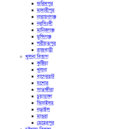
ফরিদপুর
মাদারীপুর
নারায়ণগঞ্জ
নরসিংদী
মানিকগঞ্জ
মুন্সিগঞ্জ
শরীয়তপুর
রাজবাড়ী
খুলনা বিভাগ
কুষ্টিয়া
খুলনা
বাগেরহাট
যশোর
সাতক্ষীরা
চুয়াডাঙ্গা
ঝিনাইদহ
নড়াইল
মাগুরা
মেহেরপুর