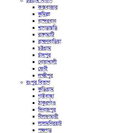
চট্টগ্রাম বিভাগ
কক্সবাজার
কুমিল্লা
বান্দরবান
খাগড়াছড়ি
রাঙ্গামাটি
ব্রাহ্মণবাড়িয়া
চট্টগ্রাম
চাঁদপুর
নোয়াখালী
ফেনী
লক্ষ্মীপুর
রংপুর বিভাগ
কুড়িগ্রাম
গাইবান্ধা
ঠাকুরগাঁও
দিনাজপুর
নীলফামারী
লালমনিরহাট
পঞ্চগড়