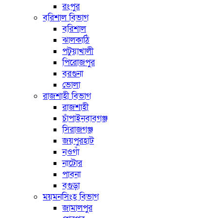
রংপুর
বরিশাল বিভাগ
বরিশাল
ঝালকাঠি
পটুয়াখালী
পিরোজপুর
বরগুনা
ভোলা
রাজশাহী বিভাগ
রাজশাহী
চাঁপাইনবাবগঞ্জ
সিরাজগঞ্জ
জয়পুরহাট
নওগাঁ
নাটোর
পাবনা
বগুড়া
ময়মনসিংহ বিভাগ
জামালপুর