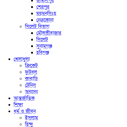
জামালপুর
শেরপুর
ময়মনসিংহ
নেত্রকোনা
সিলেট বিভাগ
মৌলভীবাজার
সিলেট
সুনামগঞ্জ
হবিগঞ্জ
খেলাধুলা
ক্রিকেট
ফুটবল
কাবাডি
টেনিস
অন্যান্য
আন্তর্জাতিক
শিক্ষা
ধর্ম ও জীবন
ইসলাম
হিন্দু