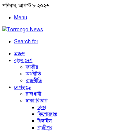
শনিবার, আগস্ট ৮ ২০২৬
Menu
Search for
প্রচ্ছদ
বাংলাদেশ
জাতীয়
অর্থনীতি
রাজনীতি
দেশজুড়ে
রাজধানী
ঢাকা বিভাগ
ঢাকা
কিশোরগঞ্জ
টাঙ্গাইল
গাজীপুর