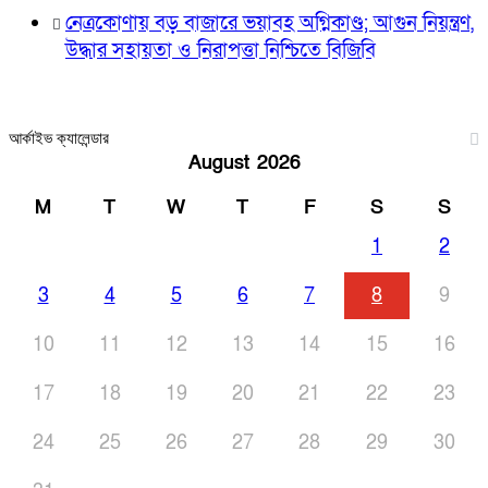
নেত্রকোণায় বড় বাজারে ভয়াবহ অগ্নিকাণ্ড; আগুন নিয়ন্ত্রণ,
উদ্ধার সহায়তা ও নিরাপত্তা নিশ্চিতে বিজিবি
আর্কাইভ ক্যালেন্ডার
August 2026
M
T
W
T
F
S
S
1
2
3
4
5
6
7
8
9
10
11
12
13
14
15
16
17
18
19
20
21
22
23
24
25
26
27
28
29
30