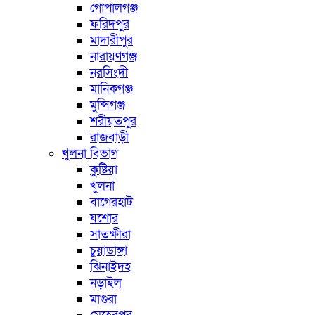
গোপালগঞ্জ
ফরিদপুর
মাদারীপুর
নারায়ণগঞ্জ
নরসিংদী
মানিকগঞ্জ
মুন্সিগঞ্জ
শরীয়তপুর
রাজবাড়ী
খুলনা বিভাগ
কুষ্টিয়া
খুলনা
বাগেরহাট
যশোর
সাতক্ষীরা
চুয়াডাঙ্গা
ঝিনাইদহ
নড়াইল
মাগুরা