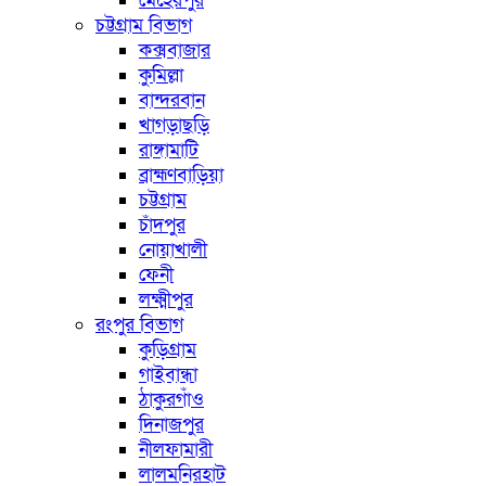
মেহেরপুর
চট্টগ্রাম বিভাগ
কক্সবাজার
কুমিল্লা
বান্দরবান
খাগড়াছড়ি
রাঙ্গামাটি
ব্রাহ্মণবাড়িয়া
চট্টগ্রাম
চাঁদপুর
নোয়াখালী
ফেনী
লক্ষ্মীপুর
রংপুর বিভাগ
কুড়িগ্রাম
গাইবান্ধা
ঠাকুরগাঁও
দিনাজপুর
নীলফামারী
লালমনিরহাট