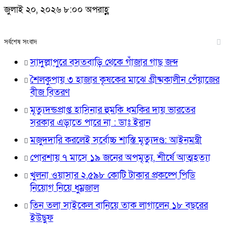
জুলাই ২০, ২০২৬ ৮:০০ অপরাহ্ণ
সর্বশেষ সংবাদ
সাদুল্লাপুরে বসতবাড়ি থেকে গাঁজার গাছ জব্দ
শৈলকুপায় ৩ হাজার কৃষকের মাঝে গ্রীষ্মকালীন পেঁয়াজের
বীজ বিতরণ
মৃত্যুদন্ডপ্রাপ্ত হাসিনার হুমকি ধমকির দায় ভারতের
সরকার এড়াতে পারে না : ডাঃ ইরান
মজুদদারি করলেই সর্বোচ্চ শাস্তি মৃত্যুদণ্ড: আইনমন্ত্রী
পোরশায় ৭ মাসে ১৯ জনের অপমৃত্যু, শীর্ষে আত্মহত্যা
খুলনা ওয়াসার ২,৫৯৮ কোটি টাকার প্রকল্পে পিডি
নিয়োগ নিয়ে ধুম্রজাল
তিন তলা সাইকেল বানিয়ে তাক লাগালেন ১৮ বছরের
ইউছুফ