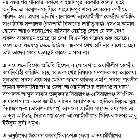
নয় বছর পর শনিবার সকালে শাহজাদপুর সরকারি কলেজ মাঠে
অনুষ্ঠিত এ সম্মেলনকে ঘিরে শাহজাদপুর শহর উৎসবের নগরীতে
পরিণত হয়। প্রধান অতিথি বাংলাদেশ আওয়ামীলীগ কেন্দ্রীয় কমিটির
সাংগঠনিক সম্পাদক (রাজশাহী বিভাগের দায়ীত্বপ্রাপ্ত) এসএম কামাল
হোসেন আরও বলেন,শেখ হাসিনার নেত্রীত্বে দেশে যে সব মেগা
প্রকল্প বাস্তবায়ন হয়েছে তা দেখা বিএনপির গাত্রদহ শুরু হয়েছে।
ফলে তারা ষড়যন্ত্রে মেতে উঠেছে। জনগণ শেখ হাসিনার সাথে আছে।
তাই তাদের কোন ষড়যন্ত্রই কাজে আসবে না।
এ সম্মেলনে বিশেষ অতিথি ছিলেন, বাংলাদেশ আওয়ামীলীগ কেন্দ্রীয়
কার্যনির্বাহী কমিটির স্বাস্থ্য ও জনসংখ্যা বিষয়ক সম্পাদক ডা: রোকেয়া
সুলতানা, সদস্য প্রফেসর মেরিনা জাহান কবিতা এমপি, সদস্য পারভীন
জামান কল্পনা,সিরাজগঞ্জ জেলা আওয়ামীলীগের ভারপ্রাপ্ত সাধারণ
সম্পাদক আব্দুস সামাদ তালুকদার,সিরাজগঞ্জ-২(সিরাজগঞ্জ আংশিক-
কামারখন্দ) আসনের জাতীয় সাংসদ অধ্যাপক ডা: হাবিবে মিল্লাত মুন্না,
সিরাজগঞ্জ-৩ (তাড়াশ-রায়গঞ্জ) আসনের জাতীয় সাংসদ অধ্যাপক ডা:
আব্দুল আজিজ, সিরাজগঞ্জ জেলা আওয়ামীলীগের সিনিয়র সদস্য আবু
ইউসুফ সুর্য্য প্রমুখ।
এ অনুষ্ঠানের উদ্বোধন করেন,সিরাজগঞ্জ জেলা আওয়ামীলীগের