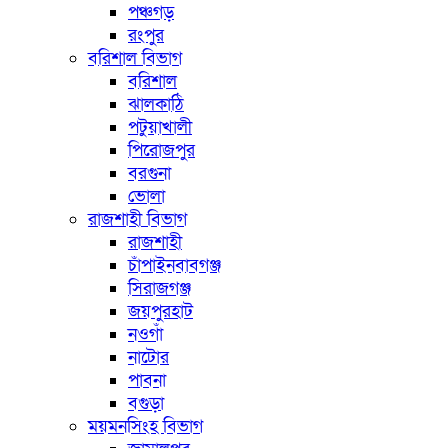
পঞ্চগড়
রংপুর
বরিশাল বিভাগ
বরিশাল
ঝালকাঠি
পটুয়াখালী
পিরোজপুর
বরগুনা
ভোলা
রাজশাহী বিভাগ
রাজশাহী
চাঁপাইনবাবগঞ্জ
সিরাজগঞ্জ
জয়পুরহাট
নওগাঁ
নাটোর
পাবনা
বগুড়া
ময়মনসিংহ বিভাগ