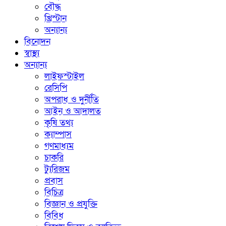
বৌদ্ধ
খ্রিস্টান
অন্যান্য
বিনোদন
স্বাস্থ্য
অন্যান্য
লাইফস্টাইল
রেসিপি
অপরাধ ও দুর্নীতি
আইন ও আদালত
কৃষি তথ্য
ক্যাম্পাস
গণমাধ্যম
চাকরি
ট্যুরিজম
প্রবাস
বিচিত্র
বিজ্ঞান ও প্রযুক্তি
বিবিধ