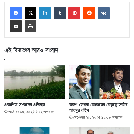
LinkedIn
Tumblr
Pinterest
Reddit
VKontakte
Share via Email
Print
এই বিভাগের আরও সংবাদ
প্রকাশিত সংবাদের প্রতিবাদ
তরুণ লেখক ফোরামের নেতৃত্বে সজীব-
আবদুর রহিম
অক্টোবর ১০, ২০২৫ ৫:১২ অপরাহ্ণ
সেপ্টেম্বর ২৫, ২০২৫ ১২:০৮ অপরাহ্ণ