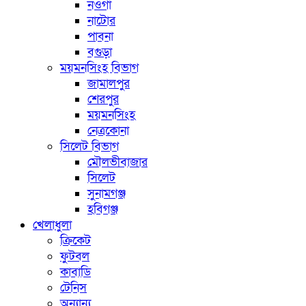
নওগাঁ
নাটোর
পাবনা
বগুড়া
ময়মনসিংহ বিভাগ
জামালপুর
শেরপুর
ময়মনসিংহ
নেত্রকোনা
সিলেট বিভাগ
মৌলভীবাজার
সিলেট
সুনামগঞ্জ
হবিগঞ্জ
খেলাধুলা
ক্রিকেট
ফুটবল
কাবাডি
টেনিস
অন্যান্য