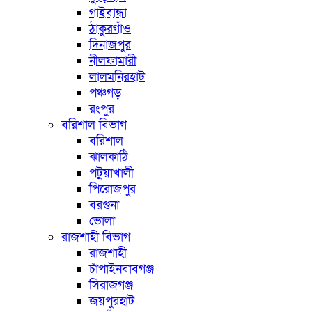
গাইবান্ধা
ঠাকুরগাঁও
দিনাজপুর
নীলফামারী
লালমনিরহাট
পঞ্চগড়
রংপুর
বরিশাল বিভাগ
বরিশাল
ঝালকাঠি
পটুয়াখালী
পিরোজপুর
বরগুনা
ভোলা
রাজশাহী বিভাগ
রাজশাহী
চাঁপাইনবাবগঞ্জ
সিরাজগঞ্জ
জয়পুরহাট