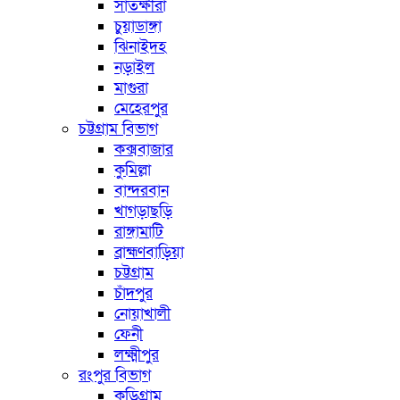
সাতক্ষীরা
চুয়াডাঙ্গা
ঝিনাইদহ
নড়াইল
মাগুরা
মেহেরপুর
চট্টগ্রাম বিভাগ
কক্সবাজার
কুমিল্লা
বান্দরবান
খাগড়াছড়ি
রাঙ্গামাটি
ব্রাহ্মণবাড়িয়া
চট্টগ্রাম
চাঁদপুর
নোয়াখালী
ফেনী
লক্ষ্মীপুর
রংপুর বিভাগ
কুড়িগ্রাম