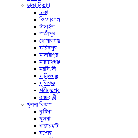
ঢাকা বিভাগ
ঢাকা
কিশোরগঞ্জ
টাঙ্গাইল
গাজীপুর
গোপালগঞ্জ
ফরিদপুর
মাদারীপুর
নারায়ণগঞ্জ
নরসিংদী
মানিকগঞ্জ
মুন্সিগঞ্জ
শরীয়তপুর
রাজবাড়ী
খুলনা বিভাগ
কুষ্টিয়া
খুলনা
বাগেরহাট
যশোর