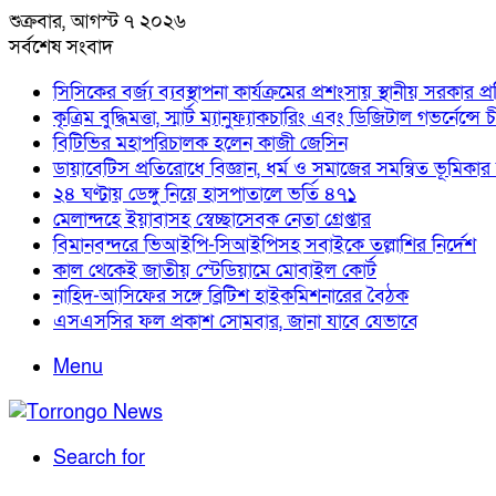
শুক্রবার, আগস্ট ৭ ২০২৬
সর্বশেষ সংবাদ
সিসিকের বর্জ্য ব্যবস্থাপনা কার্যক্রমের প্রশংসায় স্থানীয় সরকার প্রতি
কৃত্রিম বুদ্ধিমত্তা, স্মার্ট ম্যানুফ্যাকচারিং এবং ডিজিটাল গভর
বিটিভির মহাপরিচালক হলেন কাজী জেসিন
ডায়াবেটিস প্রতিরোধে বিজ্ঞান, ধর্ম ও সমাজের সমন্বিত ভূমিকার আহ্বা
২৪ ঘণ্টায় ডেঙ্গু নিয়ে হাসপাতালে ভর্তি ৪৭১
মেলান্দহে ইয়াবাসহ স্বেচ্ছাসেবক নেতা গ্রেপ্তার
বিমানবন্দরে ভিআইপি-সিআইপিসহ সবাইকে তল্লাশির নির্দেশ
কাল থেকেই জাতীয় স্টেডিয়ামে মোবাইল কোর্ট
নাহিদ-আসিফের সঙ্গে ব্রিটিশ হাইকমিশনারের বৈঠক
এসএসসির ফল প্রকাশ সোমবার, জানা যাবে যেভাবে
Menu
Search for