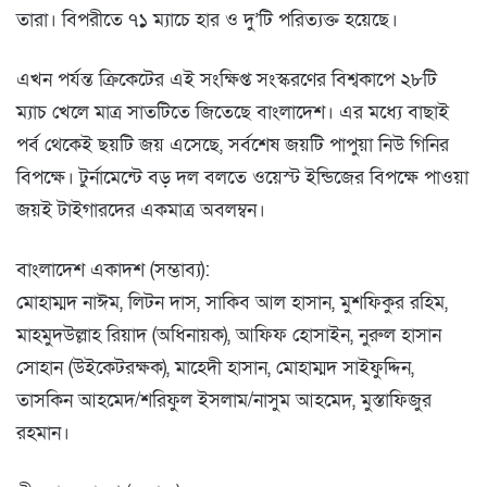
তারা। বিপরীতে ৭১ ম্যাচে হার ও দু’টি পরিত্যক্ত হয়েছে।
এখন পর্যন্ত ক্রিকেটের এই সংক্ষিপ্ত সংস্করণের বিশ্বকাপে ২৮টি
ম্যাচ খেলে মাত্র সাতটিতে জিতেছে বাংলাদেশ। এর মধ্যে বাছাই
পর্ব থেকেই ছয়টি জয় এসেছে, সর্বশেষ জয়টি পাপুয়া নিউ গিনির
বিপক্ষে। টুর্নামেন্টে বড় দল বলতে ওয়েস্ট ইন্ডিজের বিপক্ষে পাওয়া
জয়ই টাইগারদের একমাত্র অবলম্বন।
বাংলাদেশ একাদশ (সম্ভাব্য):
মোহাম্মদ নাঈম, লিটন দাস, সাকিব আল হাসান, মুশফিকুর রহিম,
মাহমুদউল্লাহ রিয়াদ (অধিনায়ক), আফিফ হোসাইন, নুরুল হাসান
সোহান (উইকেটরক্ষক), মাহেদী হাসান, মোহাম্মদ সাইফুদ্দিন,
তাসকিন আহমেদ/শরিফুল ইসলাম/নাসুম আহমেদ, মুস্তাফিজুর
রহমান।