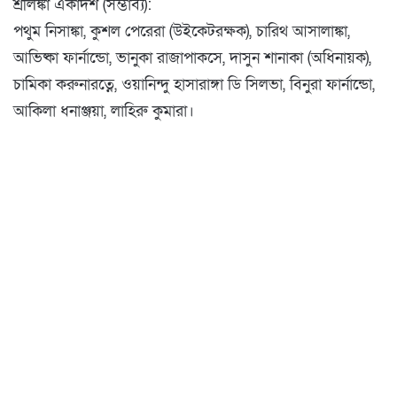
শ্রীলঙ্কা একাদশ (সম্ভাব্য):
পথুম নিসাঙ্কা, কুশল পেরেরা (উইকেটরক্ষক), চারিথ আসালাঙ্কা,
আভিষ্কা ফার্নান্ডো, ভানুকা রাজাপাকসে, দাসুন শানাকা (অধিনায়ক),
চামিকা করুনারত্নে, ওয়ানিন্দু হাসারাঙ্গা ডি সিলভা, বিনুরা ফার্নান্ডো,
আকিলা ধনাঞ্জয়া, লাহিরু কুমারা।