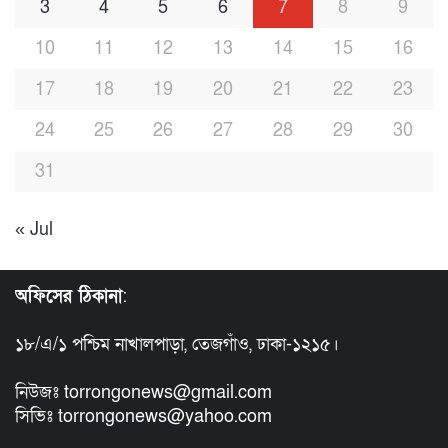
3
4
5
6
7
8
9
10
11
12
13
14
15
16
17
18
19
20
21
22
23
24
25
26
27
28
29
30
31
« Jul
অফিসের ঠিকানা
:
১৮/এ/১ পশ্চিম নাখালপাড়া, তেজগাঁও, ঢাকা-১২১৫।
নিউজঃ torrongonews@gmail.com
সিভিঃ torrongonews@yahoo.com