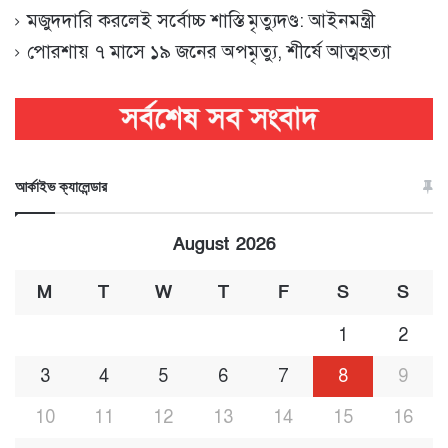
মজুদদারি করলেই সর্বোচ্চ শাস্তি মৃত্যুদণ্ড: আইনমন্ত্রী
পোরশায় ৭ মাসে ১৯ জনের অপমৃত্যু, শীর্ষে আত্মহত্যা
আর্কাইভ ক্যালেন্ডার
August 2026
M
T
W
T
F
S
S
1
2
3
4
5
6
7
8
9
10
11
12
13
14
15
16