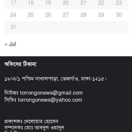
17
18
19
20
21
22
23
24
25
26
27
28
29
30
31
« Jul
অফিসের ঠিকানা
:
১৮/এ/১ পশ্চিম নাখালপাড়া, তেজগাঁও, ঢাকা-১২১৫।
নিউজঃ torrongonews@gmail.com
সিভিঃ torrongonews@yahoo.com
প্রকাশকঃ দেলোয়ার হোসেন
সম্পাদকঃ মোঃ আবদুল ওয়াদুদ