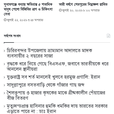
সুনামগঞ্জে বন্যায় ক্ষতিগ্রস্ত ৫ শতাধিক
ভারী বর্ষণে শেরপুরের নিম্নাঞ্চল প্লাবিত
মানুষ পেলো বিজিবির ত্রাণ ও চিকিৎসা
জুলাই ২০, ২০২৬ ৮:০০ অপরাহ্ণ
সেবা
জুলাই ২২, ২০২৬ ৩:২৪ অপরাহ্ণ
সর্বশেষ সংবাদ
চিরিরবন্দর উপজেলায় ভ্রাম্যমান আদালতে মাদক
ব্যবসায়ীর ২ বছরের সাজা
বৃদ্ধকে ধরে নিয়ে গেছে বিএসএফ, জবাবে ভারতীয়কে ধরে
আনলেন স্থানীয়রা
যুক্তরাষ্ট্র সব শর্ত মানলেই খুলবে হরমুজ প্রণালি: ইরান
সাদুল্লাপুরে বসতবাড়ি থেকে গাঁজার গাছ জব্দ
শৈলকুপায় ৩ হাজার কৃষকের মাঝে গ্রীষ্মকালীন পেঁয়াজের
বীজ বিতরণ
মৃত্যুদন্ডপ্রাপ্ত হাসিনার হুমকি ধমকির দায় ভারতের সরকার
এড়াতে পারে না : ডাঃ ইরান