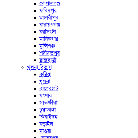
গোপালগঞ্জ
ফরিদপুর
মাদারীপুর
নারায়ণগঞ্জ
নরসিংদী
মানিকগঞ্জ
মুন্সিগঞ্জ
শরীয়তপুর
রাজবাড়ী
খুলনা বিভাগ
কুষ্টিয়া
খুলনা
বাগেরহাট
যশোর
সাতক্ষীরা
চুয়াডাঙ্গা
ঝিনাইদহ
নড়াইল
মাগুরা