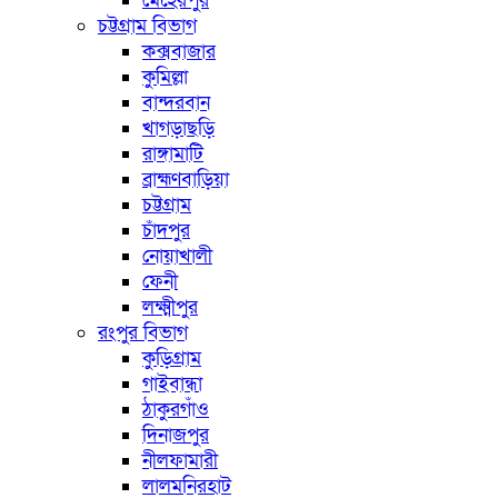
মেহেরপুর
চট্টগ্রাম বিভাগ
কক্সবাজার
কুমিল্লা
বান্দরবান
খাগড়াছড়ি
রাঙ্গামাটি
ব্রাহ্মণবাড়িয়া
চট্টগ্রাম
চাঁদপুর
নোয়াখালী
ফেনী
লক্ষ্মীপুর
রংপুর বিভাগ
কুড়িগ্রাম
গাইবান্ধা
ঠাকুরগাঁও
দিনাজপুর
নীলফামারী
লালমনিরহাট