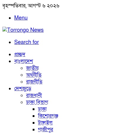
বৃহস্পতিবার, আগস্ট ৬ ২০২৬
Menu
Search for
প্রচ্ছদ
বাংলাদেশ
জাতীয়
অর্থনীতি
রাজনীতি
দেশজুড়ে
রাজধানী
ঢাকা বিভাগ
ঢাকা
কিশোরগঞ্জ
টাঙ্গাইল
গাজীপুর