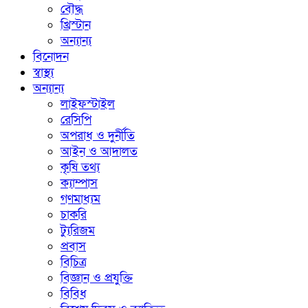
বৌদ্ধ
খ্রিস্টান
অন্যান্য
বিনোদন
স্বাস্থ্য
অন্যান্য
লাইফস্টাইল
রেসিপি
অপরাধ ও দুর্নীতি
আইন ও আদালত
কৃষি তথ্য
ক্যাম্পাস
গণমাধ্যম
চাকরি
ট্যুরিজম
প্রবাস
বিচিত্র
বিজ্ঞান ও প্রযুক্তি
বিবিধ