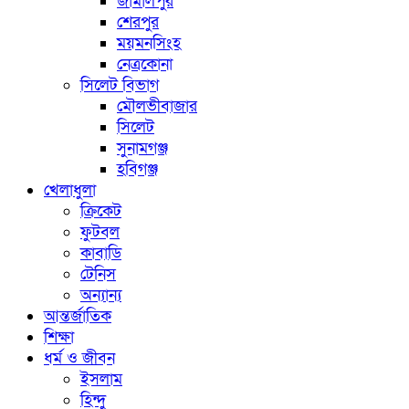
জামালপুর
শেরপুর
ময়মনসিংহ
নেত্রকোনা
সিলেট বিভাগ
মৌলভীবাজার
সিলেট
সুনামগঞ্জ
হবিগঞ্জ
খেলাধুলা
ক্রিকেট
ফুটবল
কাবাডি
টেনিস
অন্যান্য
আন্তর্জাতিক
শিক্ষা
ধর্ম ও জীবন
ইসলাম
হিন্দু