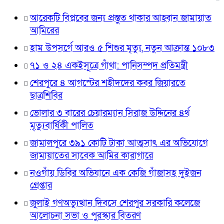
আরেকটি বিপ্লবের জন্য প্রস্তুত থাকার আহ্বান জামায়াত
আমিরের
হাম উপসর্গে আরও ৫ শিশুর মৃত্যু, নতুন আক্রান্ত ১০৮৩
৭১ ও ২৪ একইসূত্রে গাঁথা: পানিসম্পদ প্রতিমন্ত্রী
শেরপুরে ৪ আগস্টের শহীদদের কবর জিয়ারতে
ছাত্রশিবির
ভোলার ৩ বারের চেয়ারম্যান সিরাজ উদ্দিনের ৪র্থ
মৃত্যুবার্ষিকী পালিত
জামালপুরে ৩৯১ কোটি টাকা আত্মসাৎ এর অভিযোগে
জামায়াতের সাবেক আমির কারাগারে
নওগাঁয় ডিবির অভিযানে এক কেজি গাঁজাসহ দুইজন
গ্রেপ্তার
জুলাই গণঅভ্যুত্থান দিবসে শেরপুর সরকারি কলেজে
আলোচনা সভা ও পুরস্কার বিতরণ