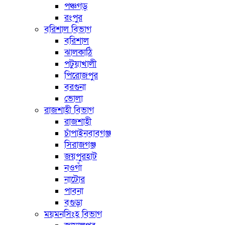
পঞ্চগড়
রংপুর
বরিশাল বিভাগ
বরিশাল
ঝালকাঠি
পটুয়াখালী
পিরোজপুর
বরগুনা
ভোলা
রাজশাহী বিভাগ
রাজশাহী
চাঁপাইনবাবগঞ্জ
সিরাজগঞ্জ
জয়পুরহাট
নওগাঁ
নাটোর
পাবনা
বগুড়া
ময়মনসিংহ বিভাগ