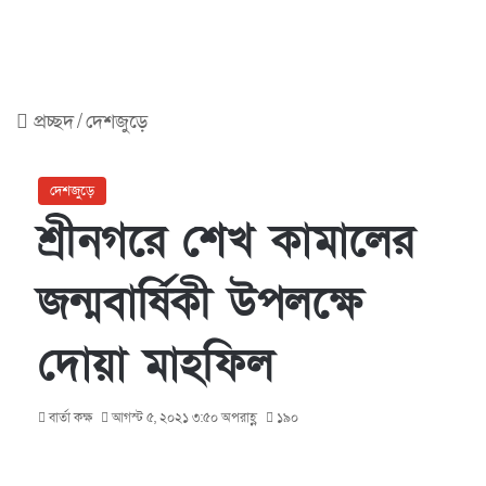
প্রচ্ছদ
/
দেশজুড়ে
দেশজুড়ে
শ্রীনগরে শেখ কামালের
জন্মবার্ষিকী উপলক্ষে
দোয়া মাহফিল
বার্তা কক্ষ
আগস্ট ৫, ২০২১ ৩:৫০ অপরাহ্ণ
১৯০