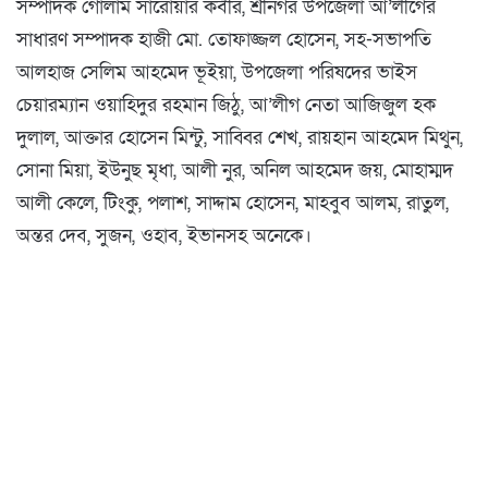
সম্পাদক গোলাম সারোয়ার কবীর, শ্রীনগর উপজেলা আ’লীগের
সাধারণ সম্পাদক হাজী মো. তোফাজ্জল হোসেন, সহ-সভাপতি
আলহাজ সেলিম আহমেদ ভূইয়া, উপজেলা পরিষদের ভাইস
চেয়ারম্যান ওয়াহিদুর রহমান জিঠু, আ’লীগ নেতা আজিজুল হক
দুলাল, আক্তার হোসেন মিন্টু, সাব্বির শেখ, রায়হান আহমেদ মিথুন,
সোনা মিয়া, ইউনুছ মৃধা, আলী নুর, অনিল আহমেদ জয়, মোহাম্মদ
আলী কেলে, টিংকু, পলাশ, সাদ্দাম হোসেন, মাহবুব আলম, রাতুল,
অন্তর দেব, সুজন, ওহাব, ইভানসহ অনেকে।