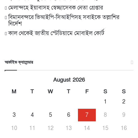
মেলান্দহে ইয়াবাসহ স্বেচ্ছাসেবক নেতা গ্রেপ্তার
বিমানবন্দরে ভিআইপি-সিআইপিসহ সবাইকে তল্লাশির
নির্দেশ
কাল থেকেই জাতীয় স্টেডিয়ামে মোবাইল কোর্ট
আর্কাইভ ক্যালেন্ডার
August 2026
M
T
W
T
F
S
S
1
2
3
4
5
6
7
8
9
10
11
12
13
14
15
16