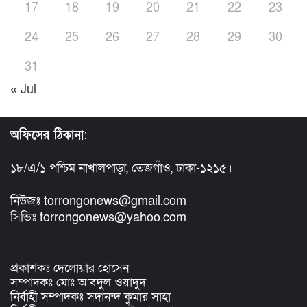
17
18
19
20
21
22
23
24
25
26
27
28
29
30
31
« Jul
অফিসের ঠিকানা
:
১৮/এ/১ পশ্চিম নাখালপাড়া, তেজগাঁও, ঢাকা-১২১৫।
নিউজঃ torrongonews@gmail.com
সিভিঃ torrongonews@yahoo.com
প্রকাশকঃ দেলোয়ার হোসেন
সম্পাদকঃ মোঃ আবদুল ওয়াদুদ
নির্বাহী সম্পাদকঃ সদানন্দ কুমার সাহা