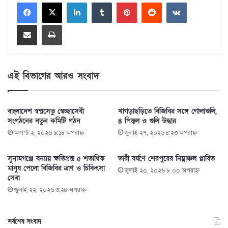
LinkedIn
Tumblr
Pinterest
Reddit
VKontakte
Share via Email
Print
এই বিভাগের আরও সংবাদ
বাংলাদেশ স্বপ্নসেতু স্বেচ্ছাসেবী
খাগড়াছড়িতে বিজিবির সঙ্গে গোলাগুলি,
সংগঠনের নতুন কমিটি গঠন
৪ পিস্তল ও গুলি উদ্ধার
আগস্ট ২, ২০২৬ ৯:১৪ অপরাহ্ণ
জুলাই ২৭, ২০২৬ ৪:২৩ অপরাহ্ণ
সুনামগঞ্জে বন্যায় ক্ষতিগ্রস্ত ৫ শতাধিক
ভারী বর্ষণে শেরপুরের নিম্নাঞ্চল প্লাবিত
মানুষ পেলো বিজিবির ত্রাণ ও চিকিৎসা
জুলাই ২০, ২০২৬ ৮:০০ অপরাহ্ণ
সেবা
জুলাই ২২, ২০২৬ ৩:২৪ অপরাহ্ণ
সর্বশেষ সংবাদ