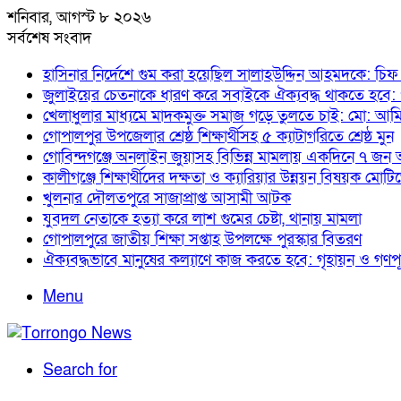
শনিবার, আগস্ট ৮ ২০২৬
সর্বশেষ সংবাদ
হাসিনার নির্দেশে গুম করা হয়েছিল সালাহউদ্দিন আহমদকে: চিফ
জুলাইয়ের চেতনাকে ধারণ করে সবাইকে ঐক্যবদ্ধ থাকতে হবে: পান
খেলাধুলার মাধ্যমে মাদকমুক্ত সমাজ গড়ে তুলতে চাই: মো: আম
গোপালপুর উপজেলার শ্রেষ্ঠ শিক্ষার্থীসহ ৫ ক্যাটাগরিতে শ্রেষ্ঠ মুন
গোবিন্দগঞ্জে অনলাইন জুয়াসহ বিভিন্ন মামলায় একদিনে ৭ জ
কালীগঞ্জে শিক্ষার্থীদের দক্ষতা ও ক্যারিয়ার উন্নয়ন বিষয়ক মো
খুলনার দৌলতপুরে সাজাপ্রাপ্ত আসামী আটক
যুবদল নেতাকে হত্যা করে লাশ গুমের চেষ্টা, থানায় মামলা
গোপালপুরে জাতীয় শিক্ষা সপ্তাহ উপলক্ষে পুরস্কার বিতরণ
ঐক্যবদ্ধভাবে মানুষের কল্যাণে কাজ করতে হবে: গৃহায়ন ও গণপূর্ত 
Menu
Search for