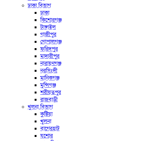
ঢাকা বিভাগ
ঢাকা
কিশোরগঞ্জ
টাঙ্গাইল
গাজীপুর
গোপালগঞ্জ
ফরিদপুর
মাদারীপুর
নারায়ণগঞ্জ
নরসিংদী
মানিকগঞ্জ
মুন্সিগঞ্জ
শরীয়তপুর
রাজবাড়ী
খুলনা বিভাগ
কুষ্টিয়া
খুলনা
বাগেরহাট
যশোর