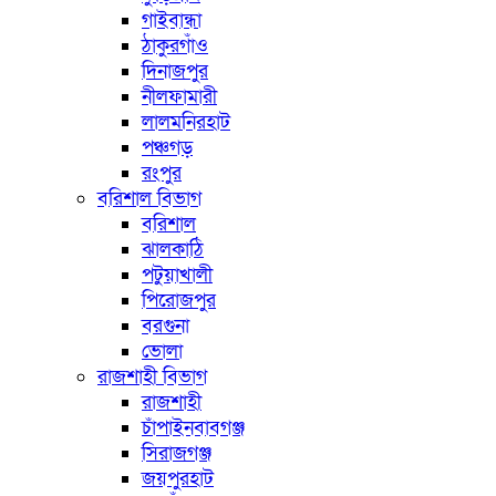
গাইবান্ধা
ঠাকুরগাঁও
দিনাজপুর
নীলফামারী
লালমনিরহাট
পঞ্চগড়
রংপুর
বরিশাল বিভাগ
বরিশাল
ঝালকাঠি
পটুয়াখালী
পিরোজপুর
বরগুনা
ভোলা
রাজশাহী বিভাগ
রাজশাহী
চাঁপাইনবাবগঞ্জ
সিরাজগঞ্জ
জয়পুরহাট