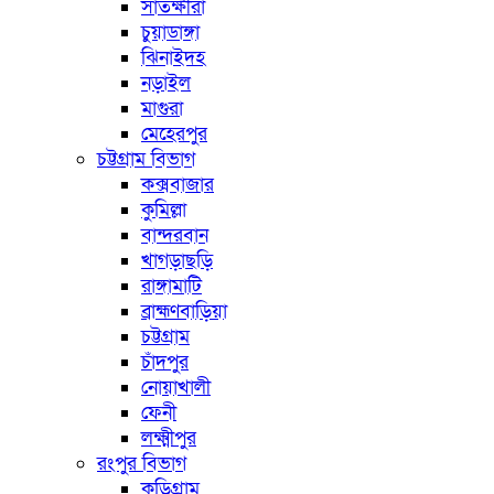
সাতক্ষীরা
চুয়াডাঙ্গা
ঝিনাইদহ
নড়াইল
মাগুরা
মেহেরপুর
চট্টগ্রাম বিভাগ
কক্সবাজার
কুমিল্লা
বান্দরবান
খাগড়াছড়ি
রাঙ্গামাটি
ব্রাহ্মণবাড়িয়া
চট্টগ্রাম
চাঁদপুর
নোয়াখালী
ফেনী
লক্ষ্মীপুর
রংপুর বিভাগ
কুড়িগ্রাম