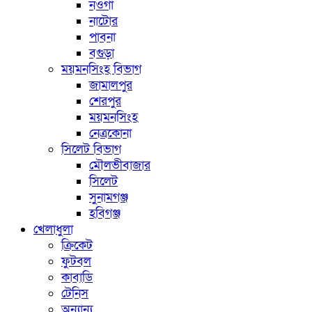
নওগাঁ
নাটোর
পাবনা
বগুড়া
ময়মনসিংহ বিভাগ
জামালপুর
শেরপুর
ময়মনসিংহ
নেত্রকোনা
সিলেট বিভাগ
মৌলভীবাজার
সিলেট
সুনামগঞ্জ
হবিগঞ্জ
খেলাধুলা
ক্রিকেট
ফুটবল
কাবাডি
টেনিস
অন্যান্য