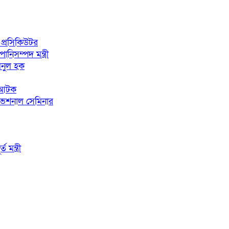
 প্রসিকিউটর
িসম্পদ মন্ত্রী
িনুল হক
ন আটক
টিভেশনাল সেমিনার
মন্ত্রী