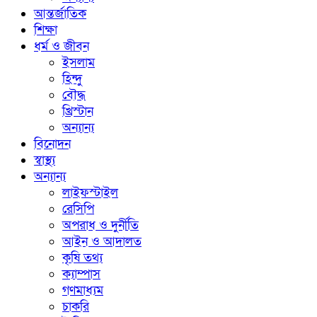
আন্তর্জাতিক
শিক্ষা
ধর্ম ও জীবন
ইসলাম
হিন্দু
বৌদ্ধ
খ্রিস্টান
অন্যান্য
বিনোদন
স্বাস্থ্য
অন্যান্য
লাইফস্টাইল
রেসিপি
অপরাধ ও দুর্নীতি
আইন ও আদালত
কৃষি তথ্য
ক্যাম্পাস
গণমাধ্যম
চাকরি