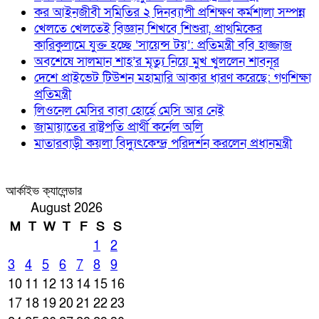
কর আইনজীবী সমিতির ২ দিনব্যাপী প্রশিক্ষণ কর্মশালা সম্পন্ন
খেলতে খেলতেই বিজ্ঞান শিখবে শিশুরা, প্রাথমিকের
কারিকুলামে যুক্ত হচ্ছে ‘সায়েন্স টয়’: প্রতিমন্ত্রী ববি হাজ্জাজ
অবশেষে সালমান শাহ’র মৃত্যু নিয়ে মুখ খুললেন শাবনূর
দেশে প্রাইভেট টিউশন মহামারি আকার ধারণ করেছে: গণশিক্ষা
প্রতিমন্ত্রী
লিওনেল মেসির বাবা হোর্হে মেসি আর নেই
জামায়াতের রাষ্ট্রপতি প্রার্থী কর্নেল অলি
মাতারবাড়ী কয়লা বিদ্যুৎকেন্দ্র পরিদর্শন করলেন প্রধানমন্ত্রী
আর্কাইভ ক্যালেন্ডার
August 2026
M
T
W
T
F
S
S
1
2
3
4
5
6
7
8
9
10
11
12
13
14
15
16
17
18
19
20
21
22
23