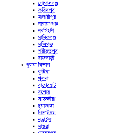
গোপালগঞ্জ
ফরিদপুর
মাদারীপুর
নারায়ণগঞ্জ
নরসিংদী
মানিকগঞ্জ
মুন্সিগঞ্জ
শরীয়তপুর
রাজবাড়ী
খুলনা বিভাগ
কুষ্টিয়া
খুলনা
বাগেরহাট
যশোর
সাতক্ষীরা
চুয়াডাঙ্গা
ঝিনাইদহ
নড়াইল
মাগুরা