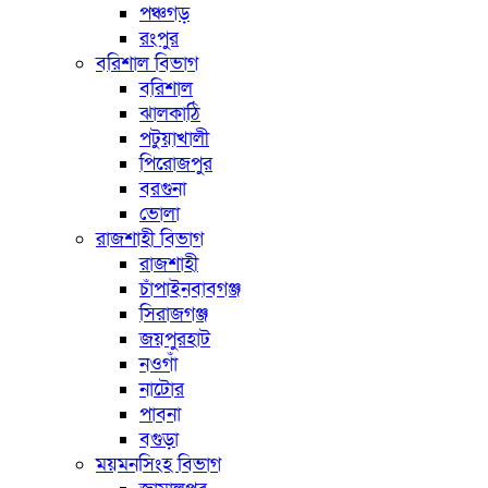
পঞ্চগড়
রংপুর
বরিশাল বিভাগ
বরিশাল
ঝালকাঠি
পটুয়াখালী
পিরোজপুর
বরগুনা
ভোলা
রাজশাহী বিভাগ
রাজশাহী
চাঁপাইনবাবগঞ্জ
সিরাজগঞ্জ
জয়পুরহাট
নওগাঁ
নাটোর
পাবনা
বগুড়া
ময়মনসিংহ বিভাগ