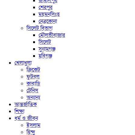
জামালপুর
শেরপুর
ময়মনসিংহ
নেত্রকোনা
সিলেট বিভাগ
মৌলভীবাজার
সিলেট
সুনামগঞ্জ
হবিগঞ্জ
খেলাধুলা
ক্রিকেট
ফুটবল
কাবাডি
টেনিস
অন্যান্য
আন্তর্জাতিক
শিক্ষা
ধর্ম ও জীবন
ইসলাম
হিন্দু