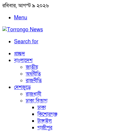
রবিবার, আগস্ট ৯ ২০২৬
Menu
Search for
প্রচ্ছদ
বাংলাদেশ
জাতীয়
অর্থনীতি
রাজনীতি
দেশজুড়ে
রাজধানী
ঢাকা বিভাগ
ঢাকা
কিশোরগঞ্জ
টাঙ্গাইল
গাজীপুর