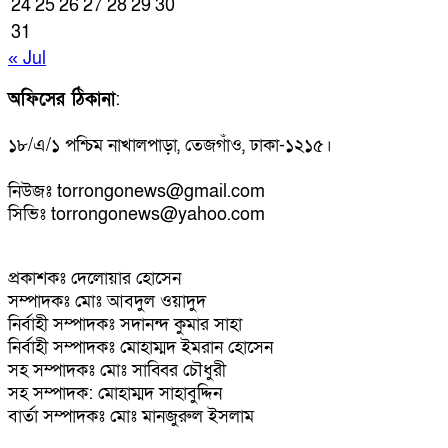
24
25
26
27
28
29
30
31
« Jul
অফিসের ঠিকানা
:
১৮/এ/১ পশ্চিম নাখালপাড়া, তেজগাঁও, ঢাকা-১২১৫।
নিউজঃ torrongonews@gmail.com
সিভিঃ torrongonews@yahoo.com
প্রকাশকঃ দেলোয়ার হোসেন
সম্পাদকঃ মোঃ আবদুল ওয়াদুদ
নির্বাহী সম্পাদকঃ সদানন্দ কুমার সাহা
নির্বাহী সম্পাদকঃ মোহাম্মদ ইমরান হোসেন
সহ সম্পাদকঃ মোঃ সাব্বির চৌধুরী
সহ সম্পাদক: মোহাম্মদ সাহাবুদ্দিন
বার্তা সম্পাদকঃ মোঃ মানজুরুল ইসলাম