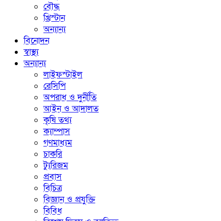
বৌদ্ধ
খ্রিস্টান
অন্যান্য
বিনোদন
স্বাস্থ্য
অন্যান্য
লাইফস্টাইল
রেসিপি
অপরাধ ও দুর্নীতি
আইন ও আদালত
কৃষি তথ্য
ক্যাম্পাস
গণমাধ্যম
চাকরি
ট্যুরিজম
প্রবাস
বিচিত্র
বিজ্ঞান ও প্রযুক্তি
বিবিধ