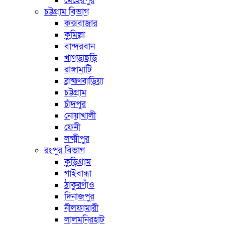
মেহেরপুর
চট্টগ্রাম বিভাগ
কক্সবাজার
কুমিল্লা
বান্দরবান
খাগড়াছড়ি
রাঙ্গামাটি
ব্রাহ্মণবাড়িয়া
চট্টগ্রাম
চাঁদপুর
নোয়াখালী
ফেনী
লক্ষ্মীপুর
রংপুর বিভাগ
কুড়িগ্রাম
গাইবান্ধা
ঠাকুরগাঁও
দিনাজপুর
নীলফামারী
লালমনিরহাট