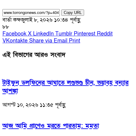
Copy URL
বার্তা কক্ষ
জুলাই ৮, ২০২৬ ১০:৩৪ পূর্বাহ্ণ
৮৮
Facebook
X
LinkedIn
Tumblr
Pinterest
Reddit
VKontakte
Share via Email
Print
এই বিভাগের আরও সংবাদ
টাইফুন ডলফিনের আঘাতে লণ্ডভণ্ড চীন, ভয়াবহ বন্যার
আশঙ্কা
আগস্ট ১০, ২০২৬ ১১:৩৫ পূর্বাহ্ণ
আজ আমি প্রাণেও মরতে পারতাম: মমতা