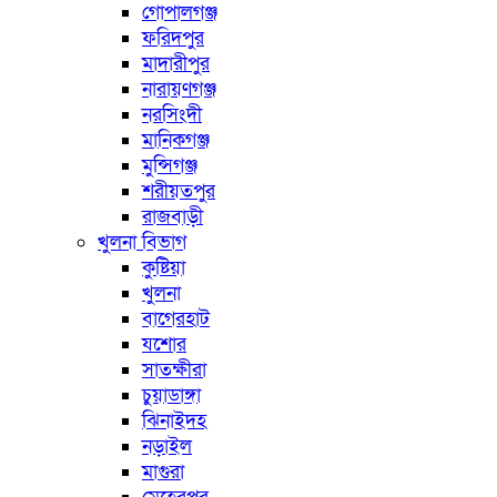
গোপালগঞ্জ
ফরিদপুর
মাদারীপুর
নারায়ণগঞ্জ
নরসিংদী
মানিকগঞ্জ
মুন্সিগঞ্জ
শরীয়তপুর
রাজবাড়ী
খুলনা বিভাগ
কুষ্টিয়া
খুলনা
বাগেরহাট
যশোর
সাতক্ষীরা
চুয়াডাঙ্গা
ঝিনাইদহ
নড়াইল
মাগুরা