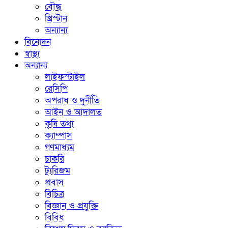
বৌদ্ধ
খ্রিস্টান
অন্যান্য
বিনোদন
স্বাস্থ্য
অন্যান্য
লাইফস্টাইল
রেসিপি
অপরাধ ও দুর্নীতি
আইন ও আদালত
কৃষি তথ্য
ক্যাম্পাস
গণমাধ্যম
চাকরি
ট্যুরিজম
প্রবাস
বিচিত্র
বিজ্ঞান ও প্রযুক্তি
বিবিধ