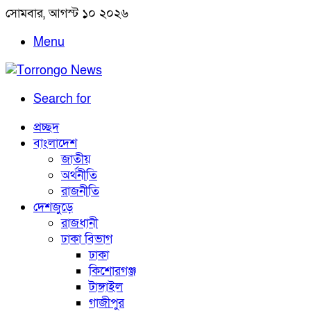
সোমবার, আগস্ট ১০ ২০২৬
Menu
Search for
প্রচ্ছদ
বাংলাদেশ
জাতীয়
অর্থনীতি
রাজনীতি
দেশজুড়ে
রাজধানী
ঢাকা বিভাগ
ঢাকা
কিশোরগঞ্জ
টাঙ্গাইল
গাজীপুর