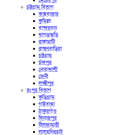
মেহেরপুর
চট্টগ্রাম বিভাগ
কক্সবাজার
কুমিল্লা
বান্দরবান
খাগড়াছড়ি
রাঙ্গামাটি
ব্রাহ্মণবাড়িয়া
চট্টগ্রাম
চাঁদপুর
নোয়াখালী
ফেনী
লক্ষ্মীপুর
রংপুর বিভাগ
কুড়িগ্রাম
গাইবান্ধা
ঠাকুরগাঁও
দিনাজপুর
নীলফামারী
লালমনিরহাট