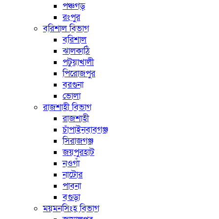
পঞ্চগড়
রংপুর
বরিশাল বিভাগ
বরিশাল
ঝালকাঠি
পটুয়াখালী
পিরোজপুর
বরগুনা
ভোলা
রাজশাহী বিভাগ
রাজশাহী
চাঁপাইনবাবগঞ্জ
সিরাজগঞ্জ
জয়পুরহাট
নওগাঁ
নাটোর
পাবনা
বগুড়া
ময়মনসিংহ বিভাগ