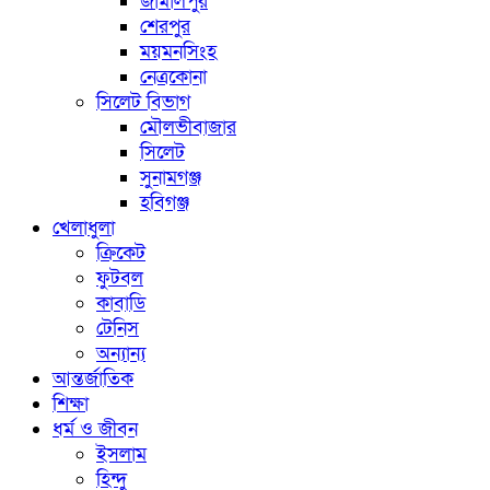
জামালপুর
শেরপুর
ময়মনসিংহ
নেত্রকোনা
সিলেট বিভাগ
মৌলভীবাজার
সিলেট
সুনামগঞ্জ
হবিগঞ্জ
খেলাধুলা
ক্রিকেট
ফুটবল
কাবাডি
টেনিস
অন্যান্য
আন্তর্জাতিক
শিক্ষা
ধর্ম ও জীবন
ইসলাম
হিন্দু