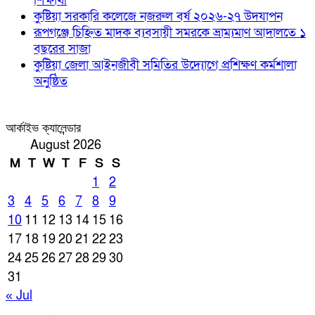
শিক্ষার্থী
কুষ্টিয়া সরকারি কলেজে নজরুল বর্ষ ২০২৬-২৭ উদযাপন
রূপগঞ্জে চিহ্নিত মাদক ব্যবসায়ী সমরকে ভ্রাম্যমাণ আদালতে ১
বছরের সাজা
কুষ্টিয়া জেলা আইনজীবী সমিতির উদ্যোগে প্রশিক্ষণ কর্মশালা
অনুষ্ঠিত
আর্কাইভ ক্যালেন্ডার
August 2026
M
T
W
T
F
S
S
1
2
3
4
5
6
7
8
9
10
11
12
13
14
15
16
17
18
19
20
21
22
23
24
25
26
27
28
29
30
31
« Jul