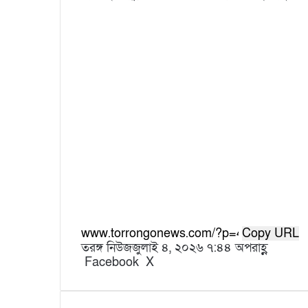
Copy URL
তরঙ্গ নিউজ
জুলাই ৪, ২০২৬ ৭:৪৪ অপরাহ্ণ
Facebook
X
L
T
P
R
V
S
P
i
u
i
e
K
h
r
n
m
n
d
o
a
i
k
b
t
d
n
r
n