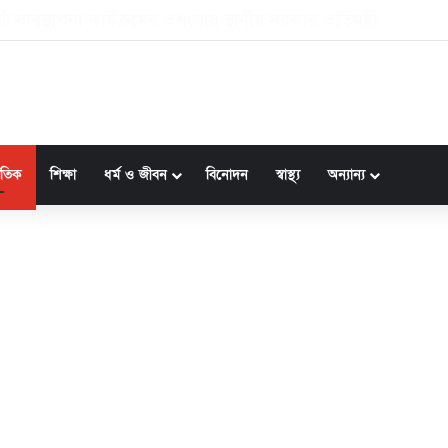
ধিমত্তা, স্মার্ট ম্যানুফ্যাকচারিং এবং ডিজিটাল গভর্নেন্সে চীনের সহয
জাতিক
শিক্ষা
ধর্ম ও জীবন
বিনোদন
স্বাস্থ্য
অন্যান্য