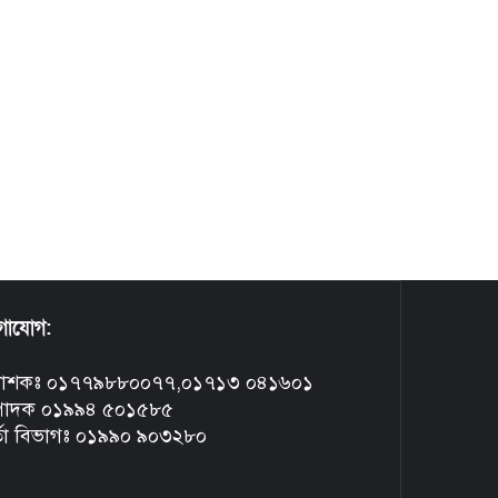
গাযোগ:
রকাশকঃ ০১৭৭৯৮৮০০৭৭,০১৭১৩ ০৪১৬০১
্পাদক ০১৯৯৪ ৫০১৫৮৫
্তা বিভাগঃ ০১৯৯০ ৯০৩২৮০