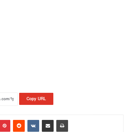
Copy URL
Pinterest
Reddit
VKontakte
Share via Email
Print