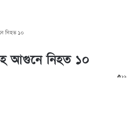
ুনে নিহত ১০
য়াবহ আগুনে নিহত ১০
৮৯