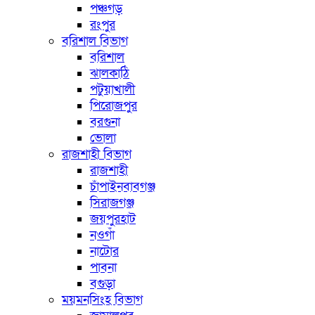
পঞ্চগড়
রংপুর
বরিশাল বিভাগ
বরিশাল
ঝালকাঠি
পটুয়াখালী
পিরোজপুর
বরগুনা
ভোলা
রাজশাহী বিভাগ
রাজশাহী
চাঁপাইনবাবগঞ্জ
সিরাজগঞ্জ
জয়পুরহাট
নওগাঁ
নাটোর
পাবনা
বগুড়া
ময়মনসিংহ বিভাগ