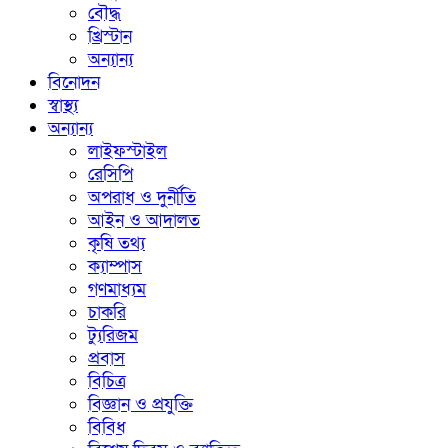
বৌদ্ধ
খ্রিস্টান
অন্যান্য
বিনোদন
স্বাস্থ্য
অন্যান্য
লাইফস্টাইল
রেসিপি
অপরাধ ও দুর্নীতি
আইন ও আদালত
কৃষি তথ্য
ক্যাম্পাস
গণমাধ্যম
চাকরি
ট্যুরিজম
প্রবাস
বিচিত্র
বিজ্ঞান ও প্রযুক্তি
বিবিধ