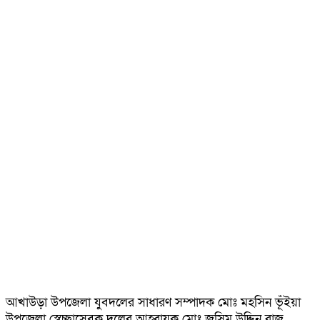
আখাউড়া উপজেলা যুবদলের সাধারণ সম্পাদক মোঃ মহসিন ভূঁইয়া
উপজেলা স্বেচ্ছাসেবক দলের আহ্বায়ক মোঃ জসিম উদ্দিন রাজু