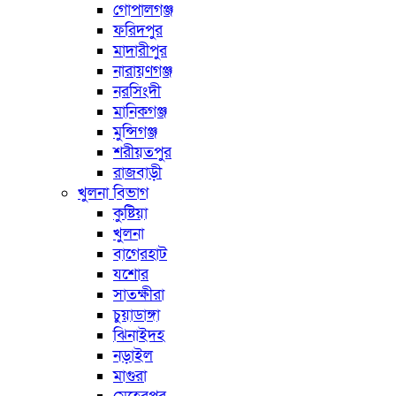
গোপালগঞ্জ
ফরিদপুর
মাদারীপুর
নারায়ণগঞ্জ
নরসিংদী
মানিকগঞ্জ
মুন্সিগঞ্জ
শরীয়তপুর
রাজবাড়ী
খুলনা বিভাগ
কুষ্টিয়া
খুলনা
বাগেরহাট
যশোর
সাতক্ষীরা
চুয়াডাঙ্গা
ঝিনাইদহ
নড়াইল
মাগুরা