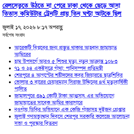
রেলসেতুতে উঠতে না পেরে ঢাকা থেকে ছেড়ে আসা
তিতাস কমিউটার ট্রেনটি প্রায় তিন ঘণ্টা আটকে ছিল
জুলাই ১৭, ২০২৬ ৮:১৭ অপরাহ্ণ
সর্বশেষ সংবাদ
আরেকটি বিপ্লবের জন্য প্রস্তুত থাকার আহ্বান জামায়াত
আমিরের
হাম উপসর্গে আরও ৫ শিশুর মৃত্যু, নতুন আক্রান্ত ১০৮৩
৭১ ও ২৪ একইসূত্রে গাঁথা: পানিসম্পদ প্রতিমন্ত্রী
শেরপুরে ৪ আগস্টের শহীদদের কবর জিয়ারতে ছাত্রশিবির
ভোলার ৩ বারের চেয়ারম্যান সিরাজ উদ্দিনের ৪র্থ মৃত্যুবার্ষিকী
পালিত
জামালপুরে ৩৯১ কোটি টাকা আত্মসাৎ এর অভিযোগে
জামায়াতের সাবেক আমির কারাগারে
নওগাঁয় ডিবির অভিযানে এক কেজি গাঁজাসহ দুইজন গ্রেপ্তার
জুলাই গণঅভ্যুত্থান দিবসে শেরপুর সরকারি কলেজে আলোচনা
সভা ও পুরস্কার বিতরণ