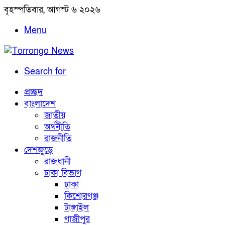
বৃহস্পতিবার, আগস্ট ৬ ২০২৬
Menu
Search for
প্রচ্ছদ
বাংলাদেশ
জাতীয়
অর্থনীতি
রাজনীতি
দেশজুড়ে
রাজধানী
ঢাকা বিভাগ
ঢাকা
কিশোরগঞ্জ
টাঙ্গাইল
গাজীপুর