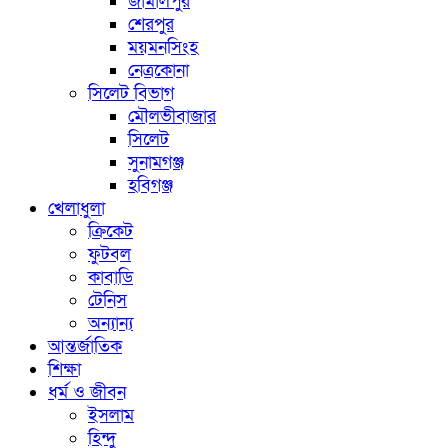
জামালপুর
শেরপুর
ময়মনসিংহ
নেত্রকোনা
সিলেট বিভাগ
মৌলভীবাজার
সিলেট
সুনামগঞ্জ
হবিগঞ্জ
খেলাধুলা
ক্রিকেট
ফুটবল
কাবাডি
টেনিস
অন্যান্য
আন্তর্জাতিক
শিক্ষা
ধর্ম ও জীবন
ইসলাম
হিন্দু