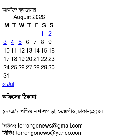
আর্কাইভ ক্যালেন্ডার
August 2026
M
T
W
T
F
S
S
1
2
3
4
5
6
7
8
9
10
11
12
13
14
15
16
17
18
19
20
21
22
23
24
25
26
27
28
29
30
31
« Jul
অফিসের ঠিকানা
:
১৮/এ/১ পশ্চিম নাখালপাড়া, তেজগাঁও, ঢাকা-১২১৫।
নিউজঃ torrongonews@gmail.com
সিভিঃ torrongonews@yahoo.com