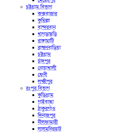
মেহেরপুর
চট্টগ্রাম বিভাগ
কক্সবাজার
কুমিল্লা
বান্দরবান
খাগড়াছড়ি
রাঙ্গামাটি
ব্রাহ্মণবাড়িয়া
চট্টগ্রাম
চাঁদপুর
নোয়াখালী
ফেনী
লক্ষ্মীপুর
রংপুর বিভাগ
কুড়িগ্রাম
গাইবান্ধা
ঠাকুরগাঁও
দিনাজপুর
নীলফামারী
লালমনিরহাট