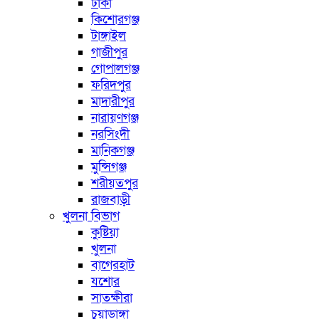
ঢাকা
কিশোরগঞ্জ
টাঙ্গাইল
গাজীপুর
গোপালগঞ্জ
ফরিদপুর
মাদারীপুর
নারায়ণগঞ্জ
নরসিংদী
মানিকগঞ্জ
মুন্সিগঞ্জ
শরীয়তপুর
রাজবাড়ী
খুলনা বিভাগ
কুষ্টিয়া
খুলনা
বাগেরহাট
যশোর
সাতক্ষীরা
চুয়াডাঙ্গা