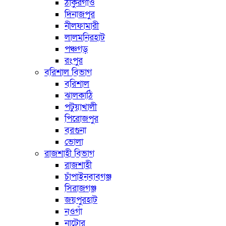
ঠাকুরগাঁও
দিনাজপুর
নীলফামারী
লালমনিরহাট
পঞ্চগড়
রংপুর
বরিশাল বিভাগ
বরিশাল
ঝালকাঠি
পটুয়াখালী
পিরোজপুর
বরগুনা
ভোলা
রাজশাহী বিভাগ
রাজশাহী
চাঁপাইনবাবগঞ্জ
সিরাজগঞ্জ
জয়পুরহাট
নওগাঁ
নাটোর