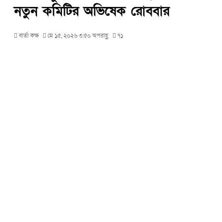
নতুন কমিটির অভিষেক রোববার
বার্তা কক্ষ
মে ১৫, ২০২৬ ৩:৫০ অপরাহ্ণ
৭১