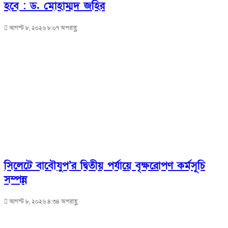
হবে : ড. মোহাম্মদ জহির
আগস্ট ৮, ২০২৬ ৮:০৭ অপরাহ্ণ
সিলেটে বাবৌযুপ’র দ্বিতীয় পর্যায়ে বৃক্ষরোপণ কর্মসূচি
সম্পন্ন
আগস্ট ৮, ২০২৬ ৪:৩৪ অপরাহ্ণ