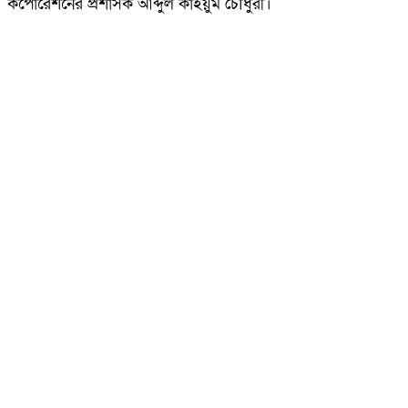
কর্পোরেশনের প্রশাসক আব্দুল কাইয়ুম চৌধুরী।