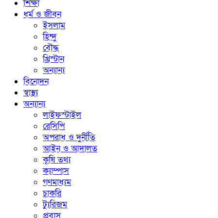
শিক্ষা
ধর্ম ও জীবন
ইসলাম
হিন্দু
বৌদ্ধ
খ্রিস্টান
অন্যান্য
বিনোদন
স্বাস্থ্য
অন্যান্য
লাইফস্টাইল
রেসিপি
অপরাধ ও দুর্নীতি
আইন ও আদালত
কৃষি তথ্য
ক্যাম্পাস
গণমাধ্যম
চাকরি
ট্যুরিজম
প্রবাস