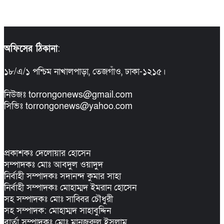
অফিসের ঠিকানা
:
১৮/এ/১ পশ্চিম নাখালপাড়া, তেজগাঁও, ঢাকা-১২১৫।
নিউজঃ torrongonews@gmail.com
সিভিঃ torrongonews@yahoo.com
প্রকাশকঃ দেলোয়ার হোসেন
সম্পাদকঃ মোঃ আবদুল ওয়াদুদ
নির্বাহী সম্পাদকঃ সদানন্দ কুমার সাহা
নির্বাহী সম্পাদকঃ মোহাম্মদ ইমরান হোসেন
সহ সম্পাদকঃ মোঃ সাব্বির চৌধুরী
সহ সম্পাদক: মোহাম্মদ সাহাবুদ্দিন
বার্তা সম্পাদকঃ মোঃ মানজুরুল ইসলাম