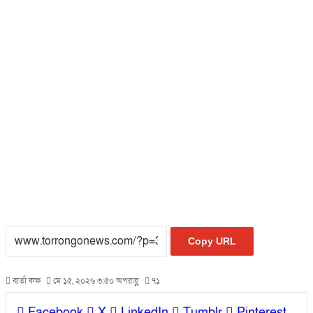
Copy URL
বার্তা কক্ষ
মে ১৫, ২০২৬ ৩:৫০ অপরাহ্ণ
৭১
Facebook
X
LinkedIn
Tumblr
Pinterest