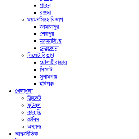
পাবনা
বগুড়া
ময়মনসিংহ বিভাগ
জামালপুর
শেরপুর
ময়মনসিংহ
নেত্রকোনা
সিলেট বিভাগ
মৌলভীবাজার
সিলেট
সুনামগঞ্জ
হবিগঞ্জ
খেলাধুলা
ক্রিকেট
ফুটবল
কাবাডি
টেনিস
অন্যান্য
আন্তর্জাতিক