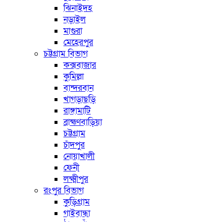
ঝিনাইদহ
নড়াইল
মাগুরা
মেহেরপুর
চট্টগ্রাম বিভাগ
কক্সবাজার
কুমিল্লা
বান্দরবান
খাগড়াছড়ি
রাঙ্গামাটি
ব্রাহ্মণবাড়িয়া
চট্টগ্রাম
চাঁদপুর
নোয়াখালী
ফেনী
লক্ষ্মীপুর
রংপুর বিভাগ
কুড়িগ্রাম
গাইবান্ধা