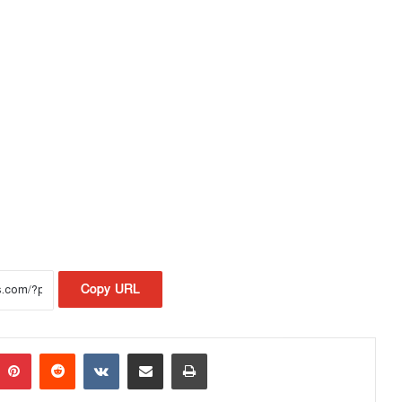
Copy URL
Pinterest
Reddit
VKontakte
Share via Email
Print