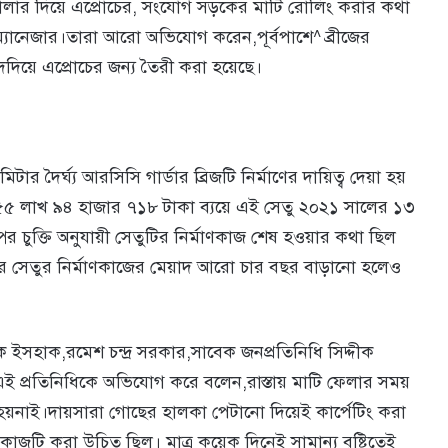
রোলার দিয়ে এপ্রোচের, সংযোগ সড়কের মাটি রোলিং করার কথা
ম্যানেজার।তারা আরো অভিযোগ করেন,পূর্বপাশে^ ব্রীজের
 বাদদিয়ে এপ্রোচের জন্য তৈরী করা হয়েছে।
র দৈর্ঘ্য আরসিসি গার্ডার ব্রিজটি নির্মাণের দায়িত্ব দেয়া হয়
টি ৫৫ লাখ ৯৪ হাজার ৭১৮ টাকা ব্যয়ে এই সেতু ২০২১ সালের ১৩
পের চুক্তি অনুযায়ী সেতুটির নির্মাণকাজ শেষ হওয়ার কথা ছিল
পরে সেতুর নির্মাণকাজের মেয়াদ আরো চার বছর বাড়ানো হলেও
িক ইসহাক,রমেশ চন্দ্র সরকার,সাবেক জনপ্রতিনিধি সিদ্দীক
প্রতিনিধিকে অভিযোগ করে বলেন,রাস্তায় মাটি ফেলার সময়
য়নাই।দায়সারা গোছের হালকা পেটানো দিয়েই কার্পেটিং করা
াজটি করা উচিত ছিল। মাত্র কয়েক দিনেই সামান্য বৃষ্টিতেই