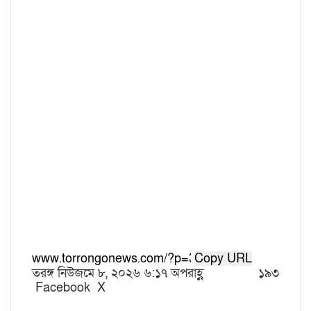
Copy URL
তরঙ্গ নিউজ
মে ৮, ২০২৬ ৬:১৭ অপরাহ্ণ
১৯৩
Facebook
X
L
T
P
R
V
S
P
i
u
i
e
K
h
r