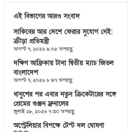
n
m
n
d
o
a
i
k
b
t
d
n
r
n
e
l
e
i
t
e
t
এই বিভাগের আরও সংবাদ
d
r
r
t
a
v
I
e
k
i
সাকিবের আর দেশে ফেরার সুযোগ নেই:
n
s
t
a
t
e
E
ক্রীড়া প্রতিমন্ত্রী
m
আগস্ট ৭, ২০২৬ ৯:০৫ অপরাহ্ণ
a
i
দক্ষিণ আফ্রিকায় টানা দ্বিতীয় ম্যাচ জিতল
l
বাংলাদেশ
আগস্ট ৭, ২০২৬ ৮:৪৭ অপরাহ্ণ
ধানুশের পর এবার নতুন ক্রিকেটারের সঙ্গে
প্রেমের গুঞ্জন ম্রুনালের
জুলাই ২৮, ২০২৬ ৭:৩০ অপরাহ্ণ
অস্ট্রেলিয়ার বিপক্ষে টেস্ট দল ঘোষণা