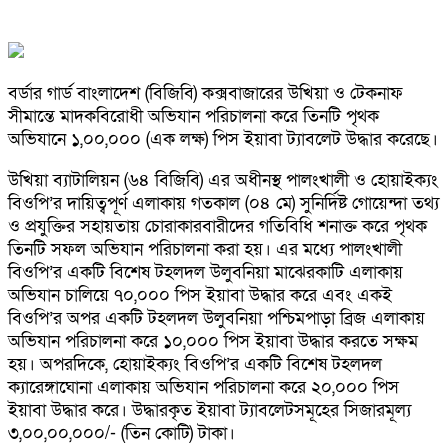
বর্ডার গার্ড বাংলাদেশ (বিজিবি) কক্সবাজারের উখিয়া ও টেকনাফ
সীমান্তে মাদকবিরোধী অভিযান পরিচালনা করে তিনটি পৃথক
অভিযানে ১,০০,০০০ (এক লক্ষ) পিস ইয়াবা ট্যাবলেট উদ্ধার করেছে।
উখিয়া ব্যাটালিয়ন (৬৪ বিজিবি) এর অধীনস্থ পালংখালী ও হোয়াইক্যং
বিওপি’র দায়িত্বপূর্ণ এলাকায় গতকাল (০৪ মে) সুনির্দিষ্ট গোয়েন্দা তথ্য
ও প্রযুক্তির সহায়তায় চোরাকারবারীদের গতিবিধি শনাক্ত করে পৃথক
তিনটি সফল অভিযান পরিচালনা করা হয়। এর মধ্যে পালংখালী
বিওপি’র একটি বিশেষ টহলদল উলুবনিয়া মাঝেরকাটি এলাকায়
অভিযান চালিয়ে ৭০,০০০ পিস ইয়াবা উদ্ধার করে এবং একই
বিওপি’র অপর একটি টহলদল উলুবনিয়া পশ্চিমপাড়া ব্রিজ এলাকায়
অভিযান পরিচালনা করে ১০,০০০ পিস ইয়াবা উদ্ধার করতে সক্ষম
হয়। অপরদিকে, হোয়াইক্যং বিওপি’র একটি বিশেষ টহলদল
ক্যারেঙ্গাঘোনা এলাকায় অভিযান পরিচালনা করে ২০,০০০ পিস
ইয়াবা উদ্ধার করে। উদ্ধারকৃত ইয়াবা ট্যাবলেটসমূহের সিজারমূল্য
৩,০০,০০,০০০/- (তিন কোটি) টাকা।