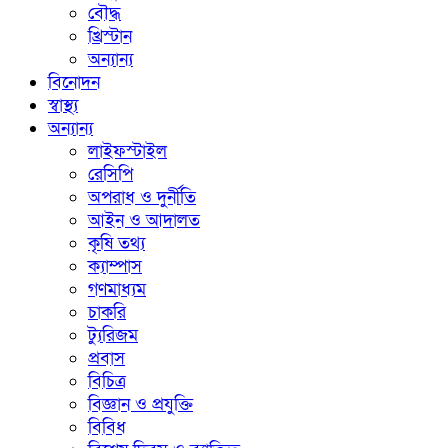
বৌদ্ধ
খ্রিস্টান
অন্যান্য
বিনোদন
স্বাস্থ্য
অন্যান্য
লাইফস্টাইল
রেসিপি
অপরাধ ও দুর্নীতি
আইন ও আদালত
কৃষি তথ্য
ক্যাম্পাস
গণমাধ্যম
চাকরি
ট্যুরিজম
প্রবাস
বিচিত্র
বিজ্ঞান ও প্রযুক্তি
বিবিধ