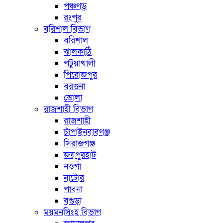
পঞ্চগড়
রংপুর
বরিশাল বিভাগ
বরিশাল
ঝালকাঠি
পটুয়াখালী
পিরোজপুর
বরগুনা
ভোলা
রাজশাহী বিভাগ
রাজশাহী
চাঁপাইনবাবগঞ্জ
সিরাজগঞ্জ
জয়পুরহাট
নওগাঁ
নাটোর
পাবনা
বগুড়া
ময়মনসিংহ বিভাগ