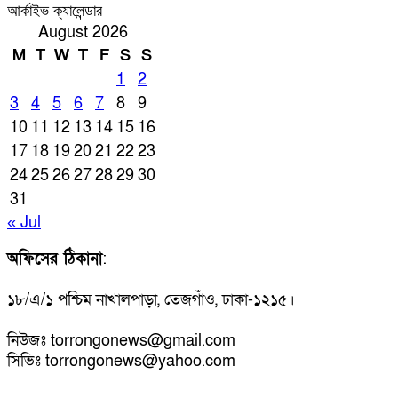
আর্কাইভ ক্যালেন্ডার
August 2026
M
T
W
T
F
S
S
1
2
3
4
5
6
7
8
9
10
11
12
13
14
15
16
17
18
19
20
21
22
23
24
25
26
27
28
29
30
31
« Jul
অফিসের ঠিকানা
:
১৮/এ/১ পশ্চিম নাখালপাড়া, তেজগাঁও, ঢাকা-১২১৫।
নিউজঃ torrongonews@gmail.com
সিভিঃ torrongonews@yahoo.com