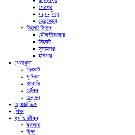
জামালপুর
শেরপুর
ময়মনসিংহ
নেত্রকোনা
সিলেট বিভাগ
মৌলভীবাজার
সিলেট
সুনামগঞ্জ
হবিগঞ্জ
খেলাধুলা
ক্রিকেট
ফুটবল
কাবাডি
টেনিস
অন্যান্য
আন্তর্জাতিক
শিক্ষা
ধর্ম ও জীবন
ইসলাম
হিন্দু