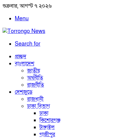
শুক্রবার, আগস্ট ৭ ২০২৬
Menu
Search for
প্রচ্ছদ
বাংলাদেশ
জাতীয়
অর্থনীতি
রাজনীতি
দেশজুড়ে
রাজধানী
ঢাকা বিভাগ
ঢাকা
কিশোরগঞ্জ
টাঙ্গাইল
গাজীপুর