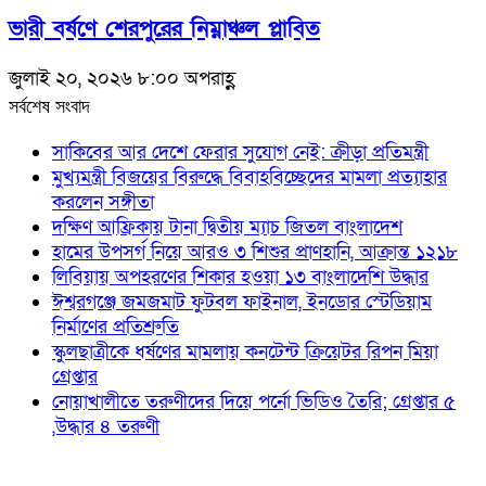
ভারী বর্ষণে শেরপুরের নিম্নাঞ্চল প্লাবিত
জুলাই ২০, ২০২৬ ৮:০০ অপরাহ্ণ
সর্বশেষ সংবাদ
সাকিবের আর দেশে ফেরার সুযোগ নেই: ক্রীড়া প্রতিমন্ত্রী
মুখ্যমন্ত্রী বিজয়ের বিরুদ্ধে বিবাহবিচ্ছেদের মামলা প্রত্যাহার
করলেন সঙ্গীতা
দক্ষিণ আফ্রিকায় টানা দ্বিতীয় ম্যাচ জিতল বাংলাদেশ
হামের উপসর্গ নিয়ে আরও ৩ শিশুর প্রাণহানি, আক্রান্ত ১২১৮
লিবিয়ায় অপহরণের শিকার হওয়া ১৩ বাংলাদেশি উদ্ধার
ঈশ্বরগঞ্জে জমজমাট ফুটবল ফাইনাল, ইনডোর স্টেডিয়াম
নির্মাণের প্রতিশ্রুতি
স্কুলছাত্রীকে ধর্ষণের মামলায় কনটেন্ট ক্রিয়েটর রিপন মিয়া
গ্রেপ্তার
নোয়াখালীতে তরুণীদের দিয়ে পর্নো ভিডিও তৈরি; গ্রেপ্তার ৫
,উদ্ধার ৪ তরুণী