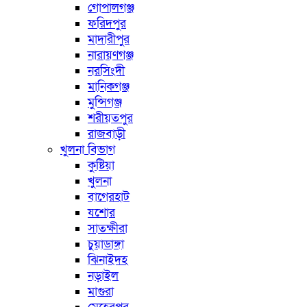
গোপালগঞ্জ
ফরিদপুর
মাদারীপুর
নারায়ণগঞ্জ
নরসিংদী
মানিকগঞ্জ
মুন্সিগঞ্জ
শরীয়তপুর
রাজবাড়ী
খুলনা বিভাগ
কুষ্টিয়া
খুলনা
বাগেরহাট
যশোর
সাতক্ষীরা
চুয়াডাঙ্গা
ঝিনাইদহ
নড়াইল
মাগুরা