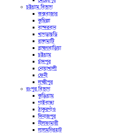
মেহেরপুর
চট্টগ্রাম বিভাগ
কক্সবাজার
কুমিল্লা
বান্দরবান
খাগড়াছড়ি
রাঙ্গামাটি
ব্রাহ্মণবাড়িয়া
চট্টগ্রাম
চাঁদপুর
নোয়াখালী
ফেনী
লক্ষ্মীপুর
রংপুর বিভাগ
কুড়িগ্রাম
গাইবান্ধা
ঠাকুরগাঁও
দিনাজপুর
নীলফামারী
লালমনিরহাট