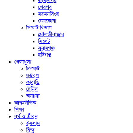
জামালপুর
শেরপুর
ময়মনসিংহ
নেত্রকোনা
সিলেট বিভাগ
মৌলভীবাজার
সিলেট
সুনামগঞ্জ
হবিগঞ্জ
খেলাধুলা
ক্রিকেট
ফুটবল
কাবাডি
টেনিস
অন্যান্য
আন্তর্জাতিক
শিক্ষা
ধর্ম ও জীবন
ইসলাম
হিন্দু