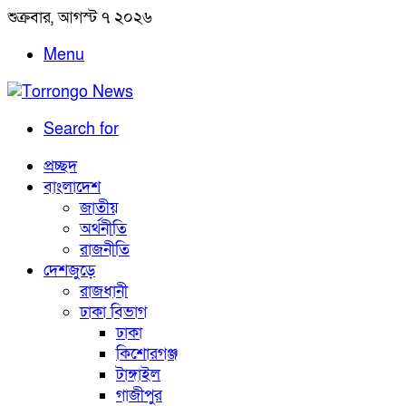
শুক্রবার, আগস্ট ৭ ২০২৬
Menu
Search for
প্রচ্ছদ
বাংলাদেশ
জাতীয়
অর্থনীতি
রাজনীতি
দেশজুড়ে
রাজধানী
ঢাকা বিভাগ
ঢাকা
কিশোরগঞ্জ
টাঙ্গাইল
গাজীপুর