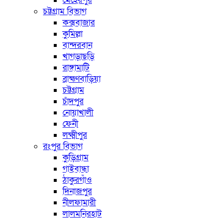
মেহেরপুর
চট্টগ্রাম বিভাগ
কক্সবাজার
কুমিল্লা
বান্দরবান
খাগড়াছড়ি
রাঙ্গামাটি
ব্রাহ্মণবাড়িয়া
চট্টগ্রাম
চাঁদপুর
নোয়াখালী
ফেনী
লক্ষ্মীপুর
রংপুর বিভাগ
কুড়িগ্রাম
গাইবান্ধা
ঠাকুরগাঁও
দিনাজপুর
নীলফামারী
লালমনিরহাট