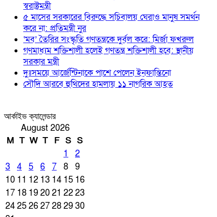
স্বরাষ্ট্রমন্ত্রী
৫ মাসের সরকারের বিরুদ্ধে সচিবালয় ঘেরাও মানুষ সমর্থন
করে না: প্রতিমন্ত্রী নুর
‘মব’ তৈরির সংস্কৃতি গণতন্ত্রকে দুর্বল করে: মির্জা ফখরুল
গণমাধ্যম শক্তিশালী হলেই গণতন্ত্র শক্তিশালী হবে: স্থানীয়
সরকার মন্ত্রী
দুঃসময়ে আর্জেন্টিনাকে পাশে পেলেন ইনফান্তিনো
সৌদি আরবে হুথিদের হামলায় ১১ নাগরিক আহত
আর্কাইভ ক্যালেন্ডার
August 2026
M
T
W
T
F
S
S
1
2
3
4
5
6
7
8
9
10
11
12
13
14
15
16
17
18
19
20
21
22
23
24
25
26
27
28
29
30