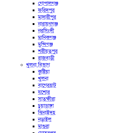
গোপালগঞ্জ
ফরিদপুর
মাদারীপুর
নারায়ণগঞ্জ
নরসিংদী
মানিকগঞ্জ
মুন্সিগঞ্জ
শরীয়তপুর
রাজবাড়ী
খুলনা বিভাগ
কুষ্টিয়া
খুলনা
বাগেরহাট
যশোর
সাতক্ষীরা
চুয়াডাঙ্গা
ঝিনাইদহ
নড়াইল
মাগুরা