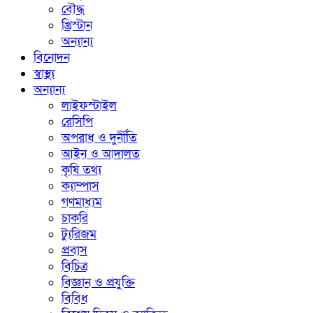
বৌদ্ধ
খ্রিস্টান
অন্যান্য
বিনোদন
স্বাস্থ্য
অন্যান্য
লাইফস্টাইল
রেসিপি
অপরাধ ও দুর্নীতি
আইন ও আদালত
কৃষি তথ্য
ক্যাম্পাস
গণমাধ্যম
চাকরি
ট্যুরিজম
প্রবাস
বিচিত্র
বিজ্ঞান ও প্রযুক্তি
বিবিধ