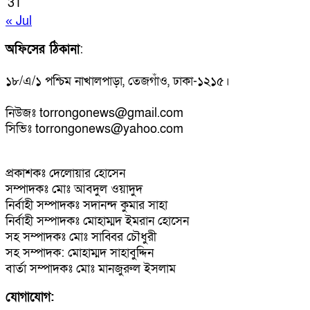
31
« Jul
অফিসের ঠিকানা
:
১৮/এ/১ পশ্চিম নাখালপাড়া, তেজগাঁও, ঢাকা-১২১৫।
নিউজঃ torrongonews@gmail.com
সিভিঃ torrongonews@yahoo.com
প্রকাশকঃ দেলোয়ার হোসেন
সম্পাদকঃ মোঃ আবদুল ওয়াদুদ
নির্বাহী সম্পাদকঃ সদানন্দ কুমার সাহা
নির্বাহী সম্পাদকঃ মোহাম্মদ ইমরান হোসেন
সহ সম্পাদকঃ মোঃ সাব্বির চৌধুরী
সহ সম্পাদক: মোহাম্মদ সাহাবুদ্দিন
বার্তা সম্পাদকঃ মোঃ মানজুরুল ইসলাম
যোগাযোগ: