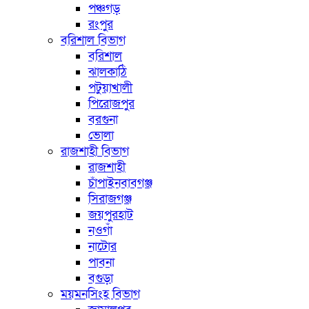
পঞ্চগড়
রংপুর
বরিশাল বিভাগ
বরিশাল
ঝালকাঠি
পটুয়াখালী
পিরোজপুর
বরগুনা
ভোলা
রাজশাহী বিভাগ
রাজশাহী
চাঁপাইনবাবগঞ্জ
সিরাজগঞ্জ
জয়পুরহাট
নওগাঁ
নাটোর
পাবনা
বগুড়া
ময়মনসিংহ বিভাগ