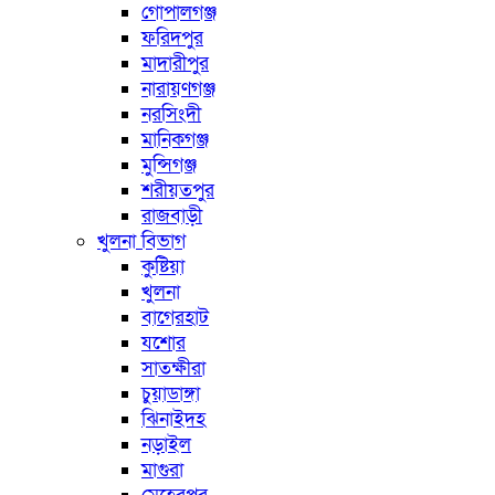
গোপালগঞ্জ
ফরিদপুর
মাদারীপুর
নারায়ণগঞ্জ
নরসিংদী
মানিকগঞ্জ
মুন্সিগঞ্জ
শরীয়তপুর
রাজবাড়ী
খুলনা বিভাগ
কুষ্টিয়া
খুলনা
বাগেরহাট
যশোর
সাতক্ষীরা
চুয়াডাঙ্গা
ঝিনাইদহ
নড়াইল
মাগুরা