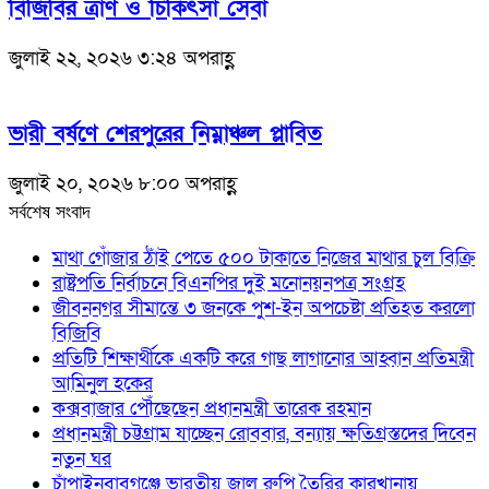
বিজিবির ত্রাণ ও চিকিৎসা সেবা
জুলাই ২২, ২০২৬ ৩:২৪ অপরাহ্ণ
ভারী বর্ষণে শেরপুরের নিম্নাঞ্চল প্লাবিত
জুলাই ২০, ২০২৬ ৮:০০ অপরাহ্ণ
সর্বশেষ সংবাদ
মাথা গোঁজার ঠাঁই পেতে ৫০০ টাকাতে নিজের মাথার চুল বিক্রি
রাষ্ট্রপতি নির্বাচনে বিএনপির দুই মনোনয়নপত্র সংগ্রহ
জীবননগর সীমান্তে ৩ জনকে পুশ-ইন অপচেষ্টা প্রতিহত করলো
বিজিবি
প্রতিটি শিক্ষার্থীকে একটি করে গাছ লাগানোর আহ্বান প্রতিমন্ত্রী
আমিনুল হকের
কক্সবাজার পৌঁছেছেন প্রধানমন্ত্রী তারেক রহমান
প্রধানমন্ত্রী চট্টগ্রাম যাচ্ছেন রোববার, বন্যায় ক্ষতিগ্রস্তদের দিবেন
নতুন ঘর
চাঁপাইনবাবগঞ্জে ভারতীয় জাল রুপি তৈরির কারখানায়