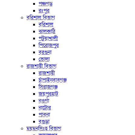
পঞ্চগড়
রংপুর
বরিশাল বিভাগ
বরিশাল
ঝালকাঠি
পটুয়াখালী
পিরোজপুর
বরগুনা
ভোলা
রাজশাহী বিভাগ
রাজশাহী
চাঁপাইনবাবগঞ্জ
সিরাজগঞ্জ
জয়পুরহাট
নওগাঁ
নাটোর
পাবনা
বগুড়া
ময়মনসিংহ বিভাগ