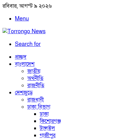
রবিবার, আগস্ট ৯ ২০২৬
Menu
Search for
প্রচ্ছদ
বাংলাদেশ
জাতীয়
অর্থনীতি
রাজনীতি
দেশজুড়ে
রাজধানী
ঢাকা বিভাগ
ঢাকা
কিশোরগঞ্জ
টাঙ্গাইল
গাজীপুর