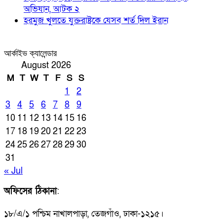
অভিযান, আটক ২
হরমুজ খুলতে যুক্তরাষ্ট্রকে যেসব শর্ত দিল ইরান
আর্কাইভ ক্যালেন্ডার
August 2026
M
T
W
T
F
S
S
1
2
3
4
5
6
7
8
9
10
11
12
13
14
15
16
17
18
19
20
21
22
23
24
25
26
27
28
29
30
31
« Jul
অফিসের ঠিকানা
:
১৮/এ/১ পশ্চিম নাখালপাড়া, তেজগাঁও, ঢাকা-১২১৫।