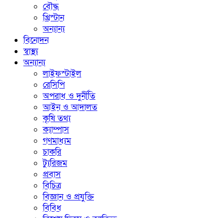
বৌদ্ধ
খ্রিস্টান
অন্যান্য
বিনোদন
স্বাস্থ্য
অন্যান্য
লাইফস্টাইল
রেসিপি
অপরাধ ও দুর্নীতি
আইন ও আদালত
কৃষি তথ্য
ক্যাম্পাস
গণমাধ্যম
চাকরি
ট্যুরিজম
প্রবাস
বিচিত্র
বিজ্ঞান ও প্রযুক্তি
বিবিধ