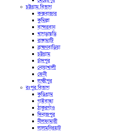
মেহেরপুর
চট্টগ্রাম বিভাগ
কক্সবাজার
কুমিল্লা
বান্দরবান
খাগড়াছড়ি
রাঙ্গামাটি
ব্রাহ্মণবাড়িয়া
চট্টগ্রাম
চাঁদপুর
নোয়াখালী
ফেনী
লক্ষ্মীপুর
রংপুর বিভাগ
কুড়িগ্রাম
গাইবান্ধা
ঠাকুরগাঁও
দিনাজপুর
নীলফামারী
লালমনিরহাট