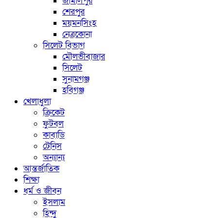
জামালপুর
শেরপুর
ময়মনসিংহ
নেত্রকোনা
সিলেট বিভাগ
মৌলভীবাজার
সিলেট
সুনামগঞ্জ
হবিগঞ্জ
খেলাধুলা
ক্রিকেট
ফুটবল
কাবাডি
টেনিস
অন্যান্য
আন্তর্জাতিক
শিক্ষা
ধর্ম ও জীবন
ইসলাম
হিন্দু